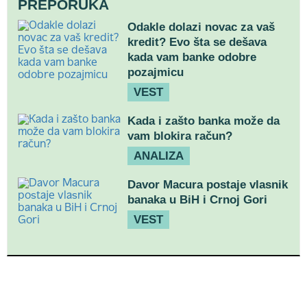
PREPORUKA
Odakle dolazi novac za vaš
kredit? Evo šta se dešava
kada vam banke odobre
pozajmicu
VEST
Kada i zašto banka može da
vam blokira račun?
ANALIZA
Davor Macura postaje vlasnik
banaka u BiH i Crnoj Gori
VEST