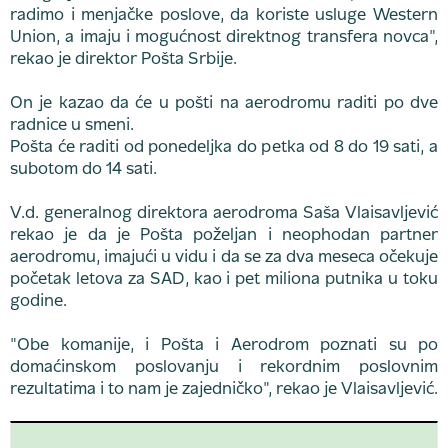
radimo i menjačke poslove, da koriste usluge Western
Union, a imaju i mogućnost direktnog transfera novca",
rekao je direktor Pošta Srbije.
On je kazao da će u pošti na aerodromu raditi po dve
radnice u smeni.
Pošta će raditi od ponedeljka do petka od 8 do 19 sati, a
subotom do 14 sati.
V.d. generalnog direktora aerodroma Saša Vlaisavljević
rekao je da je Pošta poželjan i neophodan partner
aerodromu, imajući u vidu i da se za dva meseca očekuje
početak letova za SAD, kao i pet miliona putnika u toku
godine.
"Obe komanije, i Pošta i Aerodrom poznati su po
domaćinskom poslovanju i rekordnim poslovnim
rezultatima i to nam je zajedničko", rekao je Vlaisavljević.