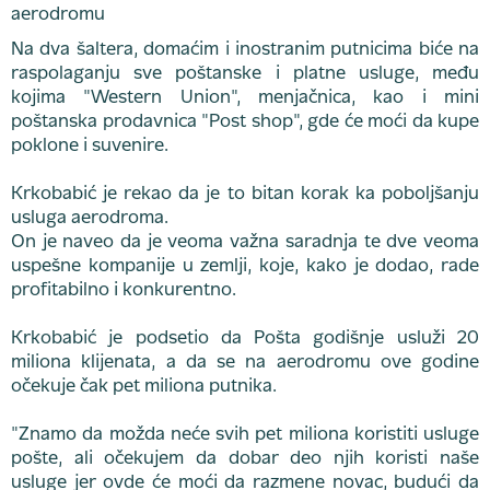
Na dva šaltera, domaćim i inostranim putnicima biće na
raspolaganju sve poštanske i platne usluge, među
kojima "Western Union", menjačnica, kao i mini
poštanska prodavnica "Post shop", gde će moći da kupe
poklone i suvenire.
Krkobabić je rekao da je to bitan korak ka poboljšanju
usluga aerodroma.
On je naveo da je veoma važna saradnja te dve veoma
uspešne kompanije u zemlji, koje, kako je dodao, rade
profitabilno i konkurentno.
Krkobabić je podsetio da Pošta godišnje usluži 20
miliona klijenata, a da se na aerodromu ove godine
očekuje čak pet miliona putnika.
"Znamo da možda neće svih pet miliona koristiti usluge
pošte, ali očekujem da dobar deo njih koristi naše
usluge jer ovde će moći da razmene novac, budući da