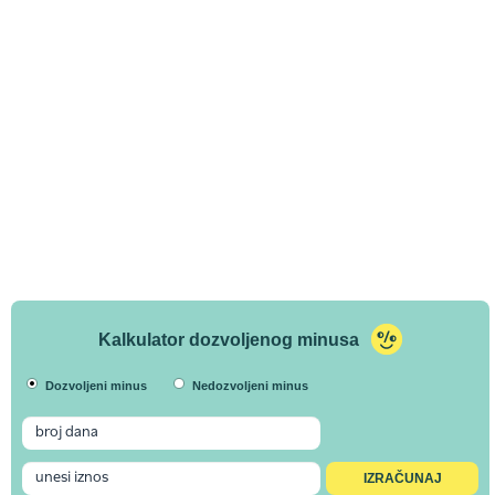
Kalkulator dozvoljenog minusa
Dozvoljeni minus
Nedozvoljeni minus