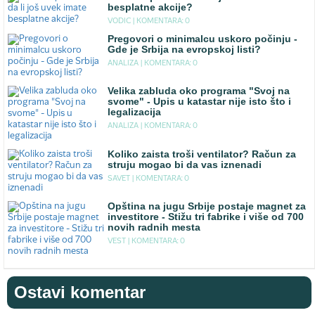
besplatne akcije?
VODIC |
KOMENTARA: 0
Pregovori o minimalcu uskoro počinju -
Gde je Srbija na evropskoj listi?
ANALIZA |
KOMENTARA: 0
Velika zabluda oko programa "Svoj na
svome" - Upis u katastar nije isto što i
legalizacija
ANALIZA |
KOMENTARA: 0
Koliko zaista troši ventilator? Račun za
struju mogao bi da vas iznenadi
SAVET |
KOMENTARA: 0
Opština na jugu Srbije postaje magnet za
investitore - Stižu tri fabrike i više od 700
novih radnih mesta
VEST |
KOMENTARA: 0
Ostavi komentar