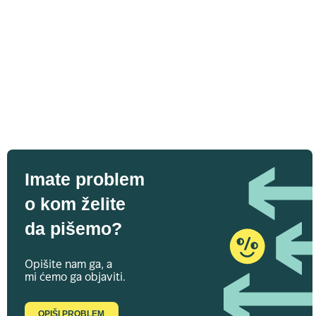
Imate problem
o kom želite
da pišemo?
Opišite nam ga, a
mi ćemo ga objaviti.
OPIŠI PROBLEM