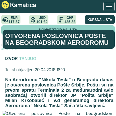
EUR
USD
CHF
KURSNA LISTA
117,37
101,62
125,86
KONVERTOR VALUTA
OTVORENA POSLOVNICA POŠTE
NA BEOGRADSKOM AERODROMU
Početna
>
vest
>
Otvorena poslovnica Pošte na beogradskom
aerodromu
IZVOR
TANJUG
Tekst objavljen: 20.04.2016 13:10
Na Aerodromu "Nikola Tesla" u Beogradu danas
je otvorena poslovnica Pošte Srbije. Poštu su na
prvom spratu Terminala 2 za međunarodni avio
saobraćaj otvorili direktor JP "Pošta Srbije"
Milan Krkobabić i v.d generalnog direktora
Aerodroma "Nikola Tesla" Saša Vlaisavljević.