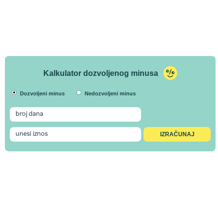
Kalkulator dozvoljenog minusa
Dozvoljeni minus
Nedozvoljeni minus