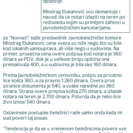
opozicije.
Miodrag Đukanović ovo demantuje i
navodi da će notari izlaziti na teren po
redosledu kojim su primljeni zahtevi u
javnobeležničkim kancelarijama.
za "Novosti" kaže predsednik Javnobeležničke komore
Miodrag Đukanović cene overa su niže nego što su bile
kod lokalnih samouprava, ali više nego u sudovima. Na
primer, prosečna cena overe potpisa kod notara je 360
dinara sa PDV, dok je u velikom broju opština ona
premašivala 400, a u sudovima je bila oko 160 dinara.
Prema javnobeležničkom cenovniku, potpis za privatno
lice košta 360, a za pravno 1.260 dinara. Overa prve
stranice dokumenta je 540, a svake naredne po 360
dinara. Strana overe prepisa košta 270 dinara, a izlazak
notara na teren je 2.700 dinara. Potvrda da je neko lice
živo iznosi 540 dinara.
Ostavinske postupke beležnici rade samo onda kada im
sud poveri taj posao.
"Tendencija je da se s vremenom beležnicima povere sve