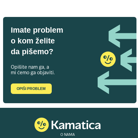
Imate problem
o kom želite
da pišemo?
Opišite nam ga, a
mi ćemo ga objaviti.
OPIŠI PROBLEM
O NAMA