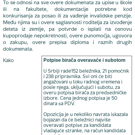
To se odnosi na sve overe dokumenata za upise u škole
ili na fakultete, dokumentacije potrebne kod
konkurisanja za posao ili za vađenje invalidske penzije.
Među njima su i overe saglasnosti roditelja za izvođenje
deteta iz zemlje, pa potvrde o isplati na osnovu
kupoprodaje nepokretnosti, overe punomoćja, ugovora
o zakupu, overe prepisa diploma i raznih drugih
dokumenata.
Potpise birača overavaće i subotom
Kako
U Srbiji rade152 beležnika, 21 pomoćnik
i 238 pripravnika. Svi oni će biti
angažovani u toku radnog vremena i
posle njega, uključujući i subotu, za
overu potpisa birača za predsedničke
izbore. Cena jednog potpisa je 50
dinara sa PDV.
Opozicija je u nekoliko navrata iskazala
bojazan da će beležnici najviše
overavati potpise za kandidata
vladajuće stranke, na račun kandidata