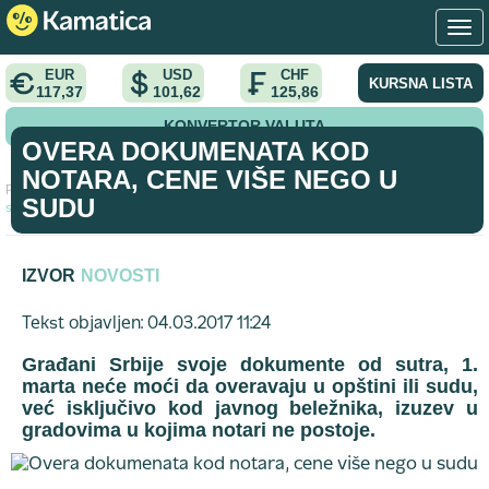
EUR
USD
CHF
KURSNA LISTA
117,37
101,62
125,86
KONVERTOR VALUTA
OVERA DOKUMENATA KOD
NOTARA, CENE VIŠE NEGO U
Početna
>
vest
>
Overa dokumenata kod notara, cene više nego u
SUDU
sudu
IZVOR
NOVOSTI
Tekst objavljen: 04.03.2017 11:24
Građani Srbije svoje dokumente od sutra, 1.
marta neće moći da overavaju u opštini ili sudu,
već isključivo kod javnog beležnika, izuzev u
gradovima u kojima notari ne postoje.