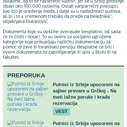
ostavine, da bi se rasteretili sudovi, jer se u Srbiji godišnje
obavi oko 100.000 ostavina. Ostali vanparnični postupci,
kao što je uređenje međa, i dalje su u nadležnosti sudova,
ali bi i to s vremenom trebalo da pređe na beležnike",
objašnjava Đukanović.
Dokumenta koje su opštine overavale besplatno, od sada
će to činiti i notari. To su overe za socijalno ugrožene
kategorije koje prikupljaju različitu dokumentaciju za
pomoć države ili invalidsku penziju. Besplatne će biti i
overe dokumenata za zapošljavanje ili upis u školu ili na
fakultet.
PREPORUKA
Putnici iz Srbije upozoreni na
sajber prevare u Grčkoj - Na
meti lažne poruke i krađa
rezervacija
VEST
Putnici iz Srbije upozoreni na