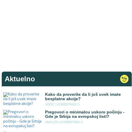
Aktuelno
Kako da proverite da li još uvek imate
besplatne akcije?
VODIC |
KOMENTARA: 0
Pregovori o minimalcu uskoro počinju -
Gde je Srbija na evropskoj listi?
ANALIZA |
KOMENTARA: 0