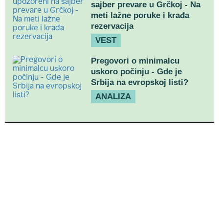
sajber prevare u Grčkoj - Na
meti lažne poruke i krađa
rezervacija
VEST
Pregovori o minimalcu
uskoro počinju - Gde je
Srbija na evropskoj listi?
ANALIZA