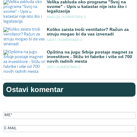
Velika zabluda oko programa "Svoj na
svome" - Upis u katastar nije isto što i
legalizacija
ANALIZA |
KOMENTARA: 0
Koliko zaista troši ventilator? Račun za
struju mogao bi da vas iznenadi
SAVET |
KOMENTARA: 0
Opština na jugu Srbije postaje magnet za
investitore - Stižu tri fabrike i više od 700
novih radnih mesta
VEST |
KOMENTARA: 0
Ostavi komentar