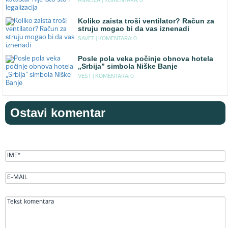
ANALIZA |
KOMENTARA: 0
Koliko zaista troši ventilator? Račun za
struju mogao bi da vas iznenadi
SAVET |
KOMENTARA: 0
Posle pola veka počinje obnova hotela
„Srbija” simbola Niške Banje
VEST |
KOMENTARA: 0
Ostavi komentar