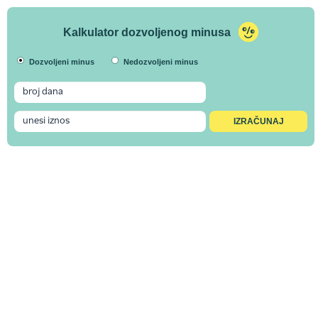
Kalkulator dozvoljenog minusa
Dozvoljeni minus
Nedozvoljeni minus