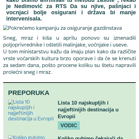
kako bismo afirmisali tu metodu zaštite", rekao
je Nedimović za RTS Da su njive, pašnjaci i
vocnjaci bolje osigurani i država bi manje
intervenisala.
Sneg, mraz i kiša u aprilu ponovo su iznenadili
poljoprivrednike i oštetili malinjake, voćnjake i useve.
U tom ministarstvu kažu da imaju plan kako da različite
vrste voćarskih kultura brzo oporave i da će se krenuti
za sedam dana, pošto procene koliku su štetu napravili
prolećni sneg i mraz.
PREPORUKA
Lista 10 najskupljih i
najjeftinijih destinacija u
Evropii
VODIC
Koliko gubimo čekajući da