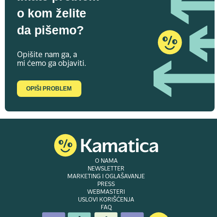
o kom želite
da pišemo?
Opišite nam ga, a
mi ćemo ga objaviti.
OPIŠI PROBLEM
O NAMA
NEWSLETTER
MARKETING I OGLAŠAVANJE
PRESS
WEBMASTERI
USLOVI KORIŠĆENJA
FAQ