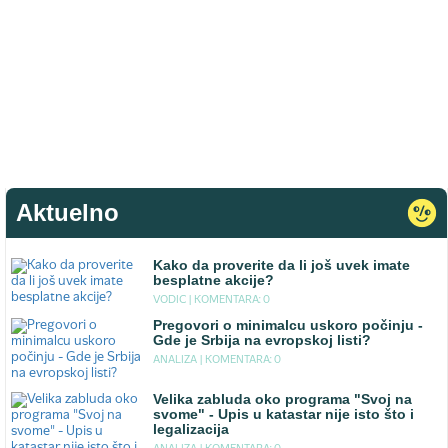
Aktuelno
Kako da proverite da li još uvek imate
besplatne akcije?
VODIC |
KOMENTARA: 0
Pregovori o minimalcu uskoro počinju -
Gde je Srbija na evropskoj listi?
ANALIZA |
KOMENTARA: 0
Velika zabluda oko programa "Svoj na
svome" - Upis u katastar nije isto što i
legalizacija