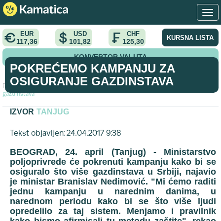
EUR
USD
CHF
KURSNA LISTA
117,36
101,82
125,30
KONVERTOR VALUTA
POKREĆEMO KAMPANJU ZA
OSIGURANJE GAZDINSTAVA
Početna
>
vest
>
Pokrećemo kampanju za osiguranje
gazdinstava
IZVOR
TANJUG
Tekst objavljen: 24.04.2017 9:38
BEOGRAD, 24. april (Tanjug) - Ministarstvo
poljoprivrede će pokrenuti kampanju kako bi se
osiguralo što više gazdinstava u Srbiji, najavio
je ministar Branislav Nedimović. "Mi ćemo raditi
jednu kampanju u narednim danima, u
narednom periodu kako bi se što više ljudi
opredelilo za taj sistem. Menjamo i pravilnik