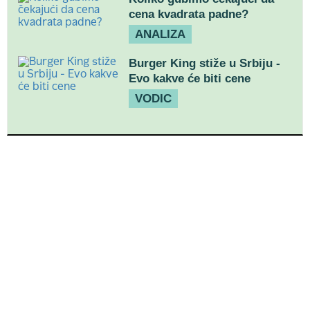
cena kvadrata padne?
ANALIZA
Burger King stiže u Srbiju -
Evo kakve će biti cene
VODIC