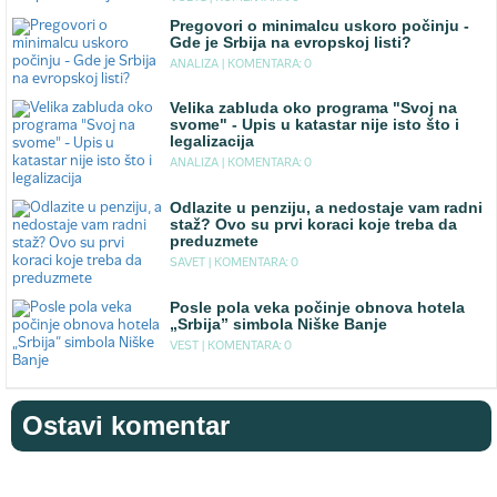
Pregovori o minimalcu uskoro počinju -
Gde je Srbija na evropskoj listi?
ANALIZA |
KOMENTARA: 0
Velika zabluda oko programa "Svoj na
svome" - Upis u katastar nije isto što i
legalizacija
ANALIZA |
KOMENTARA: 0
Odlazite u penziju, a nedostaje vam radni
staž? Ovo su prvi koraci koje treba da
preduzmete
SAVET |
KOMENTARA: 0
Posle pola veka počinje obnova hotela
„Srbija” simbola Niške Banje
VEST |
KOMENTARA: 0
Ostavi komentar