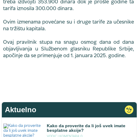
treba izdvojiti 353.900 dinara dok je prošle godine ta
tarifa iznosila 300.000 dinara.
Ovim izmenama povećane su i druge tarife za učesnike
na tržištu kapitala.
Ovaj pravilnik stupa na snagu osmog dana od dana
objavljivanja u Službenom glasniku Republike Srbije,
apočinje da se primenjuje od 1. januara 2025. godine.
Aktuelno
Kako da proverite da li još uvek imate
besplatne akcije?
VODIC |
KOMENTARA: 0