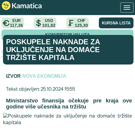
EUR
USD
CHF
KURSNA LISTA
117,36
101,82
125,30
KONVERTOR VALUTA
POSKUPELE NAKNADE ZA
UKLJUČENJE NA DOMAĆE
Početna
>
vest
>
Poskupele naknade za uključenje na domaće
TRŽIŠTE KAPITALA
tržište kapitala
IZVOR
NOVA EKONOMIJA
Tekst objavljen: 25.10.2024 15:55
Ministarstvo finansija očekuje pre kraja ove
godine više učesnika na tržištu