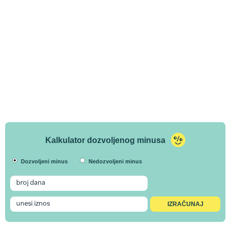
Kalkulator dozvoljenog minusa
Dozvoljeni minus
Nedozvoljeni minus