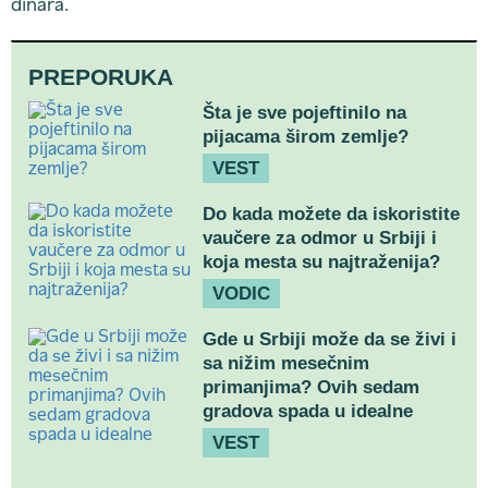
dinara.
PREPORUKA
Šta je sve pojeftinilo na
pijacama širom zemlje?
VEST
Do kada možete da iskoristite
vaučere za odmor u Srbiji i
koja mesta su najtraženija?
VODIC
Gde u Srbiji može da se živi i
sa nižim mesečnim
primanjima? Ovih sedam
gradova spada u idealne
VEST