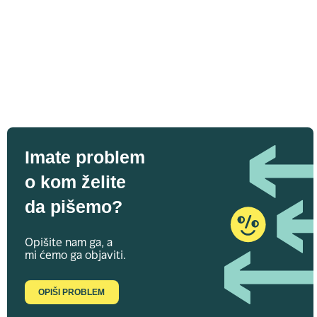
Imate problem
o kom želite
da pišemo?
Opišite nam ga, a
mi ćemo ga objaviti.
OPIŠI PROBLEM