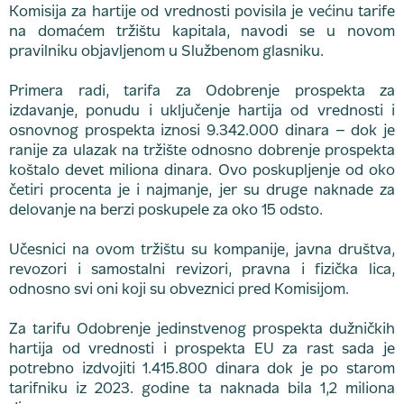
Komisija za hartije od vrednosti povisila je većinu tarife
na domaćem tržištu kapitala, navodi se u novom
pravilniku objavljenom u Službenom glasniku.
Primera radi, tarifa za Odobrenje prospekta za
izdavanje, ponudu i uključenje hartija od vrednosti i
osnovnog prospekta iznosi 9.342.000 dinara – dok je
ranije za ulazak na tržište odnosno dobrenje prospekta
koštalo devet miliona dinara. Ovo poskupljenje od oko
četiri procenta je i najmanje, jer su druge naknade za
delovanje na berzi poskupele za oko 15 odsto.
Učesnici na ovom tržištu su kompanije, javna društva,
revozori i samostalni revizori, pravna i fizička lica,
odnosno svi oni koji su obveznici pred Komisijom.
Za tarifu Odobrenje jedinstvenog prospekta dužničkih
hartija od vrednosti i prospekta EU za rast sada je
potrebno izdvojiti 1.415.800 dinara dok je po starom
tarifniku iz 2023. godine ta naknada bila 1,2 miliona