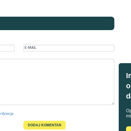
I
o
d
Op
rišćenja
mi