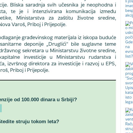
ije. Bliska saradnja svih učesnika je neophodna i
kta, te je i intenzivirana komunikacija između
etike, Ministarstva za zaštitu životne sredine,
ova Varoš, Priboj i Prijepolje.
odlaganje građevinskog materijala iz iskopa buduće
sanitarne deponije „Druglići“ bile suglavne teme
državnog sekretara u Ministarstvu životne sredine,
apitalne investicije u Ministarstvu rudarstva i
a, izvršnog direktora za investicije i razvoj u EPS,
š, Priboj i Prijepolje.
nzije od 100.000 dinara u Srbiji?
tedite struju tokom leta?