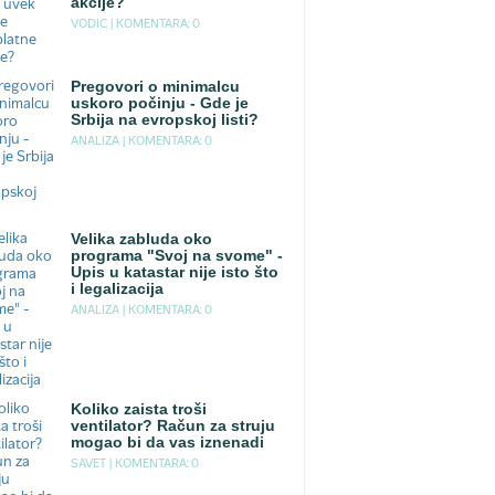
akcije?
VODIC |
KOMENTARA: 0
Pregovori o minimalcu
uskoro počinju - Gde je
Srbija na evropskoj listi?
ANALIZA |
KOMENTARA: 0
Velika zabluda oko
programa "Svoj na svome" -
Upis u katastar nije isto što
i legalizacija
ANALIZA |
KOMENTARA: 0
Koliko zaista troši
ventilator? Račun za struju
mogao bi da vas iznenadi
SAVET |
KOMENTARA: 0