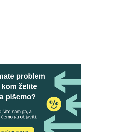
mate problem
 kom želite
a pišemo?
išite nam ga, a
 ćemo ga objaviti.