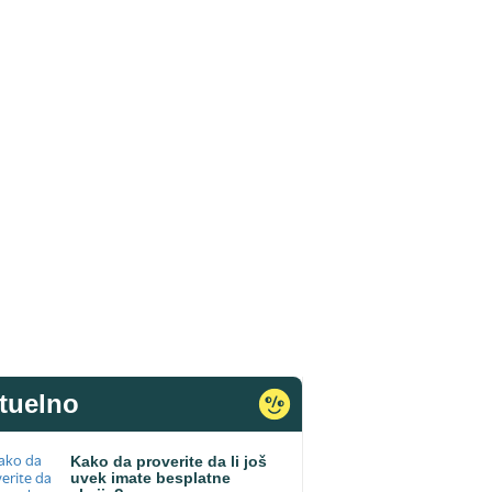
tuelno
Kako da proverite da li još
uvek imate besplatne