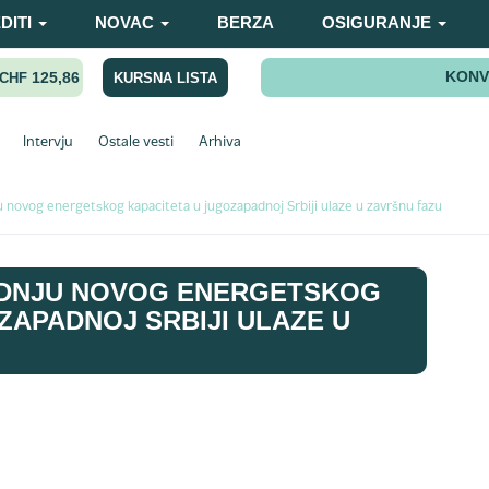
DITI
NOVAC
BERZA
OSIGURANJE
KONV
125,86
KURSNA LISTA
CHF
Intervju
Ostale vesti
Arhiva
u novog energetskog kapaciteta u jugozapadnoj Srbiji ulaze u završnu fazu
ADNJU NOVOG ENERGETSKOG
ZAPADNOJ SRBIJI ULAZE U