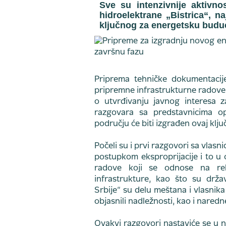
Sve su intenzivnije aktivno
hidroelektrane „Bistrica“, n
ključnog za energetsku buduć
Priprema tehničke dokumentacije 
pripremne infrastrukturne radove
o utvrđivanju javnog interesa za
razgovara sa predstavnicima op
području će biti izgrađen ovaj klj
Počeli su i prvi razgovori sa vlasn
postupkom eksproprijacije i to u
radove koji se odnose na reko
infrastrukture, kao što su drža
Srbije“ su delu meštana i vlasnika
objasnili nadležnosti, kao i nared
Ovakvi razgovori nastaviće se u 