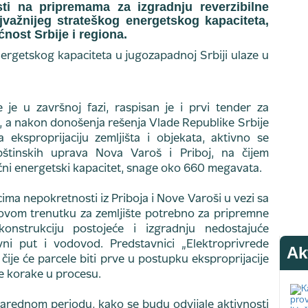
sti na pripremama za izgradnju reverzibilne
ajvažnijeg strateškog energetskog kapaciteta,
nost Srbije i regiona.
je u završnoj fazi, raspisan je i prvi tender za
, a nakon donošenja rešenja Vlade Republike Srbije
 eksproprijaciju zemljišta i objekata, aktivno se
štinskih uprava Nova Varoš i Priboj, na čijem
učni energetski kapacitet, snage oko 660 megavata.
icima nepokretnosti iz Priboja i Nove Varoši u vezi sa
 ovom trenutku za zemljište potrebno za pripremne
nstrukciju postojeće i izgradnju nedostajuće
vni put i vodovod. Predstavnici „Elektroprivrede
Ak
 čije će parcele biti prve u postupku eksproprijacije
ne korake u procesu.
narednom periodu, kako se budu odvijale aktivnosti