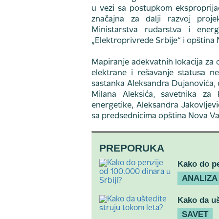
u vezi sa postupkom eksproprijac
značajna za dalji razvoj proje
Ministarstva rudarstva i energ
„Elektroprivrede Srbije“ i opština N
Mapiranje adekvatnih lokacija za 
elektrane i rešavanje statusa ne
sastanka Aleksandra Dujanovića, 
Milana Aleksića, savetnika za k
energetike, Aleksandra Jakovljević
sa predsednicima opština Nova Varo
PREPORUKA
Kako do pe
ANALIZA
Kako da uš
SAVET