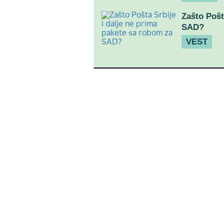
Zašto Pošt
SAD?
VEST