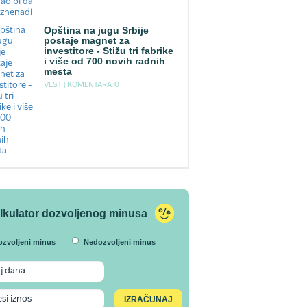
Opština na jugu Srbije
postaje magnet za
investitore - Stižu tri fabrike
i više od 700 novih radnih
mesta
VEST |
KOMENTARA: 0
lkulator dozvoljenog minusa
ozvoljeni minus
Nedozvoljeni minus