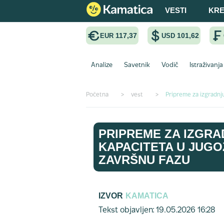
VESTI
KRE
117,37
101,62
EUR
USD
Analize
Savetnik
Vodič
Istraživanja
Početna
>
vest
>
Pripreme za izgradnj
PRIPREME ZA IZGR
KAPACITETA U JUGO
ZAVRŠNU FAZU
IZVOR
KAMATICA
Tekst objavljen: 19.05.2026 16:28