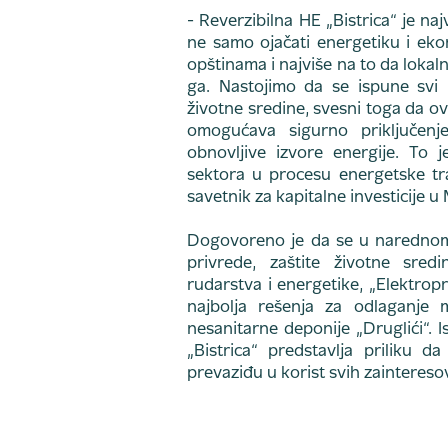
- Reverzibilna HE „Bistrica“ je naj
ne samo ojačati energetiku i eko
opštinama i najviše na to da lokal
ga. Nastojimo da se ispune svi 
životne sredine, svesni toga da o
omogućava sigurno priključenj
obnovljive izvore energije. To 
sektora u procesu energetske tran
savetnik za kapitalne investicije u
Dogovoreno je da se u narednom 
privrede, zaštite životne sredi
rudarstva i energetike, „Elektrop
najbolja rešenja za odlaganje m
nesanitarne deponije „Druglići“. I
„Bistrica“ predstavlja priliku d
prevaziđu u korist svih zaintereso