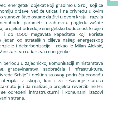
veći energetski objekat koji gradimo u Srbiji koji će
nomiju države, već će uticati i na privredu u ovim
no stanovništvo ostane da živi u ovom kraju i razvija
neophodni parametri i zahtevi u pogledu zaštite
vaj projekat određuje energetsku budućnost Srbije i
e i do 1.500 megavata kapaciteta koji koriste
je jedan od strateških ciljeva našeg energetskog
zicije i dekarbonizacije - rekao je Milan Aleksić,
 Ministarstvu rudarstva i energetike.
periodu u zajedničkoj komunikaciji ministarstava
ne, građevinarstva, saobraćaja i infrastrukture,
rivrede Srbije“ i opština sa ovog područja pronađu
aterijala iz iskopa, kao i za rešavanje statusa
staknuto je i da realizacija projekta reverzibilne HE
a se određeni infrastrukturni i komunalni izazovi
vanih strana.