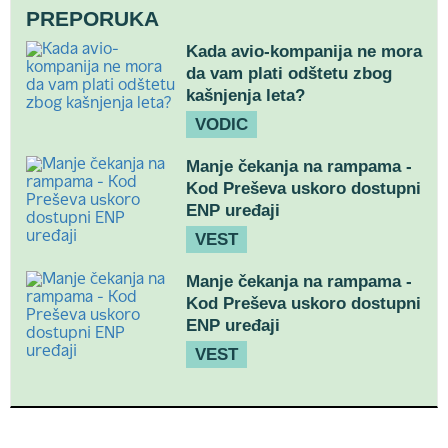
PREPORUKA
Kada avio-kompanija ne mora
da vam plati odštetu zbog
kašnjenja leta?
VODIC
Manje čekanja na rampama -
Kod Preševa uskoro dostupni
ENP uređaji
VEST
Manje čekanja na rampama -
Kod Preševa uskoro dostupni
ENP uređaji
VEST