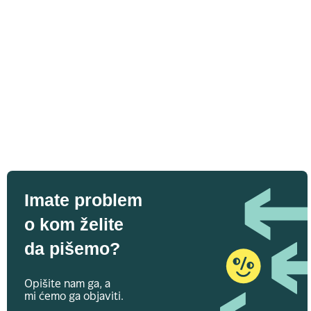
Imate problem
o kom želite
da pišemo?
Opišite nam ga, a
mi ćemo ga objaviti.