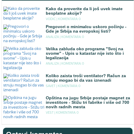
Kako da proverite da li još uvek imate
besplatne akcije?
VODIC |
KOMENTARA: 0
Pregovori o minimalcu uskoro počinju -
Gde je Srbija na evropskoj listi?
ANALIZA |
KOMENTARA: 0
Velika zabluda oko programa "Svoj na
svome" - Upis u katastar nije isto što i
legalizacija
ANALIZA |
KOMENTARA: 0
Koliko zaista troši ventilator? Račun za
struju mogao bi da vas iznenadi
SAVET |
KOMENTARA: 0
Opština na jugu Srbije postaje magnet za
investitore - Stižu tri fabrike i više od 700
novih radnih mesta
VEST |
KOMENTARA: 0