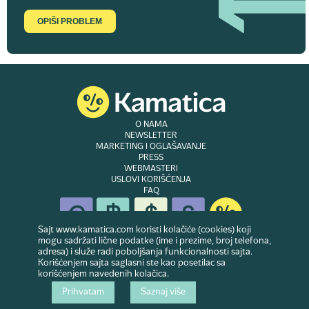
OPIŠI PROBLEM
O NAMA
NEWSLETTER
MARKETING I OGLAŠAVANJE
PRESS
WEBMASTERI
USLOVI KORIŠĆENJA
FAQ
Sajt www.kamatica.com koristi kolačiće (cookies) koji
mogu sadržati lične podatke (ime i prezime, broj telefona,
adresa) i služe radi poboljšanja funkcionalnosti sajta.
© Copyright 2007-2026. Website developed & owned by
Dubes doo
. Sva prava
Korišćenjem sajta saglasni ste kao posetilac sa
zadržana
korišćenjem navedenih kolačica.
Prihvatam
Saznaj više