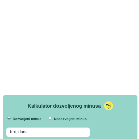
Kalkulator dozvoljenog minusa
Dozvoljeni minus
Nedozvoljeni minus