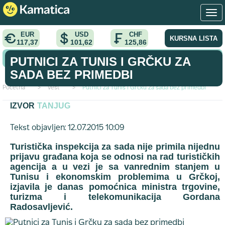
EUR
USD
CHF
KURSNA LISTA
117,37
101,62
125,86
KONVERTOR VALUTA
PUTNICI ZA TUNIS I GRČKU ZA
SADA BEZ PRIMEDBI
Početna
>
vest
>
Putnici za Tunis i Grčku za sada bez primedbi
IZVOR
TANJUG
Tekst objavljen: 12.07.2015 10:09
Turistička inspekcija za sada nije primila nijednu
prijavu građana koja se odnosi na rad turističkih
agencija a u vezi je sa vanrednim stanjem u
Tunisu i ekonomskim problemima u Grčkoj,
izjavila je danas pomoćnica ministra trgovine,
turizma i telekomunikacija Gordana
Radosavljević.