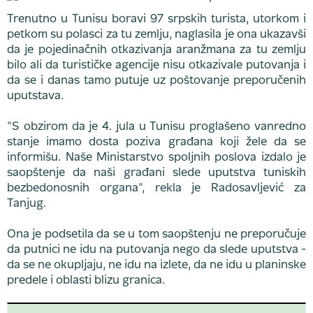
Trenutno u Tunisu boravi 97 srpskih turista, utorkom i
petkom su polasci za tu zemlju, naglasila je ona ukazavši
da je pojedinačnih otkazivanja aranžmana za tu zemlju
bilo ali da turističke agencije nisu otkazivale putovanja i
da se i danas tamo putuje uz poštovanje preporučenih
uputstava.
"S obzirom da je 4. jula u Tunisu proglašeno vanredno
stanje imamo dosta poziva građana koji žele da se
informišu. Naše Ministarstvo spoljnih poslova izdalo je
saopštenje da naši građani slede uputstva tuniskih
bezbedonosnih organa", rekla je Radosavljević za
Tanjug.
Ona je podsetila da se u tom saopštenju ne preporučuje
da putnici ne idu na putovanja nego da slede uputstva -
da se ne okupljaju, ne idu na izlete, da ne idu u planinske
predele i oblasti blizu granica.