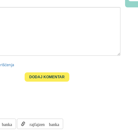
rišćenja
 banka
rajfajzen banka