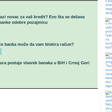
azi novac za vaš kredit? Evo šta se dešava
banke odobre pozajmicu
to banka može da vam blokira račun?
ra postaje vlasnik banaka u BiH i Crnoj Gori