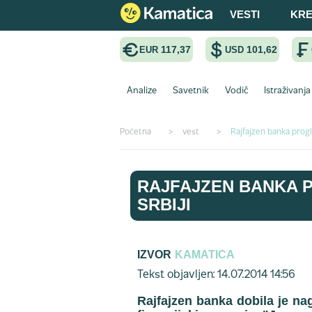
VESTI
KRE
117,37
101,62
EUR
USD
Analize
Savetnik
Vodič
Istraživanja
Početna
>
vest
>
Rajfajzen banka progl
RAJFAJZEN BANKA 
SRBIJI
IZVOR
KAMATICA
Tekst objavljen: 14.07.2014 14:56
Rajfajzen banka dobila je na