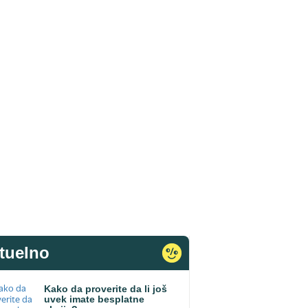
tuelno
Kako da proverite da li još
uvek imate besplatne