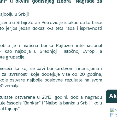
ani" u okviru godišnjeg izbora "Nagrade za
zena u Srbiji Zoran Petrović je istakao da to treće
to je"još jedan dokaz kvaliteta rada i ispravnosti
obila je i matična banka Rajfazen internacional
 - kao najbolja u Srednjoj i Istočnoj Evropi, a
ste grupacije.
esečnika koji se bavi bankarstvom, finansijama i
 za izvrsnost" koje dodeljuje više od 20 godina,
e koje ostvare najbolje poslovne rezultate na svom
00 zemalja.
Ak
ezultate ostvarene u 2013. godini. dobila nagradu
uje časopis "Bankar" i "Najbolja banka u Srbiji" koju
l fajnajs".