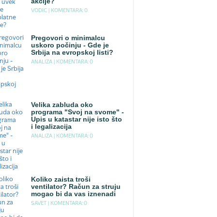
akcije?
VODIC |
KOMENTARA: 0
Pregovori o minimalcu
uskoro počinju - Gde je
Srbija na evropskoj listi?
ANALIZA |
KOMENTARA: 0
Velika zabluda oko
programa "Svoj na svome" -
Upis u katastar nije isto što
i legalizacija
ANALIZA |
KOMENTARA: 0
Koliko zaista troši
ventilator? Račun za struju
mogao bi da vas iznenadi
SAVET |
KOMENTARA: 0