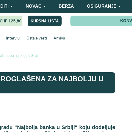
DITI
NOVAC
BERZA
OSIGURANJE
KONV
125,86
KURSNA LISTA
CHF
Intervju
Ostale vesti
Arhiva
ašena za najbolju u Srbiji
PROGLAŠENA ZA NAJBOLJU U
gradu "Najbolja banka u Srbiji" koju dodeljuje