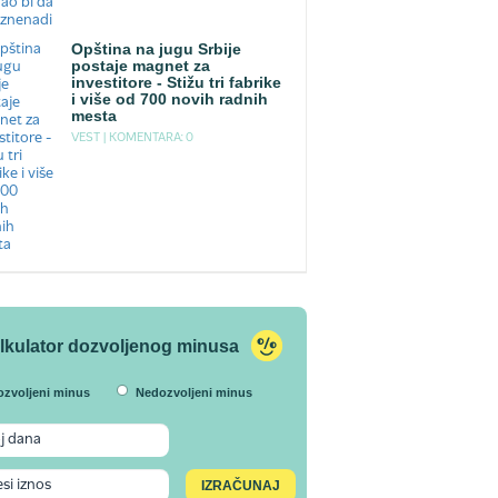
Opština na jugu Srbije
postaje magnet za
investitore - Stižu tri fabrike
i više od 700 novih radnih
mesta
VEST |
KOMENTARA: 0
lkulator dozvoljenog minusa
ozvoljeni minus
Nedozvoljeni minus