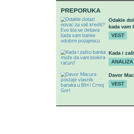
PREPORUKA
Odakle dol
kada vam 
VEST
Kada i zaš
ANALIZA
Davor Macu
VEST