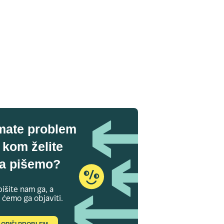
mate problem
 kom želite
a pišemo?
išite nam ga, a
 ćemo ga objaviti.