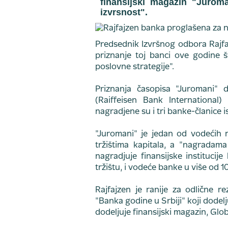
finansijski magazin "Jurom
izvrsnost".
Predsednik Izvršnog odbora Rajfaj
priznanje toj banci ove godine š
poslovne strategije".
Priznanja časopisa "Juromani" d
(Raiffeisen Bank International)
nagradjene su i tri banke-članice i
"Juromani" je jedan od vodećih m
tržištima kapitala, a "nagradama
nagradjuje finansijske institucij
tržištu, i vodeće banke u više od 1
Rajfajzen je ranije za odlične r
"Banka godine u Srbiji" koji dodelj
dodeljuje finansijski magazin, Globa