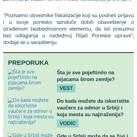
"Pozivamo obveznike fiskalizacije koji su podneli prijavu
i u svoje poresko sanduče dobili obaveštenje o
izrađenom bezbednosnom elementu, da isti preuzmu
bez odlaganja u nadležnoj filijali Poreske uprave",
dodaje se u saopštenju.
PREPORUKA
Šta je sve pojeftinilo na
pijacama širom zemlje?
VEST
Do kada možete da iskoristite
vaučere za odmor u Srbiji i
koja mesta su najtraženija?
VODIC
Gde u Srbiji može da se živi i