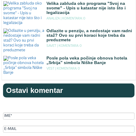
Velika zabluda oko programa "Svoj na
svome" - Upis u katastar nije isto što i
legalizacija
ANALIZA |
KOMENTARA: 0
Odlazite u penziju, a nedostaje vam radni
staž? Ovo su prvi koraci koje treba da
preduzmete
SAVET |
KOMENTARA: 0
Posle pola veka počinje obnova hotela
„Srbija” simbola Niške Banje
VEST |
KOMENTARA: 0
Ostavi komentar