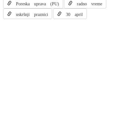
Poreska uprava (PU)
radno vreme
uskršnji praznici
30 april