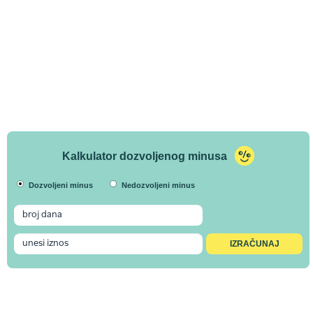
Kalkulator dozvoljenog minusa
Dozvoljeni minus
Nedozvoljeni minus