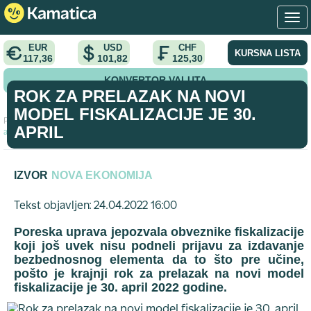
EUR
USD
CHF
KURSNA LISTA
117,36
101,82
125,30
KONVERTOR VALUTA
ROK ZA PRELAZAK NA NOVI
MODEL FISKALIZACIJE JE 30.
Početna
>
vest
>
Rok za prelazak na novi model fiskalizacije je 30.
APRIL
april
IZVOR
NOVA EKONOMIJA
Tekst objavljen: 24.04.2022 16:00
Poreska uprava jepozvala obveznike fiskalizacije
koji još uvek nisu podneli prijavu za izdavanje
bezbednosnog elementa da to što pre učine,
pošto je krajnji rok za prelazak na novi model
fiskalizacije je 30. april 2022 godine.