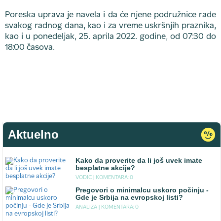
Poreska uprava je navela i da će njene podružnice rade
svakog radnog dana, kao i za vreme uskršnjih praznika,
kao i u ponedeljak, 25. aprila 2022. godine, od 07:30 do
18:00 časova.
Aktuelno
Kako da proverite da li još uvek imate
besplatne akcije?
VODIC |
KOMENTARA: 0
Pregovori o minimalcu uskoro počinju -
Gde je Srbija na evropskoj listi?
ANALIZA |
KOMENTARA: 0