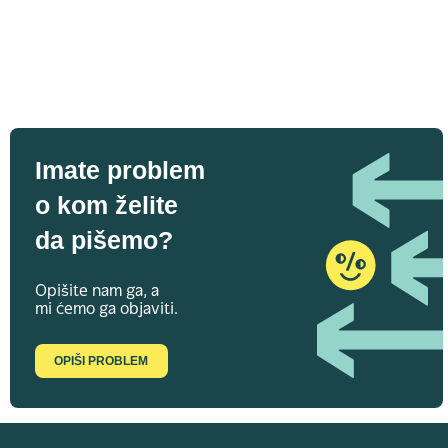
Imate problem
o kom želite
da pišemo?
Opišite nam ga, a
mi ćemo ga objaviti.
OPIŠI PROBLEM