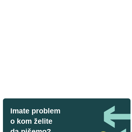
Imate problem
o kom želite
da pišemo?