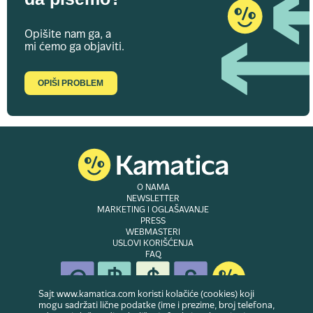
Opišite nam ga, a
mi ćemo ga objaviti.
OPIŠI PROBLEM
O NAMA
NEWSLETTER
MARKETING I OGLAŠAVANJE
PRESS
WEBMASTERI
USLOVI KORIŠĆENJA
FAQ
Sajt www.kamatica.com koristi kolačiće (cookies) koji
mogu sadržati lične podatke (ime i prezime, broj telefona,