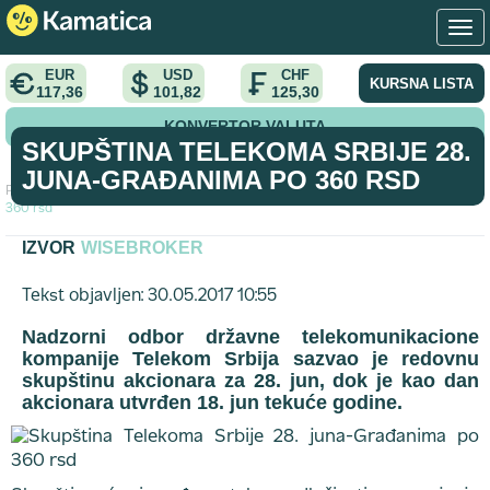
EUR
USD
CHF
KURSNA LISTA
117,36
101,82
125,30
KONVERTOR VALUTA
SKUPŠTINA TELEKOMA SRBIJE 28.
JUNA-GRAĐANIMA PO 360 RSD
Početna
>
vest
>
Skupština Telekoma Srbije 28. juna-Građanima po
360 rsd
IZVOR
WISEBROKER
Tekst objavljen: 30.05.2017 10:55
Nadzorni odbor državne telekomunikacione
kompanije Telekom Srbija sazvao je redovnu
skupštinu akcionara za 28. jun, dok je kao dan
akcionara utvrđen 18. jun tekuće godine.