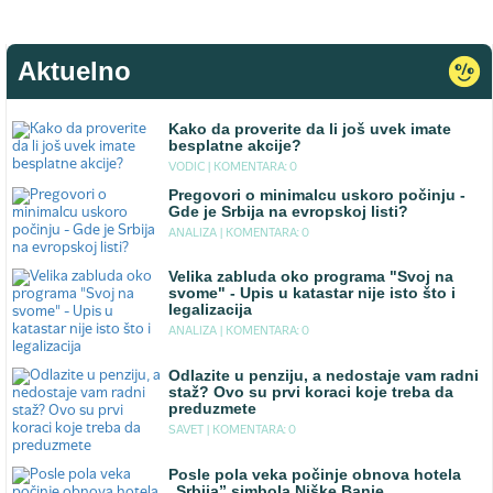
Aktuelno
Kako da proverite da li još uvek imate
besplatne akcije?
VODIC |
KOMENTARA: 0
Pregovori o minimalcu uskoro počinju -
Gde je Srbija na evropskoj listi?
ANALIZA |
KOMENTARA: 0
Velika zabluda oko programa "Svoj na
svome" - Upis u katastar nije isto što i
legalizacija
ANALIZA |
KOMENTARA: 0
Odlazite u penziju, a nedostaje vam radni
staž? Ovo su prvi koraci koje treba da
preduzmete
SAVET |
KOMENTARA: 0
Posle pola veka počinje obnova hotela
„Srbija” simbola Niške Banje