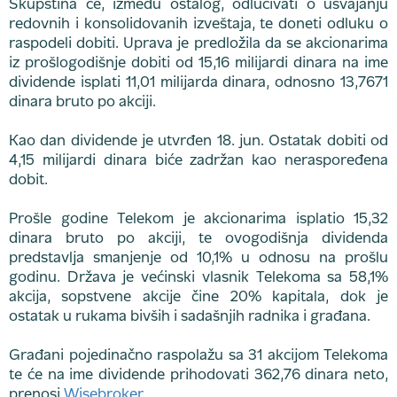
Skupština će, između ostalog, odlučivati o usvajanju
redovnih i konsolidovanih izveštaja, te doneti odluku o
raspodeli dobiti. Uprava je predložila da se akcionarima
iz prošlogodišnje dobiti od 15,16 milijardi dinara na ime
dividende isplati 11,01 milijarda dinara, odnosno 13,7671
dinara bruto po akciji.
Kao dan dividende je utvrđen 18. jun. Ostatak dobiti od
4,15 milijardi dinara biće zadržan kao neraspoređena
dobit.
Prošle godine Telekom je akcionarima isplatio 15,32
dinara bruto po akciji, te ovogodišnja dividenda
predstavlja smanjenje od 10,1% u odnosu na prošlu
godinu. Država je većinski vlasnik Telekoma sa 58,1%
akcija, sopstvene akcije čine 20% kapitala, dok je
ostatak u rukama bivših i sadašnjih radnika i građana.
Građani pojedinačno raspolažu sa 31 akcijom Telekoma
te će na ime dividende prihodovati 362,76 dinara neto,
prenosi
Wisebroker
.