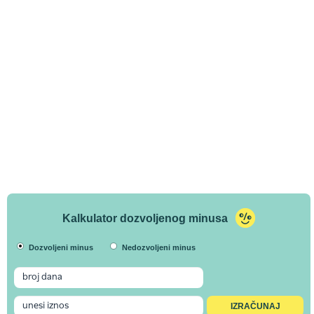
Kalkulator dozvoljenog minusa
Dozvoljeni minus
Nedozvoljeni minus