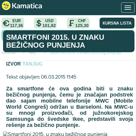
EUR
USD
CHF
KURSNA LISTA
117,36
101,82
125,30
KONVERTOR VALUTA
SMARTFONI 2015. U ZNAKU
BEŽIČNOG PUNJENJA
Početna
>
vest
>
Smartfoni 2015. u znaku bežičnog punjenja
IZVOR
TANJUG
Tekst objavljen: 06.03.2015 11:45
Za smartfone će ova godina biti u znaku
bežičnog punjenja, čemu je značajan podstrek
dao sajam mobilne telefonije MWC (Mobile
World Congreš) održan u Barseloni. Na MWC-u
su mnogi proizvođači, od južnokorejskog
Samsunga do švedske Ikee, predstavili svoja
rešenje za bežično punjenje.