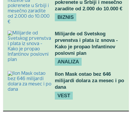
pokrenete u Srbiji i mesečno
zaradite od 2.000 do 10.000 €
BIZNIS
Milijarde od Svetskog
prvenstva i plata iz snova -
Kako je propao Infantinov
poslovni plan
ANALIZA
Ilon Mask ostao bez 646
milijardi dolara za mesec i po
dana
VEST