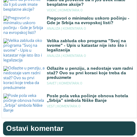
besplatne akcije?
VODIC |
KOMENTARA: 0
Pregovori o minimalcu uskoro počinju -
Gde je Srbija na evropskoj listi?
ANALIZA |
KOMENTARA: 0
Velika zabluda oko programa "Svoj na
svome" - Upis u katastar nije isto što i
legalizacija
ANALIZA |
KOMENTARA: 0
Odlazite u penziju, a nedostaje vam radni
staž? Ovo su prvi koraci koje treba da
preduzmete
SAVET |
KOMENTARA: 0
Posle pola veka počinje obnova hotela
„Srbija” simbola Niške Banje
VEST |
KOMENTARA: 0
Ostavi komentar