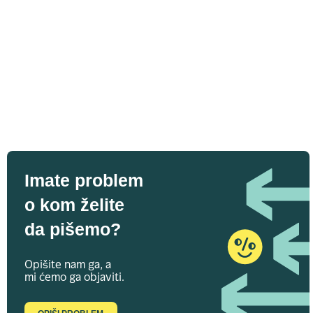
Imate problem
o kom želite
da pišemo?
Opišite nam ga, a
mi ćemo ga objaviti.