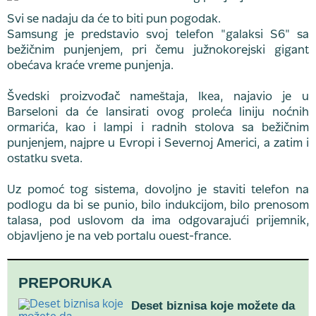
Svi se nadaju da će to biti pun pogodak.
Samsung je predstavio svoj telefon "galaksi S6" sa
bežičnim punjenjem, pri čemu južnokorejski gigant
obećava kraće vreme punjenja.
Švedski proizvođač nameštaja, Ikea, najavio je u
Barseloni da će lansirati ovog proleća liniju noćnih
ormarića, kao i lampi i radnih stolova sa bežičnim
punjenjem, najpre u Evropi i Severnoj Americi, a zatim i
ostatku sveta.
Uz pomoć tog sistema, dovoljno je staviti telefon na
podlogu da bi se punio, bilo indukcijom, bilo prenosom
talasa, pod uslovom da ima odgovarajući prijemnik,
objavljeno je na veb portalu ouest-france.
PREPORUKA
Deset biznisa koje možete da