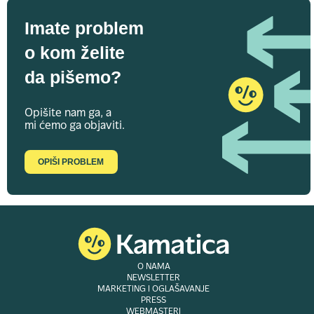
Imate problem
o kom želite
da pišemo?
Opišite nam ga, a
mi ćemo ga objaviti.
OPIŠI PROBLEM
O NAMA
NEWSLETTER
MARKETING I OGLAŠAVANJE
PRESS
WEBMASTERI