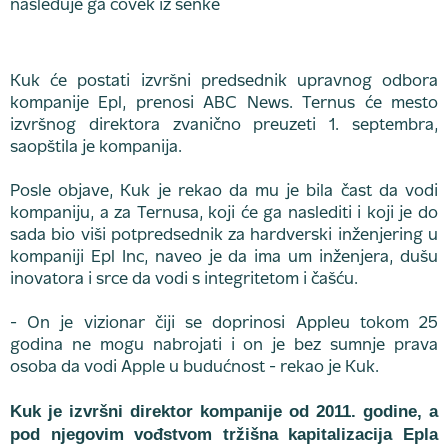
Kuk će postati izvršni predsednik upravnog odbora
kompanije Epl, prenosi ABC News. Ternus će mesto
izvršnog direktora zvanično preuzeti 1. septembra,
saopštila je kompanija.
Posle objave, Kuk je rekao da mu je bila čast da vodi
kompaniju, a za Ternusa, koji će ga naslediti i koji je do
sada bio viši potpredsednik za hardverski inženjering u
kompaniji Epl Inc, naveo je da ima um inženjera, dušu
inovatora i srce da vodi s integritetom i čašću.
- On je vizionar čiji se doprinosi Appleu tokom 25
godina ne mogu nabrojati i on je bez sumnje prava
osoba da vodi Apple u budućnost - rekao je Kuk.
Kuk je izvršni direktor kompanije od 2011. godine, a
pod njegovim vođstvom tržišna kapitalizacija Epla