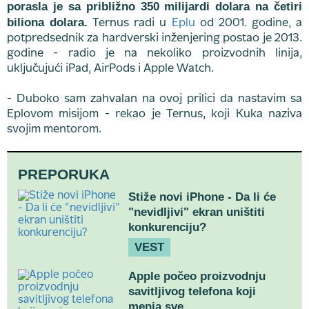
porasla je sa približno 350 milijardi dolara na četiri
biliona dolara.
Ternus radi u
Eplu
od 2001. godine, a
potpredsednik za hardverski inženjering postao je 2013.
godine - radio je na nekoliko proizvodnih linija,
uključujući iPad, AirPods i Apple Watch.
- Duboko sam zahvalan na ovoj prilici da nastavim sa
Eplovom misijom - rekao je Ternus, koji Kuka naziva
svojim mentorom.
PREPORUKA
Stiže novi iPhone - Da li će
"nevidljivi" ekran uništiti
konkurenciju?
VEST
Apple počeo proizvodnju
savitljivog telefona koji
menja sve