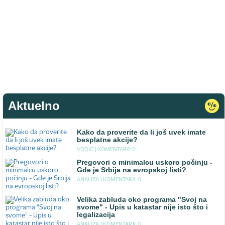
Aktuelno
Kako da proverite da li još uvek imate
besplatne akcije?
VODIC |
KOMENTARA: 0
Pregovori o minimalcu uskoro počinju -
Gde je Srbija na evropskoj listi?
ANALIZA |
KOMENTARA: 0
Velika zabluda oko programa "Svoj na
svome" - Upis u katastar nije isto što i
legalizacija
ANALIZA |
KOMENTARA: 0