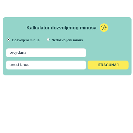
Kalkulator dozvoljenog minusa
Dozvoljeni minus
Nedozvoljeni minus