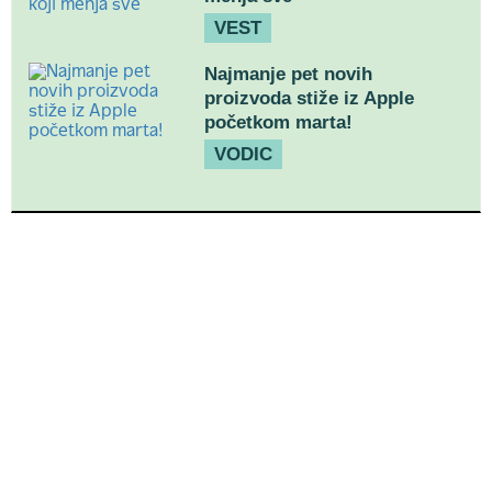
VEST
Najmanje pet novih
proizvoda stiže iz Apple
početkom marta!
VODIC