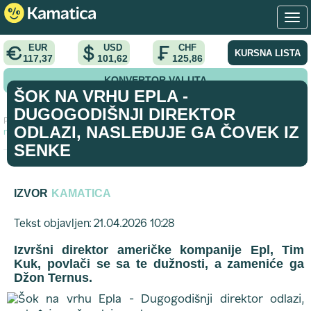
EUR
USD
CHF
KURSNA LISTA
117,37
101,62
125,86
KONVERTOR VALUTA
ŠOK NA VRHU EPLA -
DUGOGODIŠNJI DIREKTOR
Početna
>
vest
>
Šok na vrhu Epla - Dugogodišnji direktor odlazi,
ODLAZI, NASLEĐUJE GA ČOVEK IZ
nasleđuje ga čovek iz senke
SENKE
IZVOR
KAMATICA
Tekst objavljen: 21.04.2026 10:28
Izvršni direktor američke kompanije Epl, Tim
Kuk, povlači se sa te dužnosti, a zameniće ga
Džon Ternus.