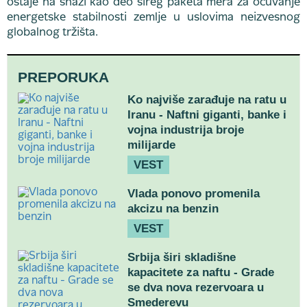
ostaje na snazi kao deo šireg paketa mera za očuvanje
energetske stabilnosti zemlje u uslovima neizvesnog
globalnog tržišta.
PREPORUKA
Ko najviše zarađuje na ratu u
Iranu - Naftni giganti, banke i
vojna industrija broje
milijarde
VEST
Vlada ponovo promenila
akcizu na benzin
VEST
Srbija širi skladišne
kapacitete za naftu - Grade
se dva nova rezervoara u
Smederevu