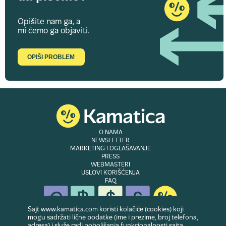
Opišite nam ga, a
mi ćemo ga objaviti.
OPIŠI PROBLEM
O NAMA
NEWSLETTER
MARKETING I OGLAŠAVANJE
PRESS
WEBMASTERI
USLOVI KORIŠĆENJA
FAQ
Sajt www.kamatica.com koristi kolačiće (cookies) koji
mogu sadržati lične podatke (ime i prezime, broj telefona,