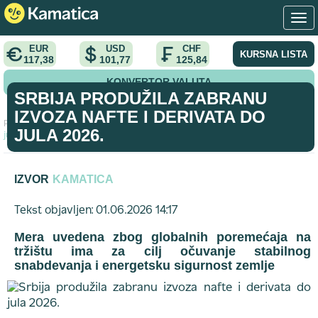
EUR
USD
CHF
KURSNA LISTA
117,38
101,77
125,84
KONVERTOR VALUTA
SRBIJA PRODUŽILA ZABRANU
IZVOZA NAFTE I DERIVATA DO
Početna
>
vest
>
Srbija produžila zabranu izvoza nafte i derivata do
JULA 2026.
jula 2026.
IZVOR
KAMATICA
Tekst objavljen: 01.06.2026 14:17
Mera uvedena zbog globalnih poremećaja na
tržištu ima za cilj očuvanje stabilnog
snabdevanja i energetsku sigurnost zemlje