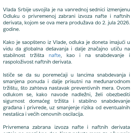
Vlada Srbije usvojila je na vanrednoj sednici izmenjenu
Odluku o privremenoj zabrani izvoza nafte i naftnih
derivata, kojom se ova mera produžava do 2. jula 2026.
godine.
Kako je saopšteno iz Vlade, odluka je doneta imajući u
vidu da globalna dešavanja i dalje značajno utiču na
stabilnost tržišta
nafte
, kao i na snabdevanje i
raspoloživost naftnih derivata.
Ističe se da su poremećaji u lancima snabdevanja i
smanjena ponuda i dalje prisutni na međunarodnom
tržištu, što zahteva nastavak preventivnih mera. Ovom
odlukom se, kako navode nadležni, želi obezbediti
sigurnost domaćeg tržišta i stabilno snabdevanje
građana i privrede, uz smanjenje rizika od eventualnih
nestašica i većih cenovnih oscilacija.
Privremena zabrana izvoza nafte i naftnih derivata