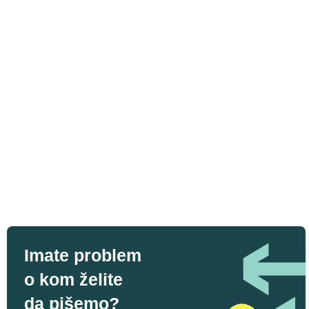
Imate problem
o kom želite
da pišemo?