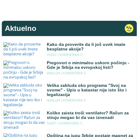
Aktuelno
Kako da proverite da li još uvek imate
besplatne akcije?
VODIC |
KOMENTARA: 0
Pregovori o minimalcu uskoro počinju -
Gde je Srbija na evropskoj listi?
ANALIZA |
KOMENTARA: 0
Velika zabluda oko programa "Svoj na
svome" - Upis u katastar nije isto što i
legalizacija
ANALIZA |
KOMENTARA: 0
Koliko zaista troši ventilator? Račun za
struju mogao bi da vas iznenadi
SAVET |
KOMENTARA: 0
Opština na jugu Srbije postaje magnet za