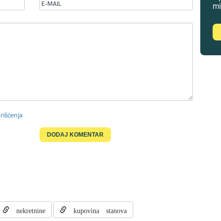
mi
rišćenja
nekretnine
kupovina stanova