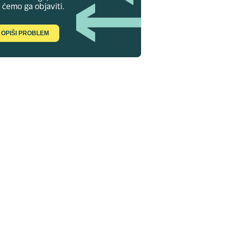
 ćemo ga objaviti.
OPIŠI PROBLEM