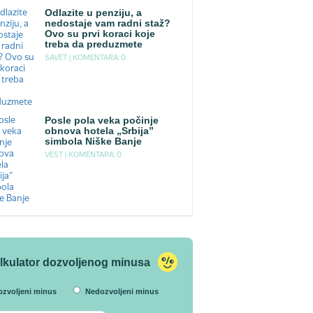
Odlazite u penziju, a
nedostaje vam radni staž?
Ovo su prvi koraci koje
treba da preduzmete
SAVET |
KOMENTARA: 0
Posle pola veka počinje
obnova hotela „Srbija”
simbola Niške Banje
VEST |
KOMENTARA: 0
lkulator dozvoljenog minusa
ozvoljeni minus
Nedozvoljeni minus