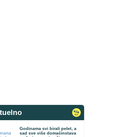
tuelno
Godinama svi birali pelet, a
sad sve više domaćinstava