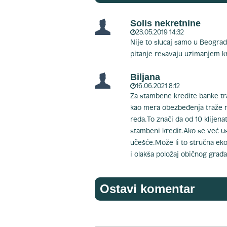
Solis nekretnine
23.05.2019 14:32
Nije to slucaj samo u Beograd
pitanje resavaju uzimanjem kr
Biljana
16.06.2021 8:12
Za stambene kredite banke tr
kao mera obezbeđenja traže m
reda.To znači da od 10 klijen
stambeni kredit.Ako se već u
učešće.Može li to stručna ek
i olakša položaj običnog građ
Ostavi komentar