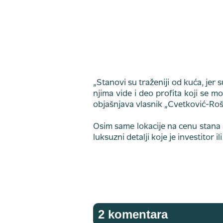
„Stanovi su traženiji od kuća, jer
njima vide i deo profita koji se m
objašnjava vlasnik „Cvetković-Ro
Osim same lokacije na cenu stana ut
luksuzni detalji koje je investitor
2 komentara