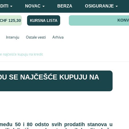
DITI
NOVAC
BERZA
OSIGURANJE
KONV
125,30
KURSNA LISTA
CHF
Intervju
Ostale vesti
Arhiva
e najčešće kupuju na kredit
DU SE NAJČEŠĆE KUPUJU NA
zmeđu 50 i 80 odsto svih prodatih stanova u