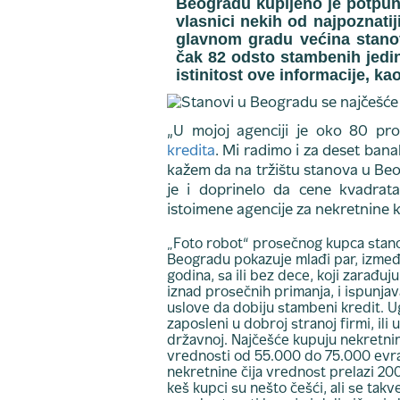
Beogradu kupljeno je potpuno
vlasnici nekih od najpoznatij
glavnom gradu većina stanov
čak 82 odsto stambenih jedin
istinitost ove informacije, kao
„U mojoj agenciji je oko 80 pr
kredita
. Mi radimo i za deset ban
kažem da na tržištu stanova u Beo
je i doprinelo da cene kvadrata
istoimene agencije za nekretnine 
„Foto robot“ prosečnog kupca stan
Beogradu pokazuje mlađi par, izmeđ
godina, sa ili bez dece, koji zarađuj
iznad prosečnih primanja, i ispunjav
uslove da dobiju stambeni kredit. 
zaposleni u dobroj stranoj firmi, ili 
državnoj. Najčešće kupuju nekretni
vrednosti od 55.000 do 75.000 evra
nekretnine čija vrednost prelazi 20
keš kupci su nešto češći, ali se takv