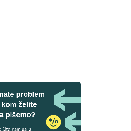
mate problem
 kom želite
a pišemo?
išite nam ga, a