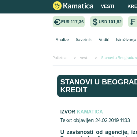
VESTI
KRE
117,36
101,82
EUR
USD
Analize
Savetnik
Vodič
Istraživanja
Početna
>
vest
>
Stanovi u Beogradu s
STANOVI U BEOGRA
KREDIT
IZVOR
KAMATICA
Tekst objavljen: 24.02.2019 11:33
U zavisnosti od agencije, i