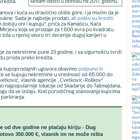
sedam odsto u odnosu na 2017. godinu.
kredita.
ova i kuća su drastično otišle gore, i ja mislim da je
pukne. Sada je najbolje prodati,
ali pošto su krediti
ih dobiju oni i kupuju“, priča za Kamaticu, Kaća
 Mirjevu koja se prodaje za 1.600 evra po kvadratu.
e bila u njenoj skoro tri decenije dugoj karijeri u
je za nekretnine pune 23 godine, i sa sigurnošću tvrdi
du proda preko kredita.
ata kupoprodajnih ugovora obavimo
potpuno ili
će se kupuju nekretnine u vrednosti od 65.000 do
vetković, vlasnik agencije „Cvetković-Roškov“
o najpopularnije lokacije od Skadarije do Tašmajdana,
mogu da se izdaju. Kod porodičnog stanovanja kupcima
parkiranja.
še od dve godine ne plaćaju kiriju - Dug
otovo 350.000 €, vlasnik im ne može ništa