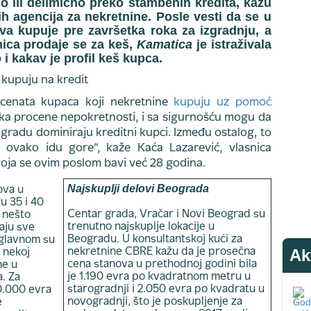
 ili delimično preko stambenih kredita, kažu
ih agencija za nekretnine. Posle vesti da se u
a kupuje pre završetka roka za izgradnju, a
ica prodaje se za keš,
Kamatica
je istraživala
 i kakav je profil keš kupca.
ocenata kupaca koji nekretnine
kupuju uz pomoć
aka procene nepokretnosti, i sa sigurnošću mogu da
gradu dominiraju kreditni kupci. Između ostalog, to
 ovako idu gore“, kaže Kaća Lazarević, vlasnica
koja se ovim poslom bavi već 28 godina.
Najskuplji delovi Beograda
ova u
u 35 i 40
Centar grada, Vračar i Novi Beograd su
u nešto
trenutno najskuplje lokacije u
aju sve
Beogradu. U konsultantskoj kući za
Uglavnom su
Ak
nekretnine CBRE kažu da je prosečna
u nekoj
cena stanova u prethodnoj godini bila
ne u
je 1.190 evra po kvadratnom metru u
. Za
starogradnji i 2.050 evra po kvadratu u
0.000 evra
novogradnji, što je poskupljenje za
e