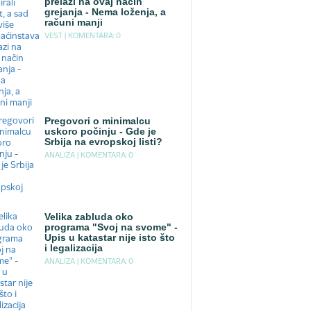
prelazi na ovaj način
grejanja - Nema loženja, a
računi manji
VEST |
KOMENTARA: 0
Pregovori o minimalcu
uskoro počinju - Gde je
Srbija na evropskoj listi?
ANALIZA |
KOMENTARA: 0
Velika zabluda oko
programa "Svoj na svome" -
Upis u katastar nije isto što
i legalizacija
ANALIZA |
KOMENTARA: 0