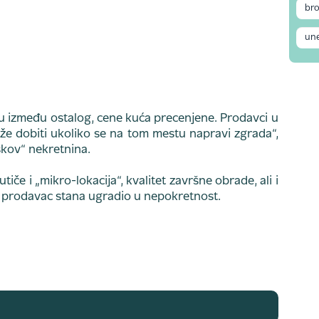
 su između ostalog, cene kuća precenjene. Prodavci u
ože dobiti ukoliko se na tom mestu napravi zgrada“,
škov“ nekretnina.
iče i „mikro-lokacija“, kvalitet završne obrade, ali i
 ili prodavac stana ugradio u nepokretnost.