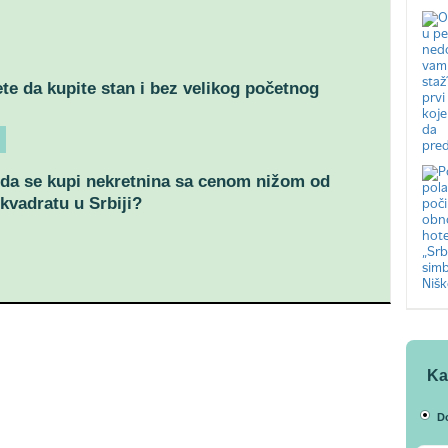
e da kupite stan i bez velikog početnog
da se kupi nekretnina sa cenom nižom od
 kvadratu u Srbiji?
Ka
D