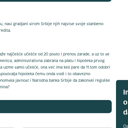
u, nasi gradjani sirom Srbije njih najvise svoje stanbeno
edita.
aže najčešće učešće od 20 posto i prenos zarade, a uz to se
enica, administrativna zabrana na platu i hipoteka prvog
ata uzme samo učešće, ona već ima keš pare da 11.tom odobri
spostvalja hipoteka čemu onda vodi i to obavezno
onomska javnost i Narodna banka Srbije da zakonski reguliše
anina?
I
o
d
Op