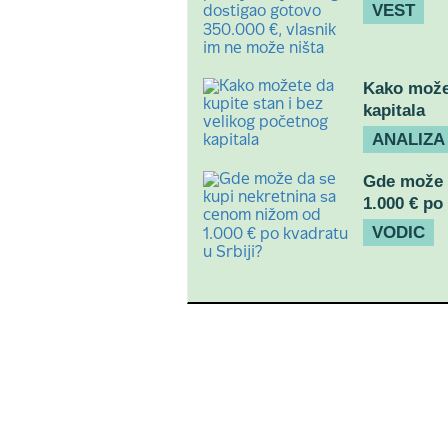
VEST
Kako možet
kapitala
ANALIZA
Gde može 
1.000 € po
VODIC