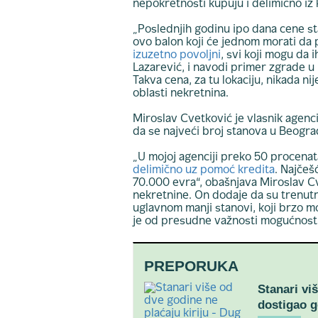
nepokretnosti kupuju i delimično iz 
„Poslednjih godinu ipo dana cene stan
ovo balon koji će jednom morati da 
izuzetno povoljni
, svi koji mogu da 
Lazarević, i navodi primer zgrade u
Takva cena, za tu lokaciju, nikada nij
oblasti nekretnina.
Miroslav Cvetković je vlasnik agenci
da se najveći broj stanova u Beogra
„U mojoj agenciji preko 50 procen
delimično uz pomoć kredita
. Najčeš
70.000 evra“, obašnjava Miroslav C
nekretnine. On dodaje da su trenutn
uglavnom manji stanovi, koji brzo 
je od presudne važnosti mogućnost 
PREPORUKA
Stanari vi
dostigao g