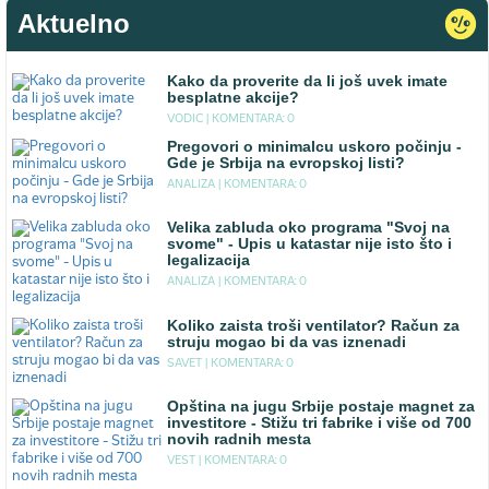
Aktuelno
Kako da proverite da li još uvek imate
besplatne akcije?
VODIC |
KOMENTARA: 0
Pregovori o minimalcu uskoro počinju -
Gde je Srbija na evropskoj listi?
ANALIZA |
KOMENTARA: 0
Velika zabluda oko programa "Svoj na
svome" - Upis u katastar nije isto što i
legalizacija
ANALIZA |
KOMENTARA: 0
Koliko zaista troši ventilator? Račun za
struju mogao bi da vas iznenadi
SAVET |
KOMENTARA: 0
Opština na jugu Srbije postaje magnet za
investitore - Stižu tri fabrike i više od 700
novih radnih mesta
VEST |
KOMENTARA: 0