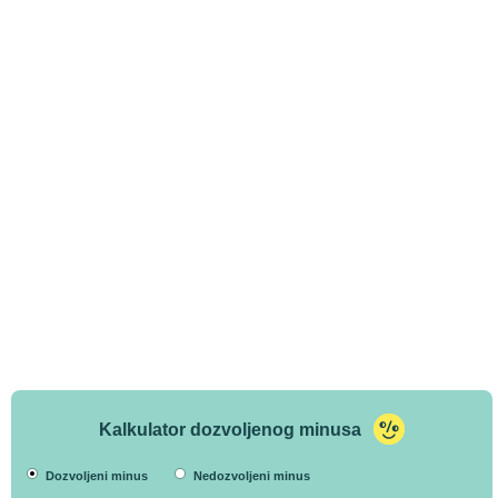
Kalkulator dozvoljenog minusa
Dozvoljeni minus
Nedozvoljeni minus