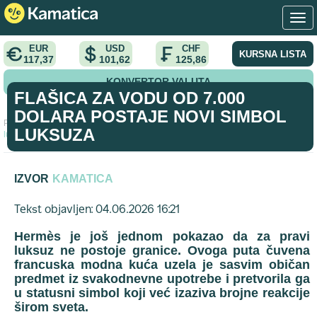
EUR
USD
CHF
KURSNA LISTA
117,37
101,62
125,86
KONVERTOR VALUTA
FLAŠICA ZA VODU OD 7.000
DOLARA POSTAJE NOVI SIMBOL
Početna
>
vest
>
Flašica za vodu od 7.000 dolara postaje novi simbol
LUKSUZA
luksuza
IZVOR
KAMATICA
Tekst objavljen: 04.06.2026 16:21
Hermès je još jednom pokazao da za pravi
luksuz ne postoje granice. Ovoga puta čuvena
francuska modna kuća uzela je sasvim običan
predmet iz svakodnevne upotrebe i pretvorila ga
u statusni simbol koji već izaziva brojne reakcije
širom sveta.