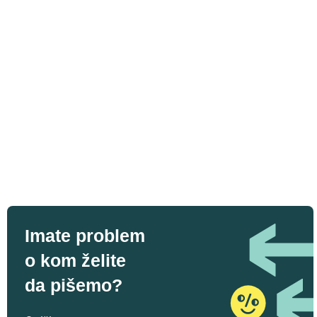
Imate problem
o kom želite
da pišemo?