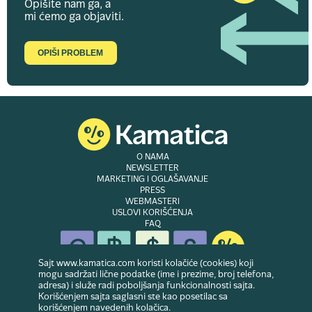
Opišite nam ga, a
mi ćemo ga objaviti.
OPIŠI PROBLEM
O NAMA
NEWSLETTER
MARKETING I OGLAŠAVANJE
PRESS
WEBMASTERI
USLOVI KORIŠĆENJA
FAQ
Sajt www.kamatica.com koristi kolačiće (cookies) koji
mogu sadržati lične podatke (ime i prezime, broj telefona,
adresa) i služe radi poboljšanja funkcionalnosti sajta.
© Copyright 2007-2026. Website developed & owned by
Dubes doo
. Sva prava
Korišćenjem sajta saglasni ste kao posetilac sa
zadržana
korišćenjem navedenih kolačica.