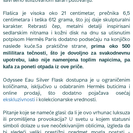
savršeno stilizovanom safari putovanju.
Flašica je visoka oko 21 centimetar, prečnika 6,5
centimetara i teška 612 grama, što joj daje skulpturalni
karakter. Rebrasti čep, metalni detalji inspirisani
sedlarskim nitnama i kožni disk na dnu sa utisnutim
potpisom Hermès Paris dodatno podsećaju na konjičko
prima oko 500
nasleđe kuće.Sa praktične strane,
mililitara tečnosti, što je dovoljno za svakodnevnu
upotrebu, iako nije namenjena toplim napicima, pa
kafa za poneti otpada iz ove priče.
Odyssee Eau Silver Flask dostupna je u ograničenim
količinama, isključivo u odabranim Hermès buticima i
online prodaji, što dodatno pojačava osećaj
ekskluzivnosti
i kolekcionarske vrednosti.
Pitanje koje se nameće glasi: da li je ovo vrhunac luksuza
ili promišljena provokacija? U svetu u kojem statusni
simboli dolaze u sve neočekivanijim oblicima, izgleda da
bi sledeći veliki prestižni predmet mogla postati -