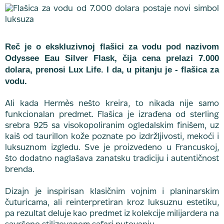
Reč je o ekskluzivnoj flašici za vodu pod nazivom
Odyssee Eau Silver Flask, čija cena prelazi 7.000
dolara, prenosi Lux Life. I da, u pitanju je - flašica za
vodu.
Ali kada Hermès nešto kreira, to nikada nije samo
funkcionalan predmet. Flašica je izrađena od sterling
srebra 925 sa visokopoliranim ogledalskim finišem, uz
kaiš od taurillon kože poznate po izdržljivosti, mekoći i
luksuznom izgledu. Sve je proizvedeno u Francuskoj,
što dodatno naglašava zanatsku tradiciju i autentičnost
brenda.
Dizajn je inspirisan klasičnim vojnim i planinarskim
čuturicama, ali reinterpretiran kroz luksuznu estetiku,
pa rezultat deluje kao predmet iz kolekcije milijardera na