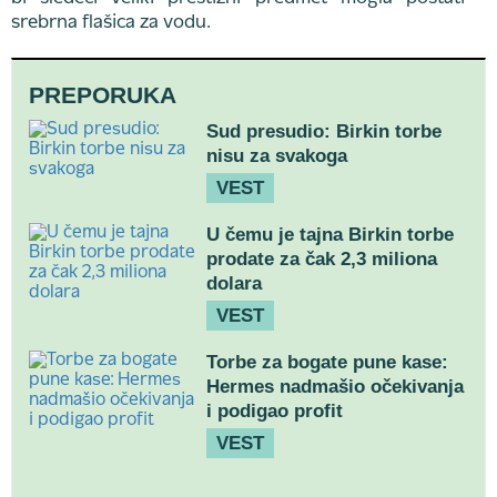
srebrna flašica za vodu.
PREPORUKA
Sud presudio: Birkin torbe
nisu za svakoga
VEST
U čemu je tajna Birkin torbe
prodate za čak 2,3 miliona
dolara
VEST
Torbe za bogate pune kase:
Hermes nadmašio očekivanja
i podigao profit
VEST