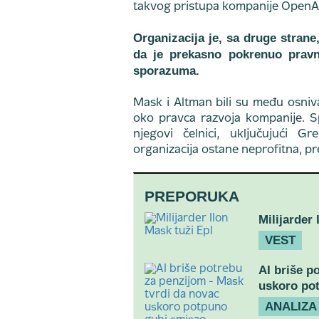
takvog pristupa kompanije OpenAI
Organizacija je, sa druge strane
da je prekasno pokrenuo prav
sporazuma.
Mask i Altman bili su među osniva
oko pravca razvoja kompanije. S
njegovi čelnici, uključujući G
organizacija ostane neprofitna, p
PREPORUKA
Milijarder 
VEST
AI briše p
uskoro po
ANALIZA