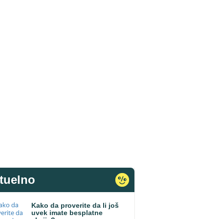
tuelno
Kako da proverite da li još
uvek imate besplatne