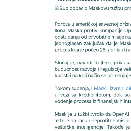
Porota u američkoj saveznoj državi
Ilona Maska protiv kompanije Op
odstupanje od prvobitne misije raz
jednoglasan zaključak da je Mas
proces koji je počeo 28. aprila i tra
Slučaj je, navodi Rojters, privuk
budućnost razvoja i regulacije vešt
koristi i na koji način se primenjuje
Tokom suđenja, i
Mask i izvršni 
u vezi sa kredibilitetom, dok s
vođenje procesa iz finansijskih int
Mask je u tužbi tvrdio da OpenAI 
aktere na račun neprofitne misij
veštačke inteligencije. Takođe 