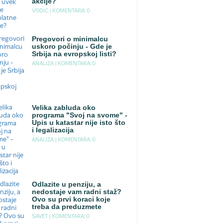
akcije?
VODIC |
KOMENTARA: 0
Pregovori o minimalcu
uskoro počinju - Gde je
Srbija na evropskoj listi?
ANALIZA |
KOMENTARA: 0
Velika zabluda oko
programa "Svoj na svome" -
Upis u katastar nije isto što
i legalizacija
ANALIZA |
KOMENTARA: 0
Odlazite u penziju, a
nedostaje vam radni staž?
Ovo su prvi koraci koje
treba da preduzmete
SAVET |
KOMENTARA: 0