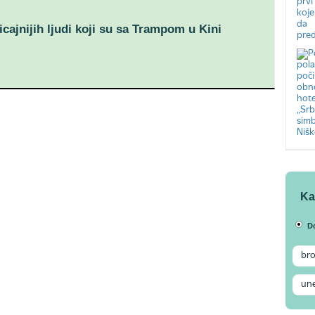
icajnijih ljudi koji su sa Trampom u Kini
Ka
D