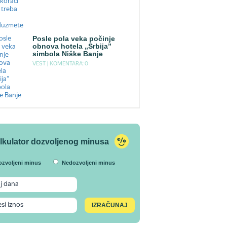
Posle pola veka počinje
obnova hotela „Srbija”
simbola Niške Banje
VEST |
KOMENTARA: 0
lkulator dozvoljenog minusa
ozvoljeni minus
Nedozvoljeni minus