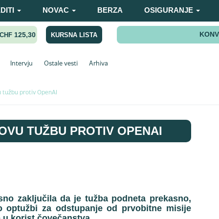
DITI
NOVAC
BERZA
OSIGURANJE
KONV
125,30
KURSNA LISTA
CHF
Intervju
Ostale vesti
Arhiva
 tužbu protiv OpenAI
OVU TUŽBU PROTIV OPENAI
asno zaključila da je tužba podneta prekasno,
 optužbi za odstupanje od prvobitne misije
e u korist čovečanstva