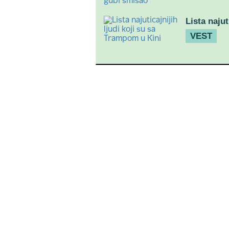
Lista najut
VEST