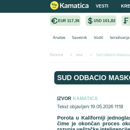
VESTI
KRE
117,36
101,82
EUR
USD
Analize
Savetnik
Vodič
Istraživanja
Početna
>
vest
>
Sud odbacio Maskovu
SUD ODBACIO MASK
IZVOR
KAMATICA
Tekst objavljen: 19.05.2026 11:18
Porota u Kaliforniji jednogl
čime je okončan proces oko
razvoja veštačke inteligencij