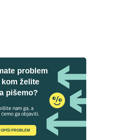
mate problem
 kom želite
a pišemo?
išite nam ga, a
 ćemo ga objaviti.
OPIŠI PROBLEM