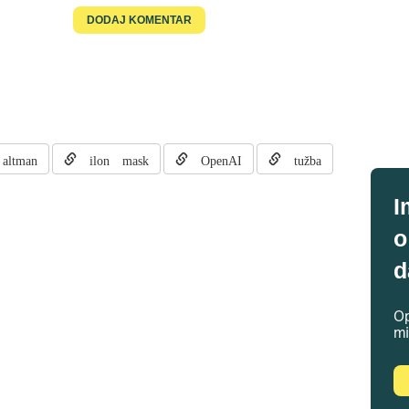
ltman
ilon mask
OpenAI
tužba
I
o
d
Op
mi