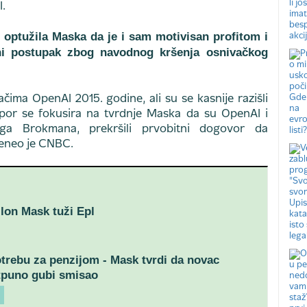
.
, optužila Maska da je i sam motivisan profitom i
ni postupak zbog navodnog kršenja osnivačkog
čima OpenAI 2015. godine, ali su se kasnije razišli
por se fokusira na tvrdnje Maska da su OpenAI i
rega Brokmana, prekršili prvobitni dogovor da
reneo je CNBC.
Ilon Mask tuži Epl
otrebu za penzijom - Mask tvrdi da novac
tpuno gubi smisao