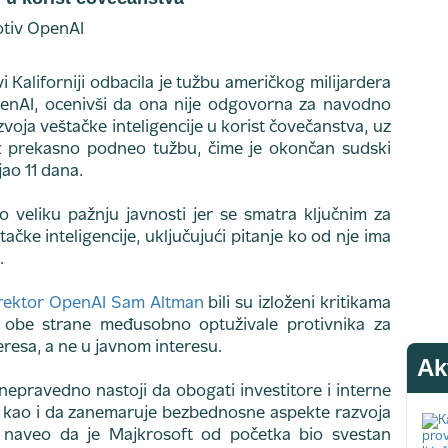
 Kaliforniji odbacila je tužbu američkog milijardera
enAI, ocenivši da ona nije odgovorna za navodno
voja veštačke inteligencije u korist čovečanstva, uz
k prekasno podneo tužbu, čime je okončan sudski
jao 11 dana.
ao veliku pažnju javnosti jer se smatra ključnim za
ačke inteligencije, uključujući pitanje ko od nje ima
.
direktor OpenAI Sam Altman
bili su izloženi kritikama
u obe strane međusobno optuživale protivnika za
eresa, a ne u javnom interesu.
Ak
nepravedno nastoji da obogati investitore i interne
e, kao i da zanemaruje bezbednosne aspekte razvoja
je naveo da je Majkrosoft od početka bio svestan