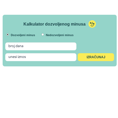
Kalkulator dozvoljenog minusa
Dozvoljeni minus
Nedozvoljeni minus