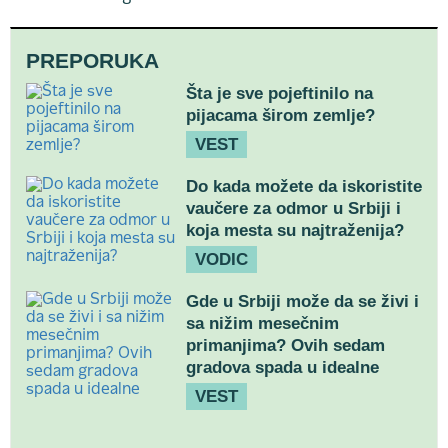
PREPORUKA
Šta je sve pojeftinilo na
pijacama širom zemlje?
VEST
Do kada možete da iskoristite
vaučere za odmor u Srbiji i
koja mesta su najtraženija?
VODIC
Gde u Srbiji može da se živi i
sa nižim mesečnim
primanjima? Ovih sedam
gradova spada u idealne
VEST