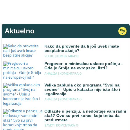
Aktuelno
Kako da proverite da li još uvek imate
besplatne akcije?
VODIC |
KOMENTARA: 0
Pregovori o minimalcu uskoro počinju -
Gde je Srbija na evropskoj listi?
ANALIZA |
KOMENTARA: 0
Velika zabluda oko programa "Svoj na
svome" - Upis u katastar nije isto što i
legalizacija
ANALIZA |
KOMENTARA: 0
Odlazite u penziju, a nedostaje vam radni
staž? Ovo su prvi koraci koje treba da
preduzmete
SAVET |
KOMENTARA: 0