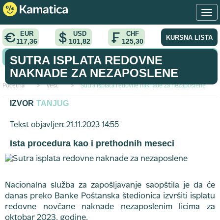
EUR
USD
CHF
KURSNA LISTA
117,36
101,82
125,30
KONVERTOR VALUTA
SUTRA ISPLATA REDOVNE
NAKNADE ZA NEZAPOSLENE
Početna
>
vest
>
Sutra isplata redovne naknade za nezaposlene
IZVOR
TANJUG
Tekst objavljen: 21.11.2023 14:55
Ista procedura kao i prethodnih meseci
Nacionalna služba za zapošljavanje saopštila je da će
danas preko Banke Poštanska štedionica izvršiti isplatu
redovne novčane naknade nezaposlenim licima za
oktobar 2023. godine.