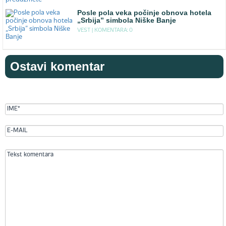
Posle pola veka počinje obnova hotela
„Srbija” simbola Niške Banje
VEST |
KOMENTARA: 0
Ostavi komentar