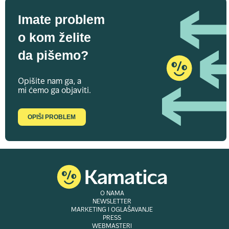
Imate problem
o kom želite
da pišemo?
Opišite nam ga, a
mi ćemo ga objaviti.
OPIŠI PROBLEM
O NAMA
NEWSLETTER
MARKETING I OGLAŠAVANJE
PRESS
WEBMASTERI