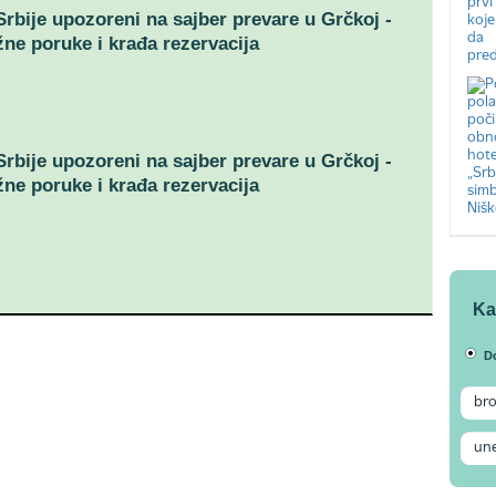
 Srbije upozoreni na sajber prevare u Grčkoj -
žne poruke i krađa rezervacija
 Srbije upozoreni na sajber prevare u Grčkoj -
žne poruke i krađa rezervacija
Ka
D