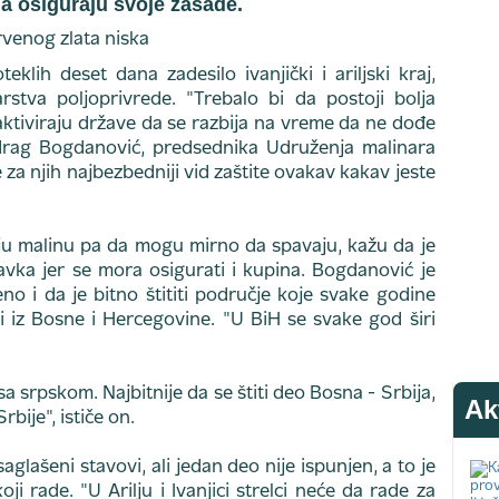
da osiguraju svoje zasade.
klih deset dana zadesilo ivanjički i ariljski kraj,
stva poljoprivrede. "Trebalo bi da postoji bolja
aktiviraju države da se razbija na vreme da ne dođe
drag Bogdanović, predsednika Udruženja malinara
e za njih najbezbedniji vid zaštite ovakav kakav jeste
oju malinu pa da mogu mirno da spavaju, kažu da je
tavka jer se mora osigurati i kupina. Bogdanović je
no i da je bitno štititi područje koje svake godine
 i iz Bosne i Hercegovine. "U BiH se svake god širi
sa srpskom. Najbitnije da se štiti deo Bosna - Srbija,
Ak
rbije", ističe on.
glašeni stavovi, ali jedan deo nije ispunjen, a to je
ji rade. "U Arilju i Ivanjici strelci neće da rade za