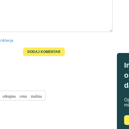
rišćenja
I
o
d
otkupna cena malina
Op
mi