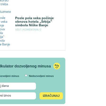
Posle pola veka počinje
obnova hotela „Srbija”
simbola Niške Banje
VEST |
KOMENTARA: 0
lkulator dozvoljenog minusa
ozvoljeni minus
Nedozvoljeni minus