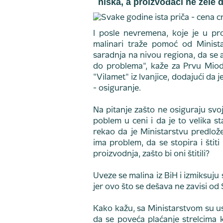
niska, a proizvođači ne žele 
I posle nevremena, koje je u prote
malinari traže pomoć od Ministar
saradnja na nivou regiona, da se 
do problema", kaže za Prvu Mio
"Vilamet" iz Ivanjice, dodajući da j
- osiguranje.
Na pitanje zašto ne osiguraju sv
poblem u ceni i da je to velika s
rekao da je Ministarstvu predlože
ima problem, da se stopira i štiti
proizvodnja, zašto bi oni štitili?
Uveze se malina iz BiH i izmiksuju 
jer ovo što se dešava ne zavisi od S
Kako kažu, sa Ministarstvom su usa
da se poveća plaćanje strelcima ko