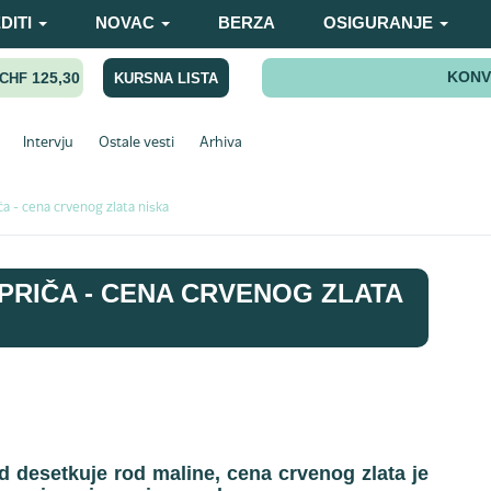
DITI
NOVAC
BERZA
OSIGURANJE
KONV
125,30
KURSNA LISTA
CHF
Intervju
Ostale vesti
Arhiva
ča - cena crvenog zlata niska
 PRIČA - CENA CRVENOG ZLATA
ad desetkuje rod maline, cena crvenog zlata je