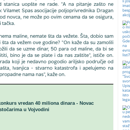
 stanica uopšte ne rade. "A na pitanje zašto ne
k Vilamet Spas asocijacije poljoprivrednika Dragan
od novca, ne može po ovim cenama da se osigura,
 tačka.
 nema maline, nemate šta da vežete. Šta, dobio sam
i šta da vežem ove godine? "On kaže da su zamolili
ložili da se uzme dinar, 50 para od maline, da bi se
iti, bino je da se plate i da nas zaštite", ističe on.
rada koji je nedavno pogodio ariljsko područje od
ašta, Ivanjica - stvarno katastrofa i apelujemo na
propadne nama nas", kaže on.
onkurs vredan 40 miliona dinara - Novac
točarima u Vojvodini