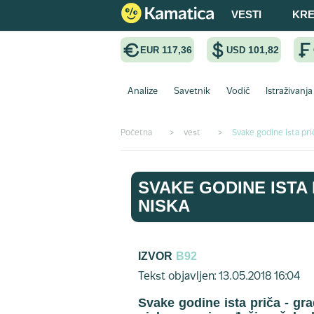
VESTI
KRE
117,36
101,82
EUR
USD
Analize
Savetnik
Vodič
Istraživanja
Početna
>
vest
>
Svake godine ista pri
SVAKE GODINE ISTA
NISKA
IZVOR
B92
Tekst objavljen: 13.05.2018 16:04
Svake godine ista priča - gr