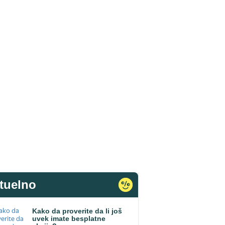
tuelno
Kako da proverite da li još
uvek imate besplatne