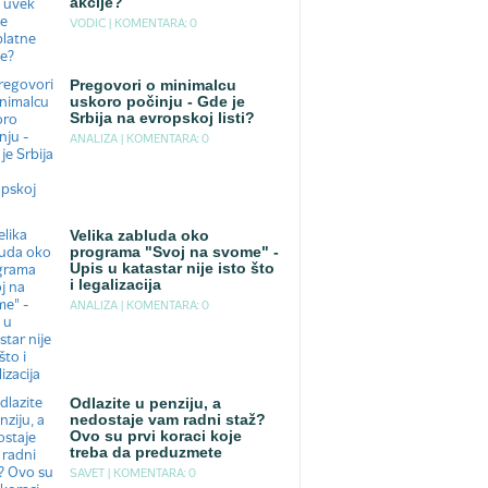
akcije?
VODIC |
KOMENTARA: 0
Pregovori o minimalcu
uskoro počinju - Gde je
Srbija na evropskoj listi?
ANALIZA |
KOMENTARA: 0
Velika zabluda oko
programa "Svoj na svome" -
Upis u katastar nije isto što
i legalizacija
ANALIZA |
KOMENTARA: 0
Odlazite u penziju, a
nedostaje vam radni staž?
Ovo su prvi koraci koje
treba da preduzmete
SAVET |
KOMENTARA: 0