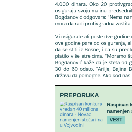
4.000 dinara. Oko 20 protivgrad
osiguraju svoju malinu predsedni
Bogdanović odgovara: "Nema nar
mora da radi protivgradna zaštita i
Vi osigurate ali posle dve godine
ove godine pare od osiguranja, al
da se štiti iz Bosne, i da su pred
platilo više strelcima. "Moramo štit
Bogdanović kaže da je šteta od g
30 do 60 odsto. "Arilje, Bajina B
državu da pomogne. Ako kod nas 
PREPORUKA
Raspisan k
namenjen s
VEST