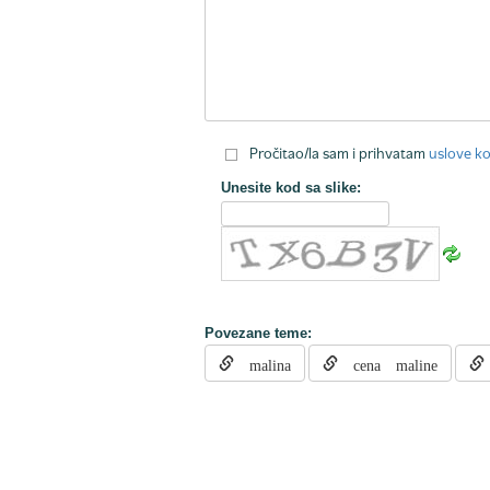
Pročitao/la sam i prihvatam
uslove ko
Unesite kod sa slike:
Povezane teme:
malina
cena maline