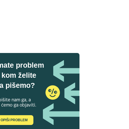
mate problem
 kom želite
a pišemo?
išite nam ga, a
 ćemo ga objaviti.
OPIŠI PROBLEM