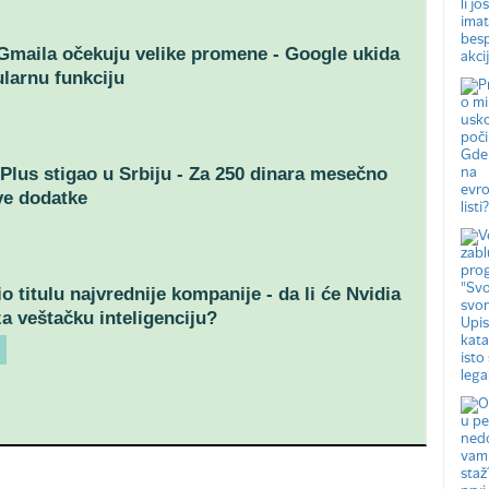
Gmaila očekuju velike promene - Google ukida
larnu funkciju
Plus stigao u Srbiju - Za 250 dinara mesečno
ve dodatke
o titulu najvrednije kompanije - da li će Nvidia
za veštačku inteligenciju?