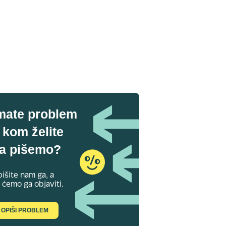
mate problem
 kom želite
a pišemo?
išite nam ga, a
 ćemo ga objaviti.
OPIŠI PROBLEM