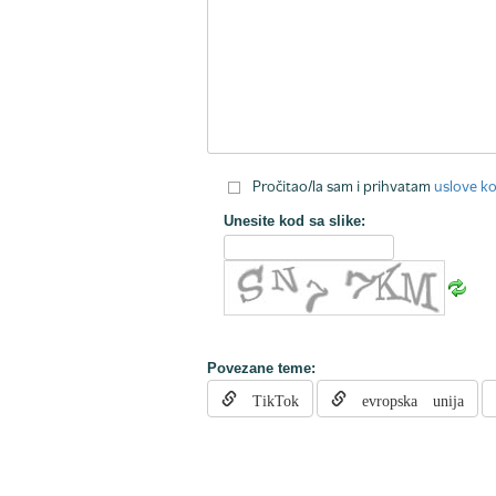
Pročitao/la sam i prihvatam
uslove ko
Unesite kod sa slike:
Povezane teme:
TikTok
evropska unija