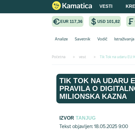
VESTI
KRE
117,36
101,82
EUR
USD
Analize
Savetnik
Vodič
Istraživanja
Početna
>
vest
>
Tik Tok na udaru EU: 
TIK TOK NA UDARU 
PRAVILA O DIGITAL
MILIONSKA KAZNA
IZVOR
TANJUG
Tekst objavljen: 18.05.2025 9:00