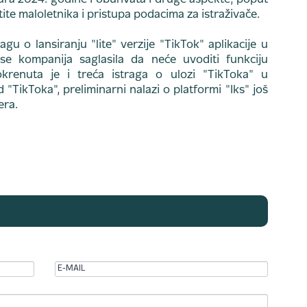
uara 2024. godine i obuhvata i druge aspekte, poput
ite maloletnika i pristupa podacima za istraživače.
agu o lansiranju "lite" verzije "TikTok" aplikacije u
se kompanija saglasila da neće uvoditi funkciju
renuta je i treća istraga o ulozi "TikToka" u
"TikToka", preliminarni nalazi o platformi "Iks" još
era.