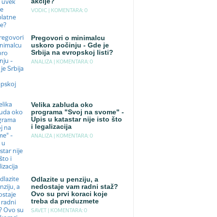
akcije?
VODIC |
KOMENTARA: 0
Pregovori o minimalcu
uskoro počinju - Gde je
Srbija na evropskoj listi?
ANALIZA |
KOMENTARA: 0
Velika zabluda oko
programa "Svoj na svome" -
Upis u katastar nije isto što
i legalizacija
ANALIZA |
KOMENTARA: 0
Odlazite u penziju, a
nedostaje vam radni staž?
Ovo su prvi koraci koje
treba da preduzmete
SAVET |
KOMENTARA: 0