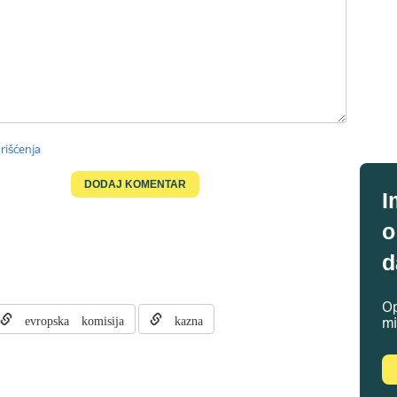
rišćenja
I
o
d
Op
evropska komisija
kazna
mi