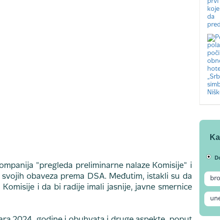
Ka
D
ompanija "pregleda preliminarne nalaze Komisije" i
 svojih obaveza prema DSA. Međutim, istakli su da
omisije i da bi radije imali jasnije, javne smernice