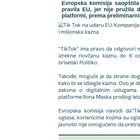
Evropska komisija saopštila
pravila EU, jer nije pružila
platformi, prema preliminarn
"TikTok" ima pravo da odgovori n
izrekne novčanu kaznu do 6 ods
briselski Politiko.
Takođe, moguće je da strane dog
kako bi se izbegla kazna. Ovo je d
zakona o digitalnim uslugama (
platforme Ilona Maska prošlog let
Evropska komisija navodi da"Ti
oglasa, korisnicima kojima su ogla
javnosti nije omogućeno da pretra