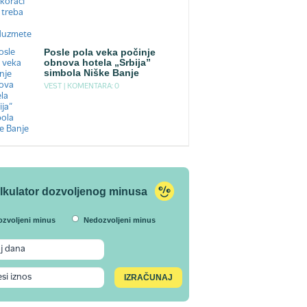
Posle pola veka počinje
obnova hotela „Srbija”
simbola Niške Banje
VEST |
KOMENTARA: 0
lkulator dozvoljenog minusa
ozvoljeni minus
Nedozvoljeni minus