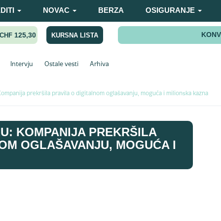
DITI
NOVAC
BERZA
OSIGURANJE
KONV
125,30
KURSNA LISTA
CHF
Intervju
Ostale vesti
Arhiva
Kompanija prekršila pravila o digitalnom oglašavanju, moguća i milionska kazna
EU: KOMPANIJA PREKRŠILA
NOM OGLAŠAVANJU, MOGUĆA I