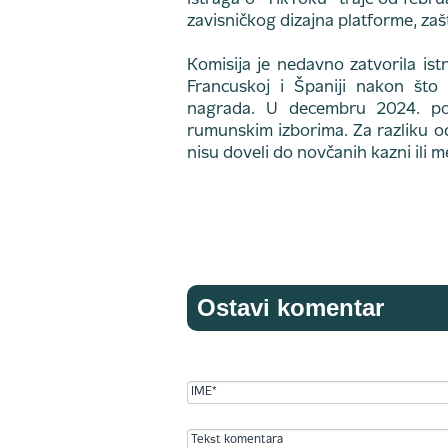
Istraga o "TikToku" traje od febr
zavisničkog dizajna platforme, zašt
Komisija je nedavno zatvorila istr
Francuskoj i Španiji nakon što 
nagrada. U decembru 2024. pok
rumunskim izborima. Za razliku od 
nisu doveli do novčanih kazni ili m
Ostavi komentar