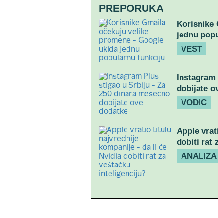
PREPORUKA
Korisnike 
jednu popu
VEST
Instagram 
dobijate o
VODIC
Apple vrati
dobiti rat 
ANALIZA