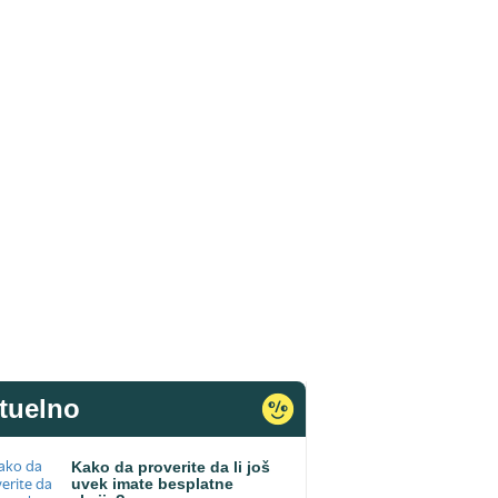
tuelno
Kako da proverite da li još
uvek imate besplatne