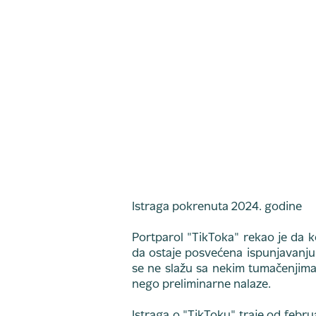
Istraga pokrenuta 2024. godine
Portparol "TikToka" rekao je da k
da ostaje posvećena ispunjavanju
se ne slažu sa nekim tumačenjima K
nego preliminarne nalaze.