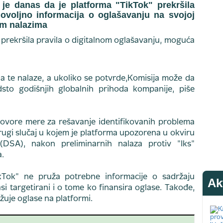
 je danas da je platforma "TikTok" prekršila
 dovoljno informacija o oglašavanju na svojoj
im nalazima
a te nalaze, a ukoliko se potvrde,Komisija može da
to godišnjih globalnih prihoda kompanije, piše
ovore mere za rešavanje identifikovanih problema
rugi slučaj u kojem je platforma upozorena u okviru
DSA), nakon preliminarnih nalaza protiv "Iks"
a.
kTok" ne pruža potrebne informacije o sadržaju
Ak
si targetirani i o tome ko finansira oglase. Takođe,
žuje oglase na platformi.