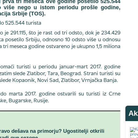
 u prva tri meseca ove godine posetilo 525.544
to više nego u istom periodu prošle godine,
acija Srbije (TOS).
 je 291.115, što je rast od tri odsto, dok je 234.429
ta posetilo Srbiju, odnosno 10 odsto više u odnosu
va tri meseca godine ostvareno je ukupno 1,5 miliona
domaći turisti u periodu januar-mart 2017. godine
atim slede Zlatibor, Tara, Beograd. Strani turisti su
slede Kopaonik, Novi Sad, Zlatibor, Vrnjačka Banja.
do marta 2017. godine ostvarili su turisti iz Crne
ke, Bugarske, Rusije.
Ak
ravo dešava na primorju? Ugostitelji otkrili
aradi ove sezone