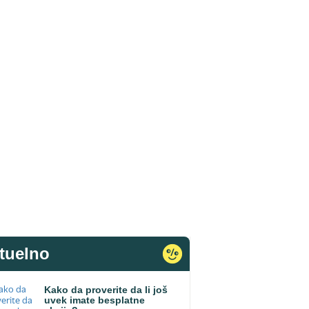
tuelno
Kako da proverite da li još
uvek imate besplatne