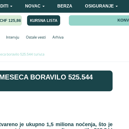
DITI
NOVAC
BERZA
OSIGURANJE
KONV
125,86
KURSNA LISTA
CHF
Intervju
Ostale vesti
Arhiva
seca boravilo 525.544 turista
I MESECA BORAVILO 525.544
vareno je ukupno 1,5 miliona noćenja, što je