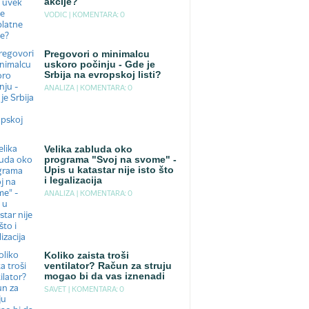
akcije?
VODIC |
KOMENTARA: 0
Pregovori o minimalcu
uskoro počinju - Gde je
Srbija na evropskoj listi?
ANALIZA |
KOMENTARA: 0
Velika zabluda oko
programa "Svoj na svome" -
Upis u katastar nije isto što
i legalizacija
ANALIZA |
KOMENTARA: 0
Koliko zaista troši
ventilator? Račun za struju
mogao bi da vas iznenadi
SAVET |
KOMENTARA: 0