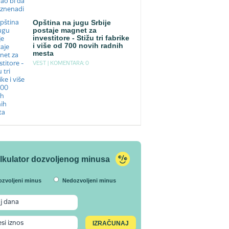
Opština na jugu Srbije
postaje magnet za
investitore - Stižu tri fabrike
i više od 700 novih radnih
mesta
VEST |
KOMENTARA: 0
lkulator dozvoljenog minusa
ozvoljeni minus
Nedozvoljeni minus