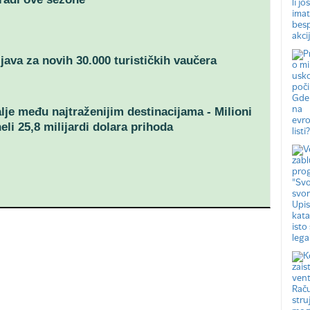
ijava za novih 30.000 turističkih vaučera
alje među najtraženijim destinacijama - Milioni
eli 25,8 milijardi dolara prihoda