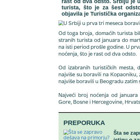
rast od dva odsto. Srbiju je
turista, što je za šest ods
objavila je Turistička organiz
Od toga broja, domaćih turista bilo
stranih turista od januara do mar
na isti period prošle godine. U pr
noćenja, što je rast od dva odsto.
Od izabranih turističkih mesta, 
najviše su boravili na Kopaoniku, z
najviše boravili u Beogradu zatim 
Najveći broj noćenja od januara 
Gore, Bosne i Hercegovine, Hrvats
PREPORUKA
Šta se zap
istinu o z