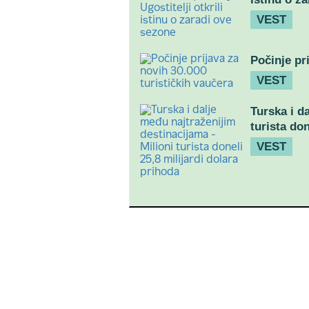
VEST
Počinje pr
VEST
Turska i d
turista don
VEST