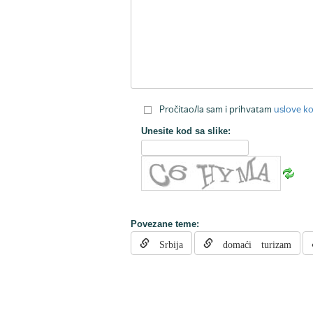
Pročitao/la sam i prihvatam
uslove ko
Unesite kod sa slike:
Povezane teme:
Srbija
domaći turizam