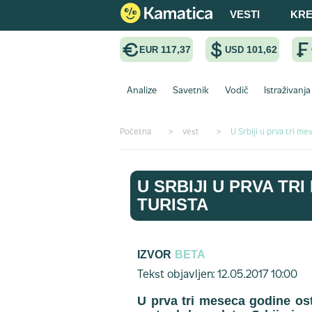
VESTI
KRE
117,37
101,62
EUR
USD
Analize
Savetnik
Vodič
Istraživanja
Početna
>
vest
>
U Srbiji u prva tri me
U SRBIJI U PRVA TR
TURISTA
IZVOR
BETA
Tekst objavljen: 12.05.2017 10:00
U prva tri meseca godine ost