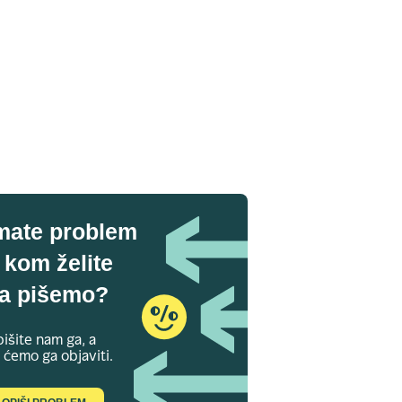
mate problem
 kom želite
a pišemo?
išite nam ga, a
 ćemo ga objaviti.