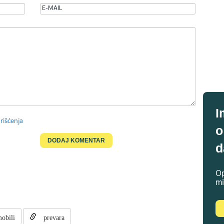
I
rišćenja
o
d
Op
mi
bili
prevara