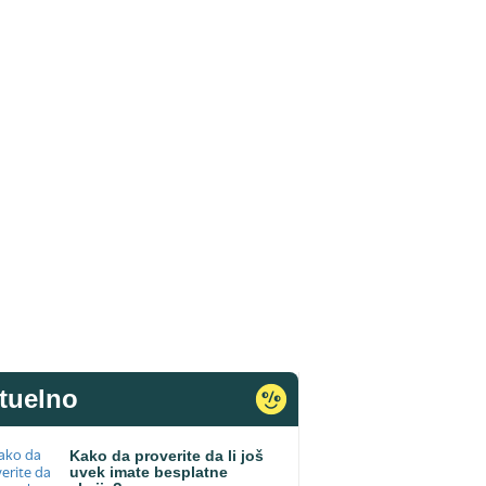
tuelno
Kako da proverite da li još
uvek imate besplatne