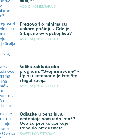
akcije?
VODIC |
KOMENTARA: 0
Pregovori o minimalcu
uskoro počinju - Gde je
Srbija na evropskoj listi?
ANALIZA |
KOMENTARA: 0
Velika zabluda oko
programa "Svoj na svome" -
Upis u katastar nije isto što
i legalizacija
ANALIZA |
KOMENTARA: 0
Odlazite u penziju, a
nedostaje vam radni staž?
Ovo su prvi koraci koje
treba da preduzmete
SAVET |
KOMENTARA: 0