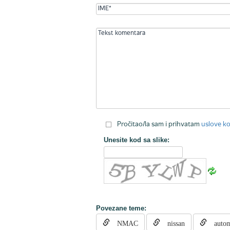
Pročitao/la sam i prihvatam
uslove ko
Unesite kod sa slike:
Povezane teme:
NMAC
nissan
automo