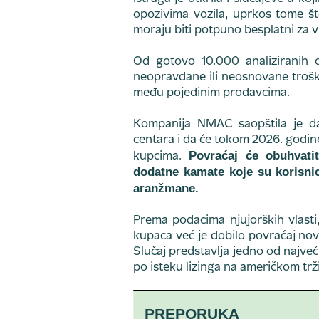
opozivima vozila, uprkos tome št
moraju biti potpuno besplatni za 
Od gotovo 10.000 analiziranih o
neopravdane ili neosnovane trošk
među pojedinim prodavcima.
Kompanija NMAC saopštila je da 
centara i da će tokom 2026. godin
Povraćaj će obuhvati
kupcima.
dodatne kamate koje su korisnici
aranžmane.
Prema podacima njujorških vlasti
kupaca već je dobilo povraćaj no
Slučaj predstavlja jedno od najveć
po isteku lizinga na američkom trž
PREPORUKA