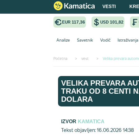
VESTI
KRE
117,36
101,82
EUR
USD
Analize
Savetnik
Vodič
Istraživanja
Početna
>
vest
>
Velika prevara automo
VELIKA PREVARA AU
TRAKU OD 8 CENTI N
DOLARA
IZVOR
KAMATICA
Tekst objavljen: 16.06.2026 14:38