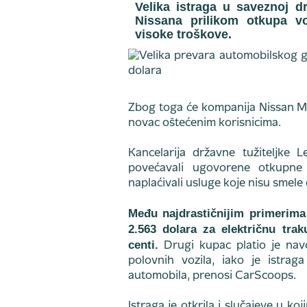
Velika istraga u saveznoj dr
Nissana prilikom otkupa vo
visoke troškove.
Zbog toga će kompanija Nissan 
novac oštećenim korisnicima.
Kancelarija državne tužiteljke L
povećavali ugovorene otkupn
naplaćivali usluge koje nisu smel
Među najdrastičnijim primerima
2.563 dolara za električnu tra
centi.
Drugi kupac platio je nav
polovnih vozila, iako je istra
automobila, prenosi CarScoops.
Istraga je otkrila i slučajeve u 