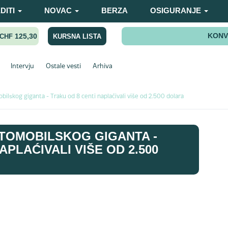
DITI
NOVAC
BERZA
OSIGURANJE
KONV
125,30
KURSNA LISTA
CHF
Intervju
Ostale vesti
Arhiva
bilskog giganta - Traku od 8 centi naplaćivali više od 2.500 dolara
TOMOBILSKOG GIGANTA -
APLAĆIVALI VIŠE OD 2.500