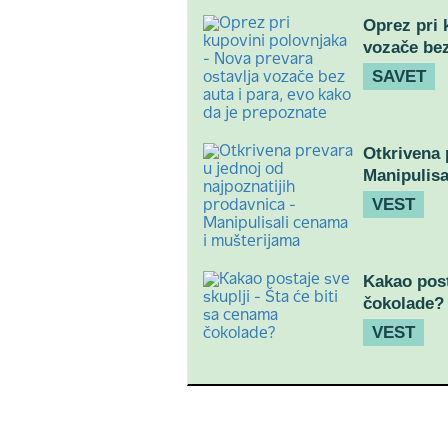
Oprez pri 
vozače bez
SAVET
Otkrivena 
Manipulisa
VEST
Kakao post
čokolade?
VEST