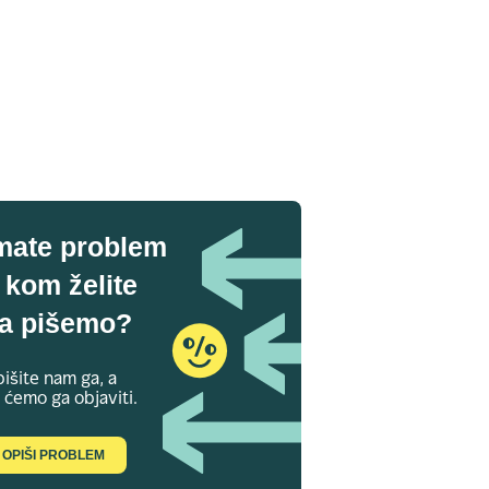
mate problem
 kom želite
a pišemo?
išite nam ga, a
 ćemo ga objaviti.
OPIŠI PROBLEM