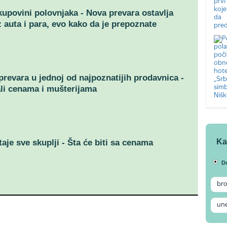
kupovini polovnjaka - Nova prevara ostavlja
 auta i para, evo kako da je prepoznate
prevara u jednoj od najpoznatijih prodavnica -
li cenama i mušterijama
Ka
aje sve skuplji - Šta će biti sa cenama
D