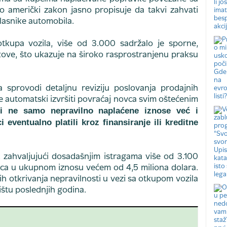
o američki zakon jasno propisuje da takvi zahvati
vlasnike automobila.
tkupa vozila, više od 3.000 sadržalo je sporne,
ove, što ukazuje na široko rasprostranjenu praksu
sprovodi detaljnu reviziju poslovanja prodajnih
e automatski izvršiti povraćaj novca svim oštećenim
ti ne samo nepravilno naplaćene iznose već i
 eventualno platili kroz finansiranje ili kreditne
, zahvaljujući dosadašnjim istragama više od 3.100
vca u ukupnom iznosu većem od 4,5 miliona dolara.
ih otkrivanja nepravilnosti u vezi sa otkupom vozila
ištu poslednjih godina.