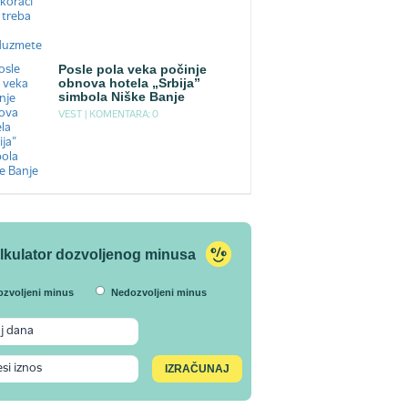
Posle pola veka počinje
obnova hotela „Srbija”
simbola Niške Banje
VEST |
KOMENTARA: 0
lkulator dozvoljenog minusa
ozvoljeni minus
Nedozvoljeni minus