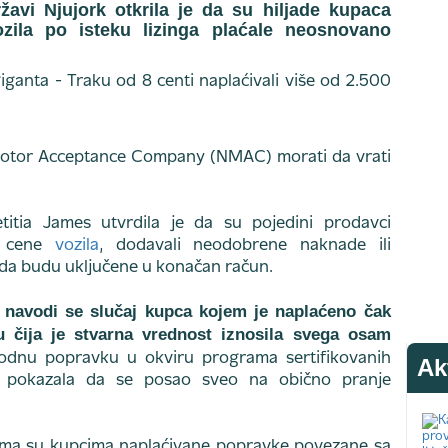
žavi Njujork otkrila je da su hiljade kupaca
zila po isteku lizinga plaćale neosnovano
Motor Acceptance Company (NMAC) morati da vrati
etitia James utvrdila je da su pojedini prodavci
e cene
vozila
, dodavali neodobrene naknade ili
e da budu uključene u konačan račun.
 navodi se slučaj kupca kojem je naplaćeno čak
ku čija je stvarna vrednost iznosila svega osam
odnu popravku u okviru programa sertifikovanih
Ak
ga pokazala da se posao sveo na obično pranje
kojima su kupcima naplaćivane popravke povezane sa