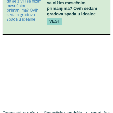
sa nižim mesečnim
primanjima? Ovih sedam
gradova spada u idealne
VEST