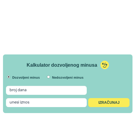
Kalkulator dozvoljenog minusa
Dozvoljeni minus
Nedozvoljeni minus