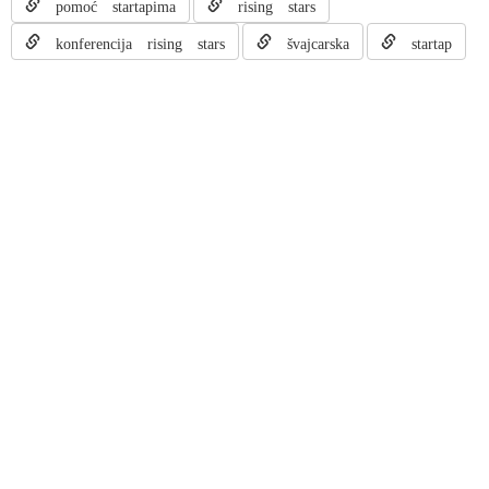
pomoć startapima
rising stars
konferencija rising stars
švajcarska
startap