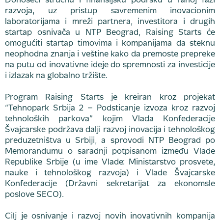
Donoseći stručnu i finansijsku podršku u ranoj fazi
razvoja, uz pristup savremenim inovacionim
laboratorijama i mreži partnera, investitora i drugih
startap osnivača u NTP Beograd, Raising Starts će
omogućiti startap timovima i kompanijama da steknu
neophodna znanja i veštine kako da premoste prepreke
na putu od inovativne ideje do spremnosti za investicije
i izlazak na globalno tržište.
Program Raising Starts je kreiran kroz projekat
“Tehnopark Srbija 2 – Podsticanje izvoza kroz razvoj
tehnoloških parkova” kojim Vlada Konfederacije
Švajcarske podržava dalji razvoj inovacija i tehnološkog
preduzetništva u Srbiji, a sprovodi NTP Beograd po
Memorandumu o saradnji potpisanom između Vlade
Republike Srbije (u ime Vlade: Ministarstvo prosvete,
nauke i tehnološkog razvoja) i Vlade Švajcarske
Konfederacije (Državni sekretarijat za ekonomsle
poslove SECO).
Cilj je osnivanje i razvoj novih inovativnih kompanija