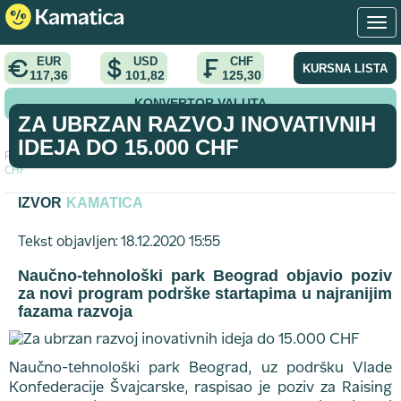
EUR
USD
CHF
KURSNA LISTA
117,36
101,82
125,30
KONVERTOR VALUTA
ZA UBRZAN RAZVOJ INOVATIVNIH
IDEJA DO 15.000 CHF
Početna
>
vest
>
Za ubrzan razvoj inovativnih ideja do 15.000
CHF
IZVOR
KAMATICA
Tekst objavljen: 18.12.2020 15:55
Naučno-tehnološki park Beograd objavio poziv
za novi program podrške startapima u najranijim
fazama razvoja
Naučno-tehnološki park Beograd, uz podršku Vlade
Konfederacije Švajcarske, raspisao je poziv za Raising