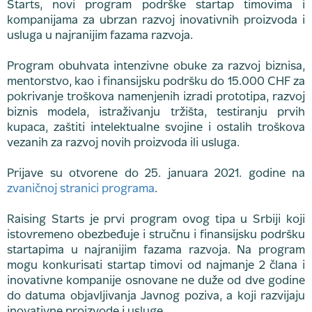
Starts, novi program podrške startap timovima i
kompanijama za ubrzan razvoj inovativnih proizvoda i
usluga u najranijim fazama razvoja.
Program obuhvata intenzivne obuke za razvoj biznisa,
mentorstvo, kao i finansijsku podršku do 15.000 CHF za
pokrivanje troškova namenjenih izradi prototipa, razvoj
biznis modela, istraživanju tržišta, testiranju prvih
kupaca, zaštiti intelektualne svojine i ostalih troškova
vezanih za razvoj novih proizvoda ili usluga.
Prijave su otvorene do 25. januara 2021. godine na
zvaničnoj stranici programa
.
Raising Starts je prvi program ovog tipa u Srbiji koji
istovremeno obezbeđuje i stručnu i finansijsku podršku
startapima u najranijim fazama razvoja. Na program
mogu konkurisati startap timovi od najmanje 2 člana i
inovativne kompanije osnovane ne duže od dve godine
do datuma objavljivanja Javnog poziva, a koji razvijaju