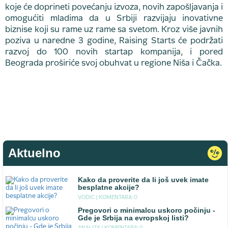
koje će doprineti povećanju izvoza, novih zapošljavanja i
omogućiti mladima da u Srbiji razvijaju inovativne
biznise koji su rame uz rame sa svetom. Kroz više javnih
poziva u naredne 3 godine, Raising Starts će podržati
razvoj do 100 novih startap kompanija, i pored
Beograda proširiće svoj obuhvat u regione Niša i Čačka.
Aktuelno
Kako da proverite da li još uvek imate
besplatne akcije?
VODIC |
KOMENTARA: 0
Pregovori o minimalcu uskoro počinju -
Gde je Srbija na evropskoj listi?