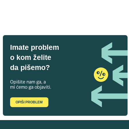
Imate problem
o kom želite
da pišemo?
Opišite nam ga, a
mi ćemo ga objaviti.
OPIŠI PROBLEM