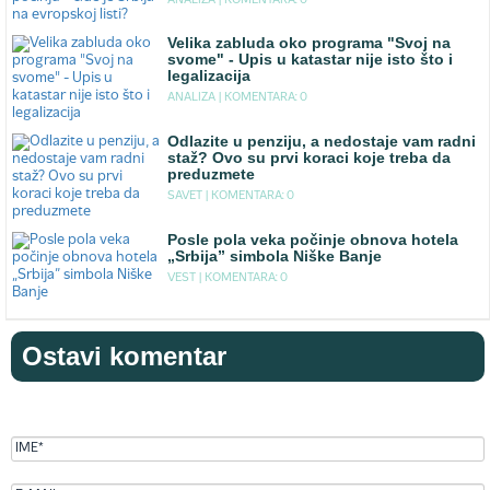
ANALIZA |
KOMENTARA: 0
Velika zabluda oko programa "Svoj na
svome" - Upis u katastar nije isto što i
legalizacija
ANALIZA |
KOMENTARA: 0
Odlazite u penziju, a nedostaje vam radni
staž? Ovo su prvi koraci koje treba da
preduzmete
SAVET |
KOMENTARA: 0
Posle pola veka počinje obnova hotela
„Srbija” simbola Niške Banje
VEST |
KOMENTARA: 0
Ostavi komentar