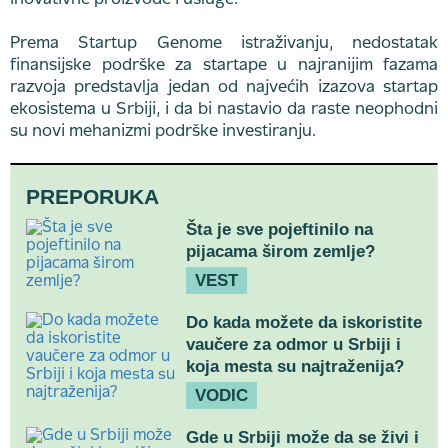
inovativne proizvode i usluge.
Prema Startup Genome istraživanju, nedostatak
finansijske podrške za startape u najranijim fazama
razvoja predstavlja jedan od najvećih izazova startap
ekosistema u Srbiji, i da bi nastavio da raste neophodni
su novi mehanizmi podrške investiranju.
PREPORUKA
Šta je sve pojeftinilo na
pijacama širom zemlje?
VEST
Do kada možete da iskoristite
vaučere za odmor u Srbiji i
koja mesta su najtraženija?
VODIC
Gde u Srbiji može da se živi i