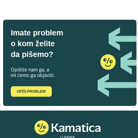
Imate problem
o kom želite
da pišemo?
Opišite nam ga, a
mi ćemo ga objaviti.
OPIŠI PROBLEM
O NAMA