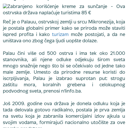
Reč je o Palauu, ostrvskoj zemlji u srcu Mikronezija, koja
je postala globalni primer kako se priroda može staviti
ispred profita i kako
turizam
može postojati, a da ne
uništava ono zbog čega ljudi uopšte dolaze.
Palau čini više od 500 ostrva i ima tek oko 21.000
stanovnika, ali njene odluke odjekuju širom sveta
mnogo snažnije nego što bi se očekivalo od jedne tako
male zemlje. Umesto da prirodne resurse koristi do
iscrpljivanja, Palau je izabrao suprotan put: strogu
zaštitu mora, koralnih grebena i celokupnog
podvodnog sveta, prenosi n1info.ba.
Još 2009. godine ova država je donela odluku koja je
tada delovala gotovo radikalno, postala je prva zemlja
na svetu koja je zabranila komercijalni izlov ajkula u
svojim vodama, formirajući nacionalno utočište za ove