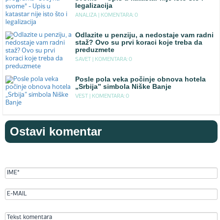
legalizacija
ANALIZA |
KOMENTARA: 0
Odlazite u penziju, a nedostaje vam radni
staž? Ovo su prvi koraci koje treba da
preduzmete
SAVET |
KOMENTARA: 0
Posle pola veka počinje obnova hotela
„Srbija” simbola Niške Banje
VEST |
KOMENTARA: 0
Ostavi komentar