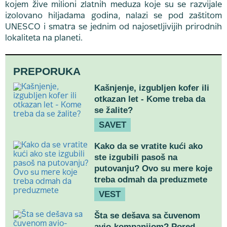
kojem žive milioni zlatnih meduza koje su se razvijale
izolovano hiljadama godina, nalazi se pod zaštitom
UNESCO i smatra se jednim od najosetljivijih prirodnih
lokaliteta na planeti.
PREPORUKA
Kašnjenje, izgubljen kofer ili
otkazan let - Kome treba da
se žalite?
SAVET
Kako da se vratite kući ako
ste izgubili pasoš na
putovanju? Ovo su mere koje
treba odmah da preduzmete
VEST
Šta se dešava sa čuvenom
avio-kompanijom? Pored