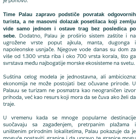
je ponovo.
Time Palau zapravo podstiče povratak odgovornih
turista, a ne masovni dolazak posetilaca koji zemlju
vide samo jednom i ostave trag bez posledica po
sebe.
Dodatno, Palau je proširio sistem zaštite i na
ugrožene vrste poput ajkula, manta, dugonga i
napoleonske usnjače. Njegove vode danas su dom za
više od 1.300 vrsta riba i oko 700 vrsta korala, što ga
svrstava među najbogatije morske ekosisteme na svetu.
Suština celog modela je jednostavna, ali ambiciozna:
ekonomija ne može postojati bez očuvane prirode. U
Palauu se turizam ne posmatra kao neograničen izvor
prihoda, već kao resurs koji mora da se čuva ako želi da
traje.
U vremenu kada se mnoge popularne destinacije
suočavaju sa zagađenjem, pretrpanim plažama i
uništenim prirodnim lokalitetima, Palau pokazuje da je
moguće postaviti granice i da upravo te granice mogu