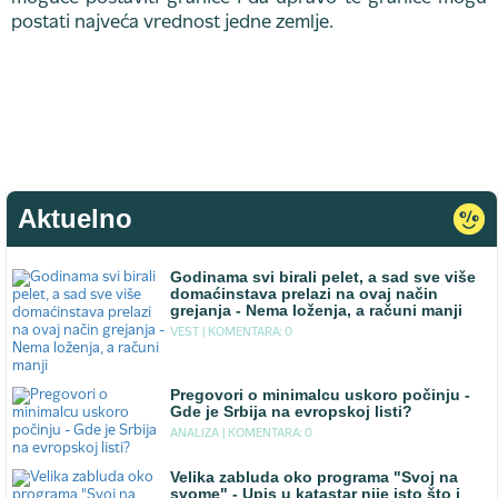
postati najveća vrednost jedne zemlje.
Aktuelno
Godinama svi birali pelet, a sad sve više
domaćinstava prelazi na ovaj način
grejanja - Nema loženja, a računi manji
VEST |
KOMENTARA: 0
Pregovori o minimalcu uskoro počinju -
Gde je Srbija na evropskoj listi?
ANALIZA |
KOMENTARA: 0
Velika zabluda oko programa "Svoj na
svome" - Upis u katastar nije isto što i