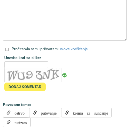
Pročitao/la sam i prihvatam
uslove korišćenja
Unesite kod sa slike:
Povezane teme:
ostrvo
putovanje
krema za sunčanje
turizam