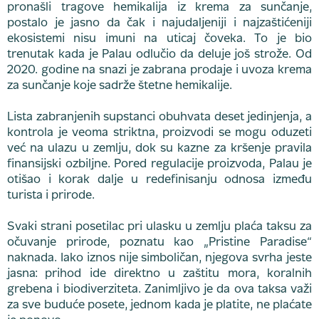
pronašli tragove hemikalija iz krema za sunčanje,
postalo je jasno da čak i najudaljeniji i najzaštićeniji
ekosistemi nisu imuni na uticaj čoveka. To je bio
trenutak kada je Palau odlučio da deluje još strože. Od
2020. godine na snazi je zabrana prodaje i uvoza krema
za sunčanje koje sadrže štetne hemikalije.
Lista zabranjenih supstanci obuhvata deset jedinjenja, a
kontrola je veoma striktna, proizvodi se mogu oduzeti
već na ulazu u zemlju, dok su kazne za kršenje pravila
finansijski ozbiljne. Pored regulacije proizvoda, Palau je
otišao i korak dalje u redefinisanju odnosa između
turista i prirode.
Svaki strani posetilac pri ulasku u zemlju plaća taksu za
očuvanje prirode, poznatu kao „Pristine Paradise“
naknada. Iako iznos nije simboličan, njegova svrha jeste
jasna: prihod ide direktno u zaštitu mora, koralnih
grebena i biodiverziteta. Zanimljivo je da ova taksa važi
za sve buduće posete, jednom kada je platite, ne plaćate