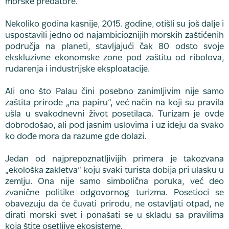
morske predatore.
Nekoliko godina kasnije, 2015. godine, otišli su još dalje i
uspostavili jedno od najambicioznijih morskih zaštićenih
područja na planeti, stavljajući čak 80 odsto svoje
ekskluzivne ekonomske zone pod zaštitu od ribolova,
rudarenja i industrijske eksploatacije.
Ali ono što Palau čini posebno zanimljivim nije samo
zaštita prirode „na papiru“, već način na koji su pravila
ušla u svakodnevni život posetilaca. Turizam je ovde
dobrodošao, ali pod jasnim uslovima i uz ideju da svako
ko dođe mora da razume gde dolazi.
Jedan od najprepoznatljivijih primera je takozvana
„ekološka zakletva“ koju svaki turista dobija pri ulasku u
zemlju. Ona nije samo simbolična poruka, već deo
zvanične politike odgovornog turizma. Posetioci se
obavezuju da će čuvati prirodu, ne ostavljati otpad, ne
dirati morski svet i ponašati se u skladu sa pravilima
koja štite osetljive ekosisteme.