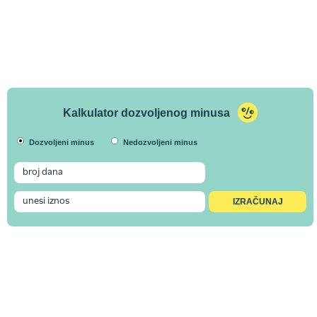
Kalkulator dozvoljenog minusa
Dozvoljeni minus
Nedozvoljeni minus