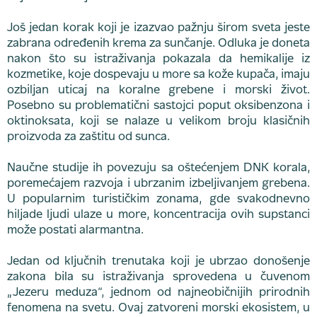
Još jedan korak koji je izazvao pažnju širom sveta jeste
zabrana određenih krema za sunčanje. Odluka je doneta
nakon što su istraživanja pokazala da hemikalije iz
kozmetike, koje dospevaju u more sa kože kupača, imaju
ozbiljan uticaj na koralne grebene i morski život.
Posebno su problematični sastojci poput oksibenzona i
oktinoksata, koji se nalaze u velikom broju klasičnih
proizvoda za zaštitu od sunca.
Naučne studije ih povezuju sa oštećenjem DNK korala,
poremećajem razvoja i ubrzanim izbeljivanjem grebena.
U popularnim turističkim zonama, gde svakodnevno
hiljade ljudi ulaze u more, koncentracija ovih supstanci
može postati alarmantna.
Jedan od ključnih trenutaka koji je ubrzao donošenje
zakona bila su istraživanja sprovedena u čuvenom
„Jezeru meduza“, jednom od najneobičnijih prirodnih
fenomena na svetu. Ovaj zatvoreni morski ekosistem, u