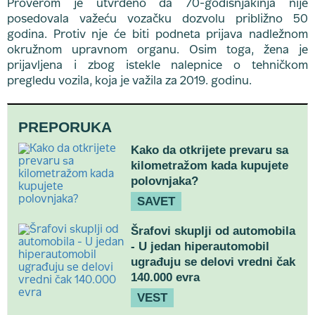
Proverom je utvrđeno da 70-godišnjakinja nije
posedovala važeću vozačku dozvolu približno 50
godina. Protiv nje će biti podneta prijava nadležnom
okružnom upravnom organu. Osim toga, žena je
prijavljena i zbog istekle nalepnice o tehničkom
pregledu vozila, koja je važila za 2019. godinu.
PREPORUKA
Kako da otkrijete prevaru sa
kilometražom kada kupujete
polovnjaka?
SAVET
Šrafovi skuplji od automobila
- U jedan hiperautomobil
ugrađuju se delovi vredni čak
140.000 evra
VEST