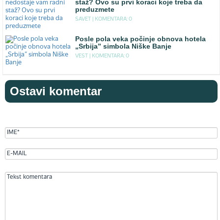
staž? Ovo su prvi koraci koje treba da
preduzmete
SAVET |
KOMENTARA: 0
Posle pola veka počinje obnova hotela
„Srbija” simbola Niške Banje
VEST |
KOMENTARA: 0
Ostavi komentar