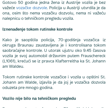
Gotovo 50 godina jedna žena iz Austrije vozila je bez
važeće
vozačke dozvole
. Policija u Austriji utvrdila je da
ona, osim što nema vozačku dozvolu, nema ni važeću
nalepnicu o tehničkom pregledu vozila.
Iznenađenje tokom rutinske kontrole
Kako je saopštila policija, 70-godišnja vozačica iz
okruga Braunau zaustavljena je i kontrolisana tokom
saobraćajne kontrole. U utorak ujutru oko 9.45 časova
vozila je svoj automobil državnim putem Frauschereck
(L1061), krećući se iz pravca Klafterreitha ka St. Johann
am Waldeu.
Tokom rutinske kontrole vozačice i vozila u opštini St.
Johann am Walde, izjavila je da joj je vozačka dozvola
oduzeta pre mnogo godina.
Vozilo nije bilo na tehničkom pregledu