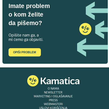
Imate problem
o kom želite
da pišemo?
Opišite nam ga, a
mi ćemo ga objaviti.
OPIŠI PROBLEM
O NAMA
NEWSLETTER
MARKETING I OGLAŠAVANJE
PRESS
WEBMASTERI
USLOVI KORIŠĆENJA