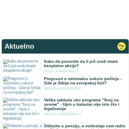
Aktuelno
Kako da proverite da li još uvek imate
besplatne akcije?
VODIC |
KOMENTARA: 0
Pregovori o minimalcu uskoro počinju -
Gde je Srbija na evropskoj listi?
ANALIZA |
KOMENTARA: 0
Velika zabluda oko programa "Svoj na
svome" - Upis u katastar nije isto što i
legalizacija
ANALIZA |
KOMENTARA: 0
Odlazite u penziju, a nedostaje vam radni