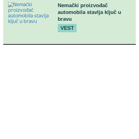
Nemački proizvođač
automobila stavlja ključ u
bravu
VEST