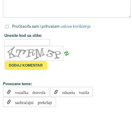
Pročitao/la sam i prihvatam
uslove korišćenja
Unesite kod sa slike:
Povezane teme:
vozačka dozvola
oduzeta vozila
saobraćajni prekršaji