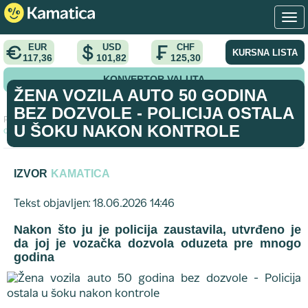
EUR
USD
CHF
KURSNA LISTA
117,36
101,82
125,30
KONVERTOR VALUTA
ŽENA VOZILA AUTO 50 GODINA
BEZ DOZVOLE - POLICIJA OSTALA
Početna
>
vest
>
Žena vozila auto 50 godina bez dozvole - Policija
U ŠOKU NAKON KONTROLE
ostala u šoku nakon kontrole
IZVOR
KAMATICA
Tekst objavljen: 18.06.2026 14:46
Nakon što ju je policija zaustavila, utvrđeno je
da joj je vozačka dozvola oduzeta pre mnogo
godina