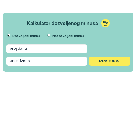
Kalkulator dozvoljenog minusa
Dozvoljeni minus
Nedozvoljeni minus