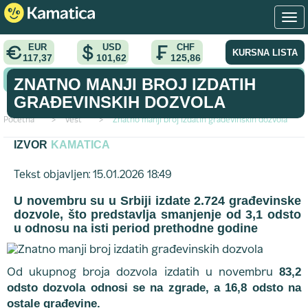
EUR
USD
CHF
KURSNA LISTA
117,37
101,62
125,86
KONVERTOR VALUTA
ZNATNO MANJI BROJ IZDATIH
GRAĐEVINSKIH DOZVOLA
Početna
>
vest
>
Znatno manji broj izdatih građevinskih dozvola
IZVOR
KAMATICA
Tekst objavljen: 15.01.2026 18:49
U novembru su u Srbiji izdate 2.724 građevinske
dozvole, što predstavlja smanjenje od 3,1 odsto
u odnosu na isti period prethodne godine
83,2
Od ukupnog broja dozvola izdatih u novembru
odsto dozvola odnosi se na zgrade, a 16,8 odsto na
ostale građevine.