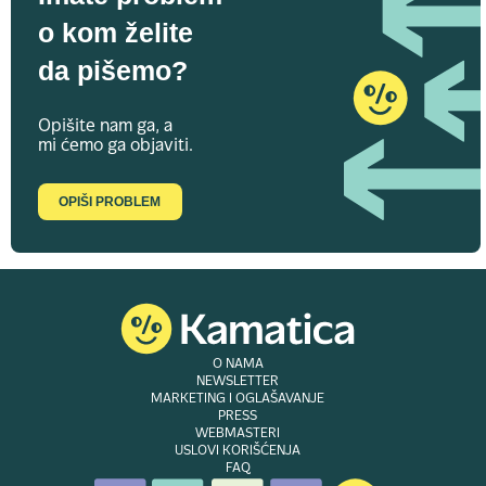
o kom želite
da pišemo?
Opišite nam ga, a
mi ćemo ga objaviti.
OPIŠI PROBLEM
O NAMA
NEWSLETTER
MARKETING I OGLAŠAVANJE
PRESS
WEBMASTERI
USLOVI KORIŠĆENJA
FAQ