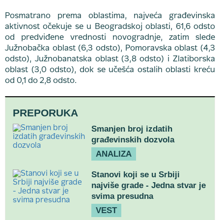
Posmatrano prema oblastima, najveća građevinska
aktivnost očekuje se u Beogradskoj oblasti, 61,6 odsto
od predviđene vrednosti novogradnje, zatim slede
Južnobačka oblast (6,3 odsto), Pomoravska oblast (4,3
odsto), Južnobanatska oblast (3,8 odsto) i Zlatiborska
oblast (3,0 odsto), dok se učešća ostalih oblasti kreću
od 0,1 do 2,8 odsto.
PREPORUKA
Smanjen broj izdatih
građevinskih dozvola
ANALIZA
Stanovi koji se u Srbiji
najviše grade - Jedna stvar je
svima presudna
VEST