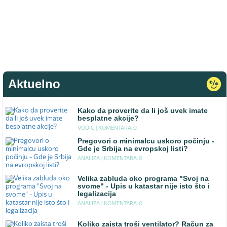
Aktuelno
Kako da proverite da li još uvek imate
besplatne akcije?
VODIC |
KOMENTARA: 0
Pregovori o minimalcu uskoro počinju -
Gde je Srbija na evropskoj listi?
ANALIZA |
KOMENTARA: 0
Velika zabluda oko programa "Svoj na
svome" - Upis u katastar nije isto što i
legalizacija
ANALIZA |
KOMENTARA: 0
Koliko zaista troši ventilator? Račun za