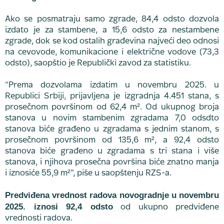
Ako se posmatraju samo zgrade, 84,4 odsto dozvola
izdato je za stambene, a 15,6 odsto za nestambene
zgrade, dok se kod ostalih građevina najveći deo odnosi
na cevovode, komunikacione i električne vodove (73,3
odsto), saopštio je Republički zavod za statistiku.
“Prema dozvolama izdatim u novembru 2025. u
Republici Srbiji, prijavljena je izgradnja 4.451 stana, s
prosečnom površinom od 62,4 m². Od ukupnog broja
stanova u novim stambenim zgradama 7,0 odsdto
stanova biće građeno u zgradama s jednim stanom, s
prosečnom površinom od 135,6 m², a 92,4 odsto
stanova biće građeno u zgradama s tri stana i više
stanova, i njihova prosečna površina biće znatno manja
i iznosiće 55,9 m²”, piše u saopštenju RZS-a.
Predviđena vrednost radova novogradnje u novembru
2025. iznosi 92,4 odsto
od ukupno predviđene
vrednosti radova.