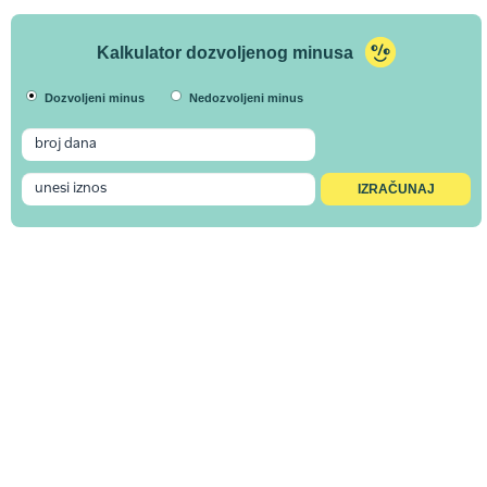
Kalkulator dozvoljenog minusa
Dozvoljeni minus
Nedozvoljeni minus