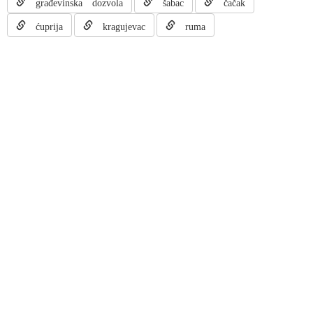
građevinska dozvola
šabac
čačak
ćuprija
kragujevac
ruma