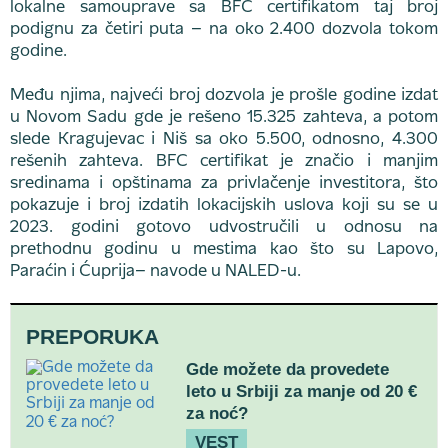
lokalne samouprave sa BFC certifikatom taj broj
podignu za četiri puta – na oko 2.400 dozvola tokom
godine.
Među njima, najveći broj dozvola je prošle godine izdat
u Novom Sadu gde je rešeno 15.325 zahteva, a potom
slede Kragujevac i Niš sa oko 5.500, odnosno, 4.300
rešenih zahteva. BFC certifikat je značio i manjim
sredinama i opštinama za privlačenje investitora, što
pokazuje i broj izdatih lokacijskih uslova koji su se u
2023. godini gotovo udvostručili u odnosu na
prethodnu godinu u mestima kao što su Lapovo,
Paraćin i Ćuprija– navode u NALED-u.
PREPORUKA
Gde možete da provedete
leto u Srbiji za manje od 20 €
za noć?
VEST