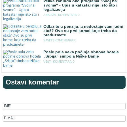
Velika zabluda oko programa "Svoj na
svome" - Upis u katastar nije isto što i
legalizacija
ANALIZA |
KOMENTARA: 0
Odlazite u penziju, a nedostaje vam radni
staž? Ovo su prvi koraci koje treba da
preduzmete
SAVET |
KOMENTARA: 0
Posle pola veka počinje obnova hotela
„Srbija” simbola Niške Banje
VEST |
KOMENTARA: 0
Ostavi komentar