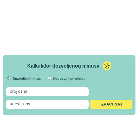
Kalkulator dozvoljenog minusa
Dozvoljeni minus
Nedozvoljeni minus