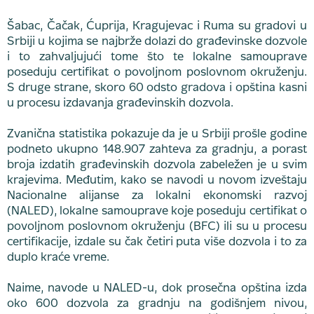
Šabac, Čačak, Ćuprija, Kragujevac i Ruma su gradovi u
Srbiji u kojima se najbrže dolazi do građevinske dozvole
i to zahvaljujući tome što te lokalne samouprave
poseduju certifikat o povoljnom poslovnom okruženju.
S druge strane, skoro 60 odsto gradova i opština kasni
u procesu izdavanja građevinskih dozvola.
Zvanična statistika pokazuje da je u Srbiji prošle godine
podneto ukupno 148.907 zahteva za gradnju, a porast
broja izdatih građevinskih dozvola zabeležen je u svim
krajevima. Međutim, kako se navodi u novom izveštaju
Nacionalne alijanse za lokalni ekonomski razvoj
(NALED), lokalne samouprave koje poseduju certifikat o
povoljnom poslovnom okruženju (BFC) ili su u procesu
certifikacije, izdale su čak četiri puta više dozvola i to za
duplo kraće vreme.
Naime, navode u NALED-u, dok prosečna opština izda
oko 600 dozvola za gradnju na godišnjem nivou,