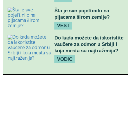
Šta je sve pojeftinilo na
pijacama širom zemlje?
VEST
Do kada možete da iskoristite
vaučere za odmor u Srbiji i
koja mesta su najtraženija?
VODIC