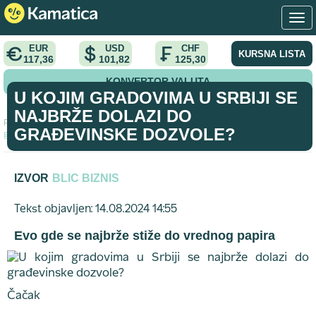
EUR
USD
CHF
KURSNA LISTA
117,36
101,82
125,30
KONVERTOR VALUTA
U KOJIM GRADOVIMA U SRBIJI SE
NAJBRŽE DOLAZI DO
Početna
>
vodic
>
U kojim gradovima u Srbiji se najbrže dolazi do
GRAĐEVINSKE DOZVOLE?
građevinske dozvole?
IZVOR
BLIC BIZNIS
Tekst objavljen: 14.08.2024 14:55
Evo gde se najbrže stiže do vrednog papira
Čačak