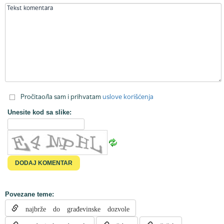
Pročitao/la sam i prihvatam
uslove korišćenja
Unesite kod sa slike:
Povezane teme:
najbrže do građevinske dozvole