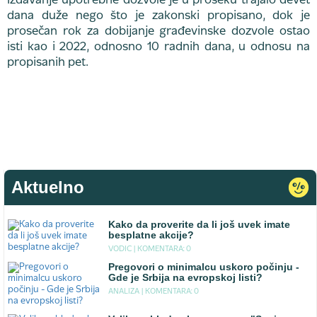
Izdavanje upotrebne dozvole je u proseku trajalo devet
dana duže nego što je zakonski propisano, dok je
prosečan rok za dobijanje građevinske dozvole ostao
isti kao i 2022, odnosno 10 radnih dana, u odnosu na
propisanih pet.
Aktuelno
Kako da proverite da li još uvek imate
besplatne akcije?
VODIC |
KOMENTARA: 0
Pregovori o minimalcu uskoro počinju -
Gde je Srbija na evropskoj listi?
ANALIZA |
KOMENTARA: 0