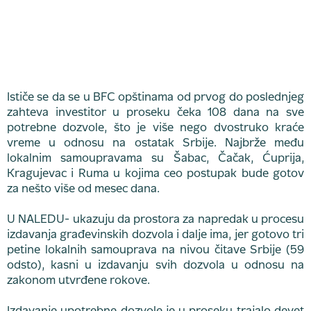
Ističe se da se u BFC opštinama od prvog do poslednjeg
zahteva investitor u proseku čeka 108 dana na sve
potrebne dozvole, što je više nego dvostruko kraće
vreme u odnosu na ostatak Srbije. Najbrže među
lokalnim samoupravama su Šabac, Čačak, Ćuprija,
Kragujevac i Ruma u kojima ceo postupak bude gotov
za nešto više od mesec dana.
U NALEDU- ukazuju da prostora za napredak u procesu
izdavanja građevinskih dozvola i dalje ima, jer gotovo tri
petine lokalnih samouprava na nivou čitave Srbije (59
odsto), kasni u izdavanju svih dozvola u odnosu na
zakonom utvrđene rokove.