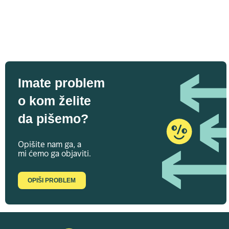
Imate problem
o kom želite
da pišemo?
Opišite nam ga, a
mi ćemo ga objaviti.
OPIŠI PROBLEM