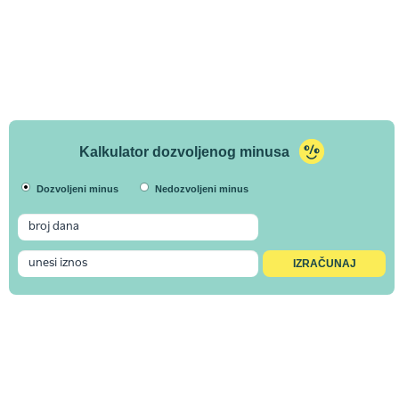
Kalkulator dozvoljenog minusa
Dozvoljeni minus
Nedozvoljeni minus