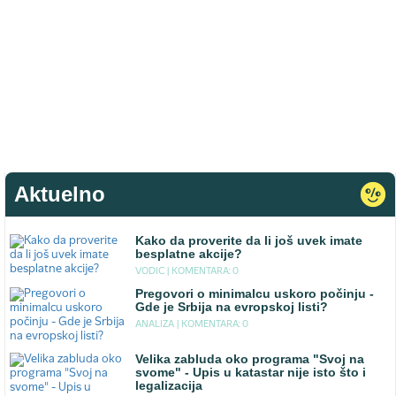
Aktuelno
Kako da proverite da li još uvek imate
besplatne akcije?
VODIC |
KOMENTARA: 0
Pregovori o minimalcu uskoro počinju -
Gde je Srbija na evropskoj listi?
ANALIZA |
KOMENTARA: 0
Velika zabluda oko programa "Svoj na
svome" - Upis u katastar nije isto što i
legalizacija