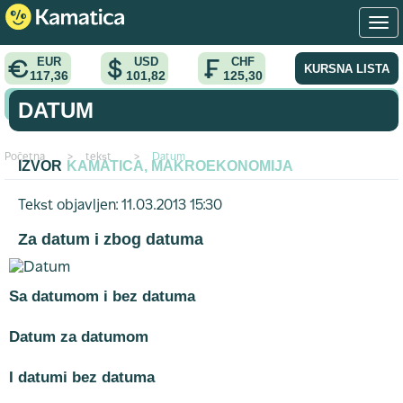
EUR
USD
CHF
KURSNA LISTA
117,36
101,82
125,30
KONVERTOR VALUTA
DATUM
Početna
>
tekst
>
Datum
IZVOR
KAMATICA, MAKROEKONOMIJA
Tekst objavljen: 11.03.2013 15:30
Za datum i zbog datuma
Sa datumom i bez datuma
Datum za datumom
I datumi bez datuma