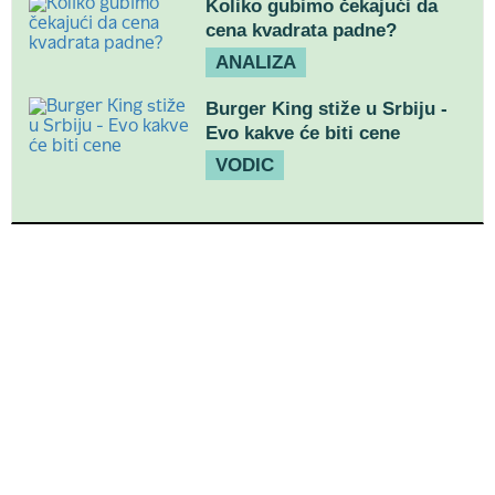
Koliko gubimo čekajući da
cena kvadrata padne?
ANALIZA
Burger King stiže u Srbiju -
Evo kakve će biti cene
VODIC