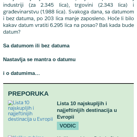
industriji (za 2.345 lica), trgovini (2.343 lica) i
građevinarstvu (1.988 lica). Svakoga dana, sa datumom
i bez datuma, po 203 lica manje zaposleno. Hoće li bilo
kakav datum vratiti 6.295 lica na posao? Baš kada bude
datum?
Sa datumom ili bez datuma
Nastavlja se mantra o datumu
i o datumima…
PREPORUKA
Lista 10 najskupljih i
najjeftinijih destinacija u
Evropii
VODIC