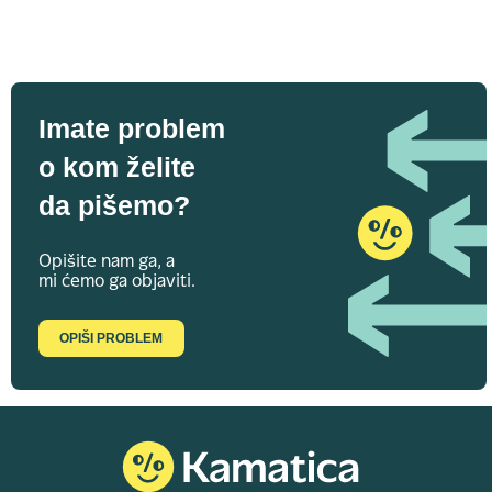
Imate problem
o kom želite
da pišemo?
Opišite nam ga, a
mi ćemo ga objaviti.
OPIŠI PROBLEM