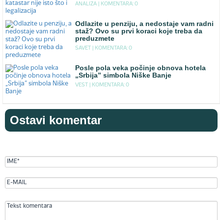
ANALIZA |
KOMENTARA: 0
Odlazite u penziju, a nedostaje vam radni
staž? Ovo su prvi koraci koje treba da
preduzmete
SAVET |
KOMENTARA: 0
Posle pola veka počinje obnova hotela
„Srbija” simbola Niške Banje
VEST |
KOMENTARA: 0
Ostavi komentar