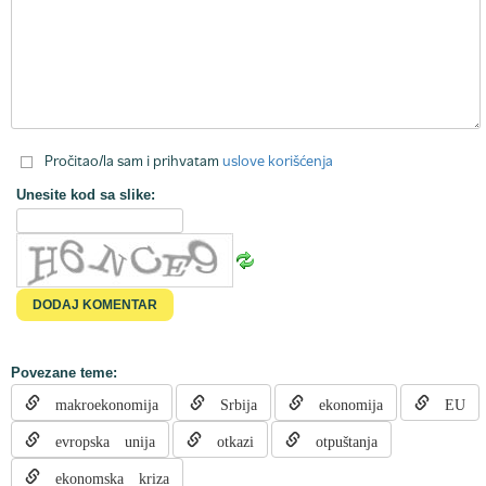
Pročitao/la sam i prihvatam
uslove korišćenja
Unesite kod sa slike:
Povezane teme:
makroekonomija
Srbija
ekonomija
EU
evropska unija
otkazi
otpuštanja
ekonomska kriza