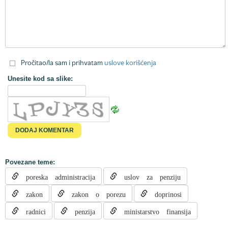
Pročitao/la sam i prihvatam
uslove korišćenja
Unesite kod sa slike:
Povezane teme:
poreska administracija
uslov za penziju
zakon
zakon o porezu
doprinosi
radnici
penzija
ministarstvo finansija