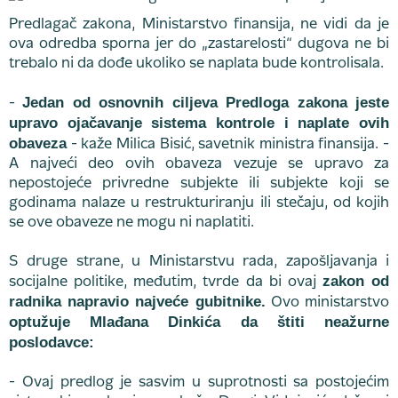
Predlagač zakona, Ministarstvo finansija, ne vidi da je
ova odredba sporna jer do „zastarelosti“ dugova ne bi
trebalo ni da dođe ukoliko se naplata bude kontrolisala.
Jedan od osnovnih ciljeva Predloga zakona jeste
-
upravo ojačavanje sistema kontrole i naplate ovih
obaveza
- kaže Milica Bisić, savetnik ministra finansija. -
A najveći deo ovih obaveza vezuje se upravo za
nepostojeće privredne subjekte ili subjekte koji se
godinama nalaze u restrukturiranju ili stečaju, od kojih
se ove obaveze ne mogu ni naplatiti.
S druge strane, u Ministarstvu rada, zapošljavanja i
zakon od
socijalne politike, međutim, tvrde da bi ovaj
radnika napravio najveće gubitnike.
Ovo ministarstvo
optužuje Mlađana Dinkića da štiti neažurne
poslodavce:
- Ovaj predlog je sasvim u suprotnosti sa postojećim