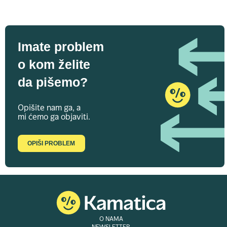
Imate problem
o kom želite
da pišemo?
Opišite nam ga, a
mi ćemo ga objaviti.
OPIŠI PROBLEM
O NAMA