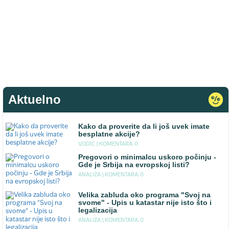
Aktuelno
Kako da proverite da li još uvek imate
besplatne akcije?
VODIC |
KOMENTARA: 0
Pregovori o minimalcu uskoro počinju -
Gde je Srbija na evropskoj listi?
ANALIZA |
KOMENTARA: 0
Velika zabluda oko programa "Svoj na
svome" - Upis u katastar nije isto što i
legalizacija
ANALIZA |
KOMENTARA: 0