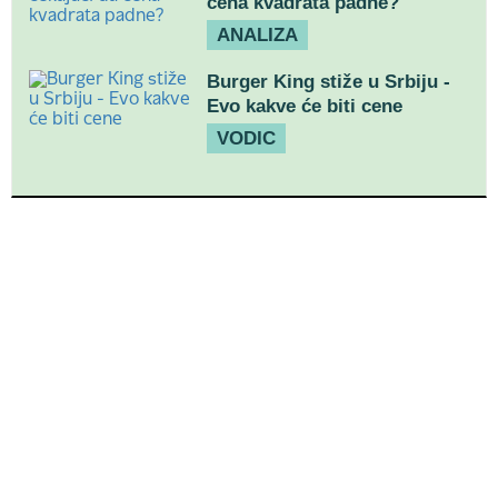
cena kvadrata padne?
ANALIZA
Burger King stiže u Srbiju -
Evo kakve će biti cene
VODIC