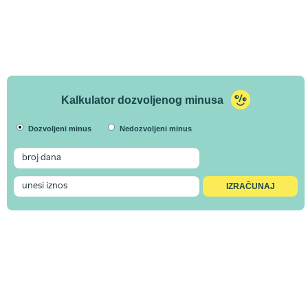
Kalkulator dozvoljenog minusa
Dozvoljeni minus
Nedozvoljeni minus