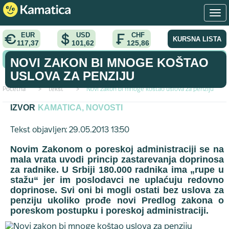
EUR
USD
CHF
KURSNA LISTA
117,37
101,62
125,86
KONVERTOR VALUTA
NOVI ZAKON BI MNOGE KOŠTAO
USLOVA ZA PENZIJU
Početna
>
tekst
>
Novi zakon bi mnoge koštao uslova za penziju
IZVOR
KAMATICA, NOVOSTI
Tekst objavljen: 29.05.2013 13:50
Novim Zakonom o poreskoj administraciji se na
mala vrata uvodi princip zastarevanja doprinosa
za radnike. U Srbiji 180.000 radnika ima „rupe u
stažu“ jer im poslodavci ne uplaćuju redovno
doprinose. Svi oni bi mogli ostati bez uslova za
penziju ukoliko prođe novi Predlog zakona o
poreskom postupku i poreskoj administraciji.