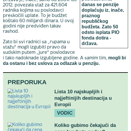
Država je, inače, samo od 2004. do
danas se penzije
2012. povezala staž za 421.604
doplaćuju iz, inače,
radnika kojima su poslodavci
praznog
preskočili uplate. To je budžet
republičkog
koštalo 60 milijardi dinara. U ovoj
godini nije predviđen takav
budžeta. Zato 50
rashod.
odsto isplata PIO
fonda dotira -
Zato bi svi radnici sa „rupama u
država.
stažu“ mogli izgubiti pravo da
sudskim putem „jure“ poslodavce
mogli bi
i tako nadoknade izgubljene godine. A samim tim,
da ostanu i bez uslova za odlazak u penziju.
PREPORUKA
Lista 10 najskupljih i
najjeftinijih destinacija u
Evropii
VODIC
Koliko gubimo čekajući da