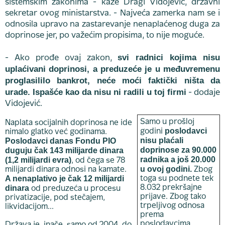
sistemskim zakonima - kaže Dragi Vidojević, državni
sekretar ovog ministarstva. - Najveća zamerka nam se i
odnosila upravo na zastarevanje nenaplaćenog duga za
doprinose jer, po važećim propisima, to nije moguće.
svi radnici kojima nisu
- Ako prođe ovaj zakon,
uplaćivani doprinosi, a preduzeće je u međuvremenu
proglasililo bankrot, neće moći faktički ništa da
urade. Ispašće kao da nisu ni radili u toj firmi
- dodaje
Vidojević.
Samo u prošloj
Naplata socijalnih doprinosa ne ide
poslodavci
godini
nimalo glatko već godinama.
nisu plaćali
Poslodavci danas Fondu PIO
doprinose za 90.000
duguju čak 143 milijarde dinara
radnika a još 20.000
(1,2 milijardi evra)
, od čega se 78
u ovoj godini.
milijardi dinara odnosi na kamate.
Zbog
A nenaplativo je čak 12 milijardi
toga su podnete tek
dinara
8.032 prekršajne
od preduzeća u procesu
prijave. Zbog tako
privatizacije, pod stečajem,
trpeljivog odnosa
likvidacijom...
prema
poslodavcima,