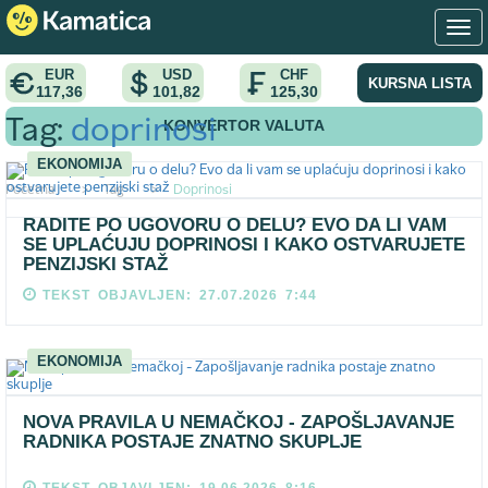
EUR
USD
CHF
KURSNA LISTA
117,36
101,82
125,30
KONVERTOR VALUTA
Tag:
doprinosi
EKONOMIJA
Pocetna
>
Tag
>
Doprinosi
RADITE PO UGOVORU O DELU? EVO DA LI VAM
SE UPLAĆUJU DOPRINOSI I KAKO OSTVARUJETE
PENZIJSKI STAŽ
TEKST OBJAVLJEN: 27.07.2026 7:44
EKONOMIJA
NOVA PRAVILA U NEMAČKOJ - ZAPOŠLJAVANJE
RADNIKA POSTAJE ZNATNO SKUPLJE