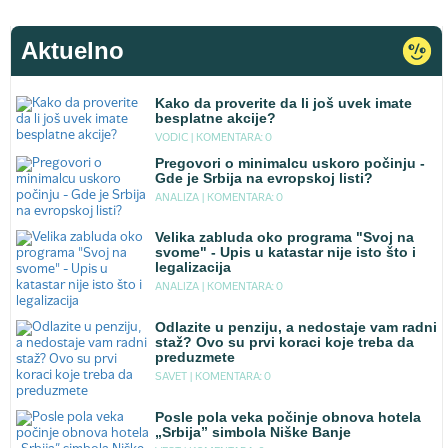
Aktuelno
Kako da proverite da li još uvek imate
besplatne akcije?
VODIC |
KOMENTARA: 0
Pregovori o minimalcu uskoro počinju -
Gde je Srbija na evropskoj listi?
ANALIZA |
KOMENTARA: 0
Velika zabluda oko programa "Svoj na
svome" - Upis u katastar nije isto što i
legalizacija
ANALIZA |
KOMENTARA: 0
Odlazite u penziju, a nedostaje vam radni
staž? Ovo su prvi koraci koje treba da
preduzmete
SAVET |
KOMENTARA: 0
Posle pola veka počinje obnova hotela
„Srbija” simbola Niške Banje