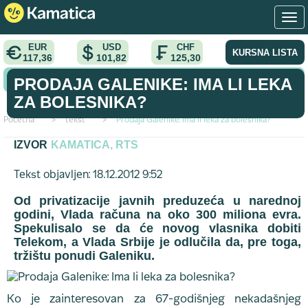
EUR
USD
CHF
KURSNA LISTA
117,36
101,82
125,30
KONVERTOR VALUTA
PRODAJA GALENIKE: IMA LI LEKA
ZA BOLESNIKA?
Početna
>
tekst
>
Prodaja Galenike: Ima li leka za bolesnika?
IZVOR
KAMATICA, RTS
Tekst objavljen: 18.12.2012 9:52
Od privatizacije javnih preduzeća u narednoj
godini, Vlada računa na oko 300 miliona evra.
Spekulisalo se da će novog vlasnika dobiti
Telekom, a Vlada Srbije je odlučila da, pre toga,
tržištu ponudi Galeniku.
Ko je zainteresovan za 67-godišnjeg nekadašnjeg