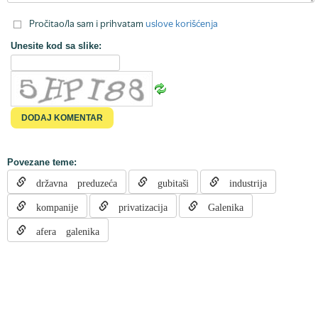
Pročitao/la sam i prihvatam
uslove korišćenja
Unesite kod sa slike:
Povezane teme:
državna preduzeća
gubitaši
industrija
kompanije
privatizacija
Galenika
afera galenika