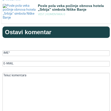
Posle pola veka počinje obnova hotela
„Srbija” simbola Niške Banje
VEST |
KOMENTARA: 0
Ostavi komentar