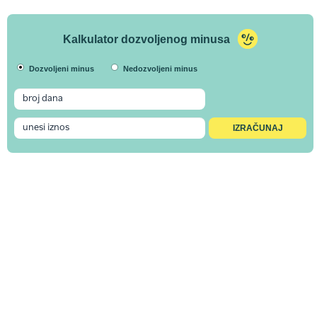
Kalkulator dozvoljenog minusa
Dozvoljeni minus
Nedozvoljeni minus