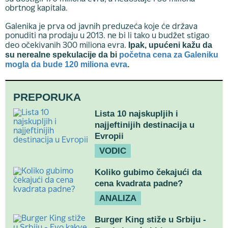
obrtnog kapitala.
Galenika je prva od javnih preduzeća koje će država
ponuditi na prodaju u 2013. ne bi li tako u budžet stigao
Ipak, upućeni kažu da
deo očekivanih 300 miliona evra.
su nerealne spekulacije da bi
početna cena za Galeniku
mogla da bude 120 miliona evra
.
PREPORUKA
Lista 10 najskupljih i
najjeftinijih destinacija u
Evropii
VODIC
Koliko gubimo čekajući da
cena kvadrata padne?
ANALIZA
Burger King stiže u Srbiju -