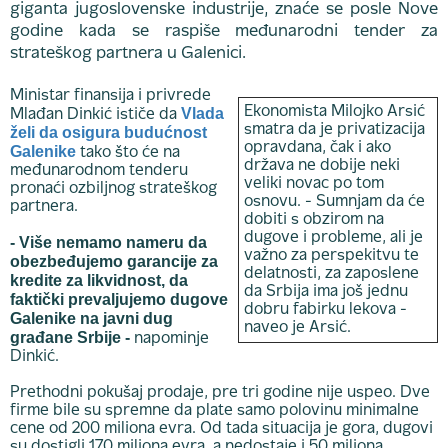
giganta jugoslovenske industrije, znaće se posle Nove
godine kada se raspiše međunarodni tender za
strateškog partnera u Galenici.
Ministar finansija i privrede
Vlada
Ekonomista Milojko Arsić
Mlađan Dinkić ističe da
smatra da je privatizacija
želi da osigura budućnost
opravdana, čak i ako
Galenike
tako što će na
država ne dobije neki
međunarodnom tenderu
veliki novac po tom
pronaći ozbiljnog strateškog
osnovu. - Sumnjam da će
partnera.
dobiti s obzirom na
dugove i probleme, ali je
- Više nemamo nameru da
važno za perspekitvu te
obezbeđujemo garancije za
delatnosti, za zaposlene
kredite za likvidnost, da
da Srbija ima još jednu
faktički prevaljujemo dugove
dobru fabirku lekova -
Galenike na javni dug
naveo je Arsić.
građane Srbije -
napominje
Dinkić.
Prethodni pokušaj prodaje, pre tri godine nije uspeo. Dve
firme bile su spremne da plate samo polovinu minimalne
cene od 200 miliona evra. Od tada situacija je gora, dugovi
su dostigli 170 miliona evra, a nedostaje i 50 miliona