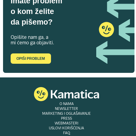
Imate problem
o kom želite
da pišemo?
Opišite nam ga, a
mi ćemo ga objaviti.
OPIŠI PROBLEM
O NAMA
NEWSLETTER
MARKETING I OGLAŠAVANJE
PRESS
WEBMASTERI
USLOVI KORIŠĆENJA
FAQ