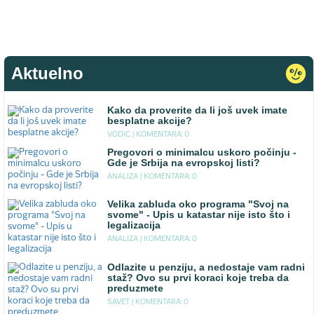
Aktuelno
Kako da proverite da li još uvek imate
besplatne akcije?
VODIC |
KOMENTARA: 0
Pregovori o minimalcu uskoro počinju -
Gde je Srbija na evropskoj listi?
ANALIZA |
KOMENTARA: 0
Velika zabluda oko programa "Svoj na
svome" - Upis u katastar nije isto što i
legalizacija
ANALIZA |
KOMENTARA: 0
Odlazite u penziju, a nedostaje vam radni
staž? Ovo su prvi koraci koje treba da
preduzmete
SAVET |
KOMENTARA: 0