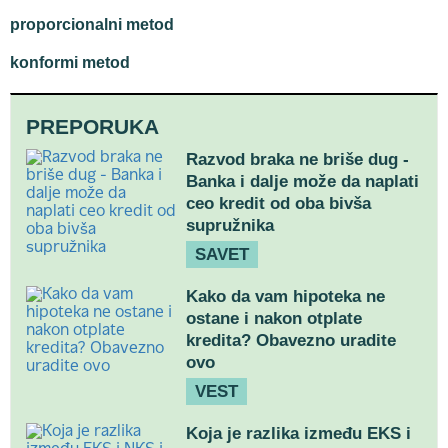
proporcionalni metod
konformi metod
PREPORUKA
Razvod braka ne briše dug -
Banka i dalje može da naplati
ceo kredit od oba bivša
supružnika
SAVET
Kako da vam hipoteka ne
ostane i nakon otplate
kredita? Obavezno uradite
ovo
VEST
Koja je razlika između EKS i