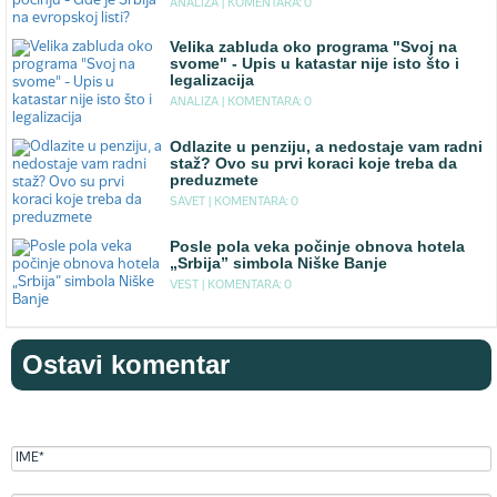
ANALIZA |
KOMENTARA: 0
Velika zabluda oko programa "Svoj na
svome" - Upis u katastar nije isto što i
legalizacija
ANALIZA |
KOMENTARA: 0
Odlazite u penziju, a nedostaje vam radni
staž? Ovo su prvi koraci koje treba da
preduzmete
SAVET |
KOMENTARA: 0
Posle pola veka počinje obnova hotela
„Srbija” simbola Niške Banje
VEST |
KOMENTARA: 0
Ostavi komentar