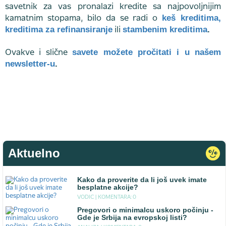
savetnik za vas pronalazi kredite sa najpovoljnijim
keš kreditima,
kamatnim stopama, bilo da se radi o
kreditima za refinansiranje
stambenim kreditima
.
ili
savete možete pročitati i u našem
Ovakve i slične
newsletter-u
.
Aktuelno
Kako da proverite da li još uvek imate
besplatne akcije?
VODIC |
KOMENTARA: 0
Pregovori o minimalcu uskoro počinju -
Gde je Srbija na evropskoj listi?