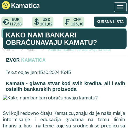
EUR
USD
CHF
KURSNA LISTA
117,36
101,82
125,30
KONVERTOR VALUTA
KAKO NAM BANKARI
OBRAČUNAVAJU KAMATU?
Početna
>
vodic
>
Kako nam bankari obračunavaju kamatu?
IZVOR
KAMATICA
Tekst objavljen: 15.10.2024 16:45
Kamata - glavna stvar kod svih kredita, ali i svih
ostalih bankarskih proizvoda
Svi koji redovno čitaju Kamaticu, znaju da je naša misija
informisanje i edukacija građana na temu ličnih
finansija, kao i na teme koje su srodne ili se prepliću sa