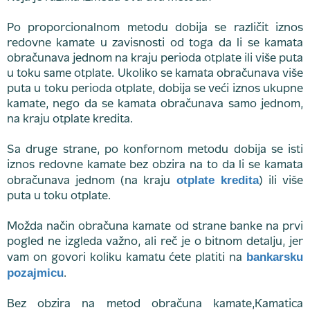
Po proporcionalnom metodu dobija se različit iznos
redovne kamate u zavisnosti od toga da li se kamata
obračunava jednom na kraju perioda otplate ili više puta
u toku same otplate. Ukoliko se kamata obračunava više
puta u toku perioda otplate, dobija se veći iznos ukupne
kamate, nego da se kamata obračunava samo jednom,
na kraju otplate kredita.
Sa druge strane, po konfornom metodu dobija se isti
iznos redovne kamate bez obzira na to da li se kamata
otplate kredita
obračunava jednom (na kraju
) ili više
puta u toku otplate.
Možda način obračuna kamate od strane banke na prvi
pogled ne izgleda važno, ali reč je o bitnom detalju, jer
bankarsku
vam on govori koliku kamatu ćete platiti na
pozajmicu
.
Bez obzira na metod obračuna kamate,Kamatica