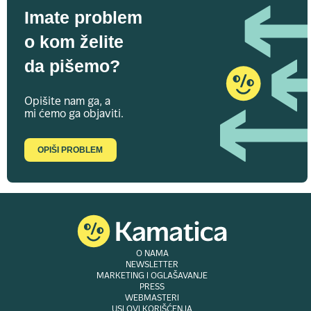
Imate problem
o kom želite
da pišemo?
Opišite nam ga, a
mi ćemo ga objaviti.
OPIŠI PROBLEM
O NAMA
NEWSLETTER
MARKETING I OGLAŠAVANJE
PRESS
WEBMASTERI
USLOVI KORIŠĆENJA