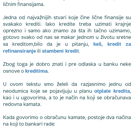
ličnim finansijama.
Jedna od najvažnijih stvari koje čine lične finansije su
svakako krediti. Iako kredite treba uzimati krajnje
oprezno i samo ako znamo za šta ih tačno uzimamo,
gotovo svako od nas se makar jednom u životu sretne
keš, kredit za
sa kreditom,bilo da je u pitanju,
refinansiranje
stambeni kredit
ili
.
Zbog toga je dobro znati i pre odlaska u banku neke
kreditima
osnove o
.
U ovom tekstu smo želeli da razjasnimo jednu od
otplate kredita
neodumica koje se pojavljuju u planu
,
kao i u ugovorima, a to je način na koji se obračunava
redovna kamata.
Kada govorimo o obračunu kamate, postoje dva načina
na koji to bankari rade: