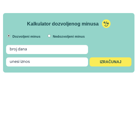
Kalkulator dozvoljenog minusa
Dozvoljeni minus
Nedozvoljeni minus