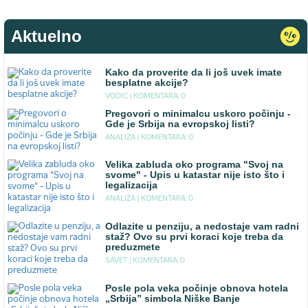
Aktuelno
Kako da proverite da li još uvek imate
besplatne akcije?
VODIC |
KOMENTARA: 0
Pregovori o minimalcu uskoro počinju -
Gde je Srbija na evropskoj listi?
ANALIZA |
KOMENTARA: 0
Velika zabluda oko programa "Svoj na
svome" - Upis u katastar nije isto što i
legalizacija
ANALIZA |
KOMENTARA: 0
Odlazite u penziju, a nedostaje vam radni
staž? Ovo su prvi koraci koje treba da
preduzmete
SAVET |
KOMENTARA: 0
Posle pola veka počinje obnova hotela
„Srbija” simbola Niške Banje