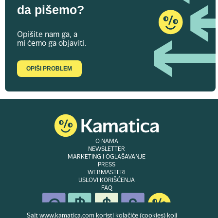
da pišemo?
Opišite nam ga, a
mi ćemo ga objaviti.
OPIŠI PROBLEM
O NAMA
NEWSLETTER
MARKETING I OGLAŠAVANJE
PRESS
WEBMASTERI
USLOVI KORIŠĆENJA
FAQ
Sajt www.kamatica.com koristi kolačiće (cookies) koji