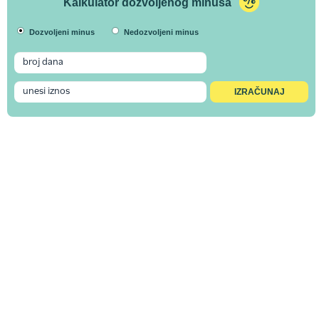
Kalkulator dozvoljenog minusa
Dozvoljeni minus
Nedozvoljeni minus