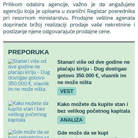
Prilikom odabira agencije, važno je da angažujete
agenciju koja je upisana u zvanični Registar posrednika
pri resornom ministarstvu. Prodajne veštine agenata
doprineće bržoj realizaciji prodaje vaše nekretnine i
postizanje njene odgovarajuće prodajne cene.
PREPORUKA
Stanari više od dve godine ne
plaćaju kiriju - Dug dostigao
gotovo 350.000 €, vlasnik im
ne može ništa
VEST
Kako možete da kupite stan i
bez velikog početnog kapitala
ANALIZA
Gde može da se kupi