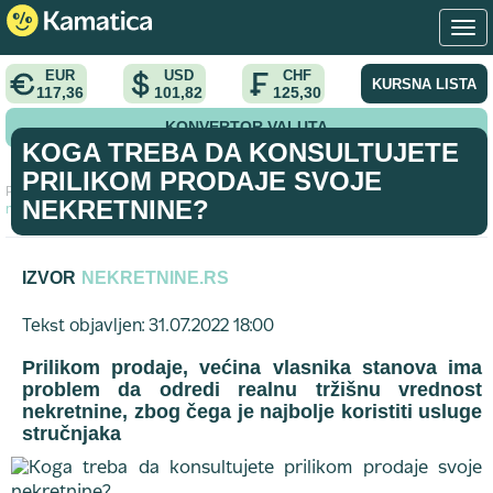
EUR
USD
CHF
KURSNA LISTA
117,36
101,82
125,30
KONVERTOR VALUTA
KOGA TREBA DA KONSULTUJETE
PRILIKOM PRODAJE SVOJE
Početna
>
vodic
>
Koga treba da konsultujete prilikom prodaje svoje
NEKRETNINE?
nekretnine?
IZVOR
NEKRETNINE.RS
Tekst objavljen: 31.07.2022 18:00
Prilikom prodaje, većina vlasnika stanova ima
problem da odredi realnu tržišnu vrednost
nekretnine, zbog čega je najbolje koristiti usluge
stručnjaka