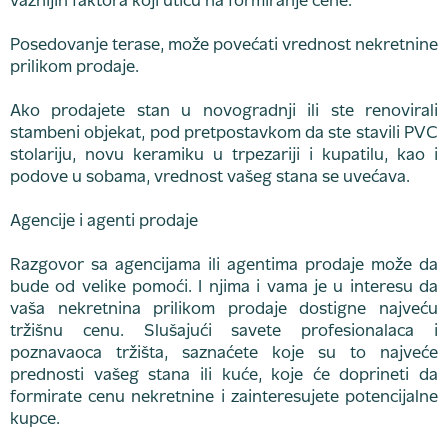
važnijih faktora koji utiču na formiranje cene.
Posedovanje terase, može povećati vrednost nekretnine
prilikom prodaje.
Ako prodajete stan u novogradnji ili ste renovirali
stambeni objekat, pod pretpostavkom da ste stavili PVC
stolariju, novu keramiku u trpezariji i kupatilu, kao i
podove u sobama, vrednost vašeg stana se uvećava.
Agencije i agenti prodaje
Razgovor sa agencijama ili agentima prodaje može da
bude od velike pomoći. I njima i vama je u interesu da
vaša nekretnina prilikom prodaje dostigne najveću
tržišnu cenu. Slušajući savete profesionalaca i
poznavaoca tržišta, saznaćete koje su to najveće
prednosti vašeg stana ili kuće, koje će doprineti da
formirate cenu nekretnine i zainteresujete potencijalne
kupce.