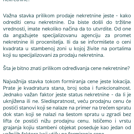
Važna stavka prilikom prodaje nekretnine jeste - kako
odrediti cenu nekretnine. Da biste došli do tržišne
vrednosti, imate nekoliko načina da to utvrdite. Od one
da angažujete specijalizovanu agenciju za promet
nekretnine ili procenitelja. Ili da se informišete o ceni
kvadrata u stambenoj zoni u kojoj živite na portalima
koji su specijalizovani za prodaju nekretnina.
Šta je bitno znati prilikom određivanja cene nekretnine?
Najvažnija stavka tokom formiranja cene jeste lokacija.
Prate je kvadratura stana, broj soba i funkcionalnost.
Jednako važan faktor jeste status nekretnine - da li je
uknjižena ili ne. Sledispratnost, veću prodajnu cenu će
postići stanovi koji se nalaze na primer na trećem spratu
dok stan koji se nalazi na šestom spratu u zgradi bez
lifta će postići nižu prodajnu cenu. Ističemo i vrstu
grajanja kojiu stambeni objekat poseduje kao jedan od