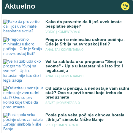
Aktuelno
Kako da proverite da li još uvek imate
besplatne akcije?
VODIC |
KOMENTARA: 0
Pregovori o minimalcu uskoro počinju -
Gde je Srbija na evropskoj listi?
ANALIZA |
KOMENTARA: 0
Velika zabluda oko programa "Svoj na
svome" - Upis u katastar nije isto što i
legalizacija
ANALIZA |
KOMENTARA: 0
Odlazite u penziju, a nedostaje vam radni
staž? Ovo su prvi koraci koje treba da
preduzmete
SAVET |
KOMENTARA: 0
Posle pola veka počinje obnova hotela
„Srbija” simbola Niške Banje
VEST |
KOMENTARA: 0