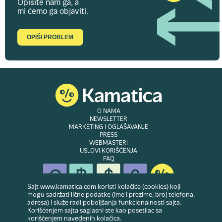
Opišite nam ga, a
mi ćemo ga objaviti.
OPIŠI PROBLEM
O NAMA
NEWSLETTER
MARKETING I OGLAŠAVANJE
PRESS
WEBMASTERI
USLOVI KORIŠĆENJA
FAQ
Sajt www.kamatica.com koristi kolačiće (cookies) koji
mogu sadržati lične podatke (ime i prezime, broj telefona,
adresa) i služe radi poboljšanja funkcionalnosti sajta.
© Copyright 2007-2026. Website developed & owned by
Dubes doo
. Sva prava
Korišćenjem sajta saglasni ste kao posetilac sa
zadržana
korišćenjem navedenih kolačica.