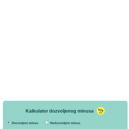
Kalkulator dozvoljenog minusa
Dozvoljeni minus
Nedozvoljeni minus