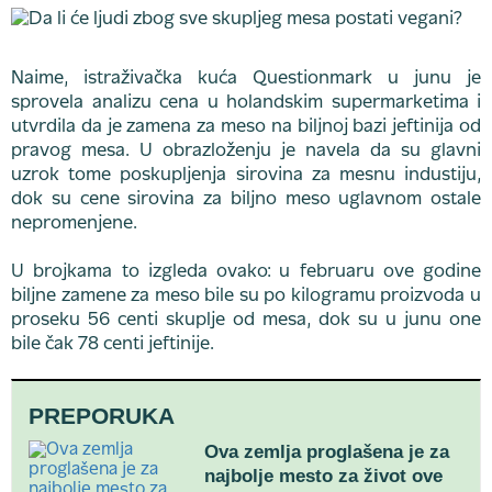
Naime, istraživačka kuća Questionmark u junu je
sprovela analizu cena u holandskim supermarketima i
utvrdila da je zamena za meso na biljnoj bazi jeftinija od
pravog mesa. U obrazloženju je navela da su glavni
uzrok tome poskupljenja sirovina za mesnu industiju,
dok su cene sirovina za biljno meso uglavnom ostale
nepromenjene.
U brojkama to izgleda ovako: u februaru ove godine
biljne zamene za meso bile su po kilogramu proizvoda u
proseku 56 centi skuplje od mesa, dok su u junu one
bile čak 78 centi jeftinije.
PREPORUKA
Ova zemlja proglašena je za
najbolje mesto za život ove