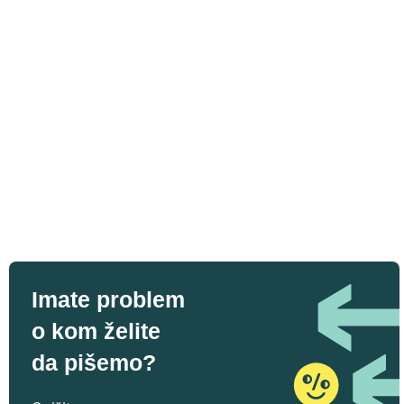
Imate problem
o kom želite
da pišemo?