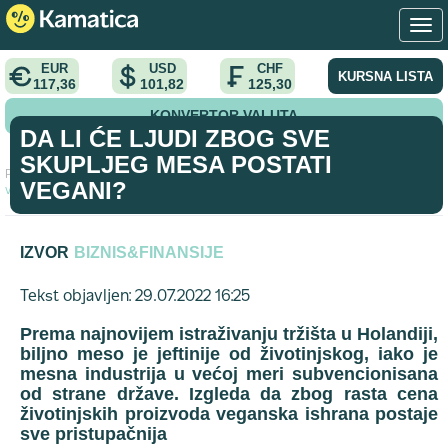
EUR
USD
CHF
KURSNA LISTA
117,36
101,82
125,30
KONVERTOR VALUTA
DA LI ĆE LJUDI ZBOG SVE
SKUPLJEG MESA POSTATI
Početna
>
analiza
>
Da li će ljudi zbog sve skupljeg mesa postati
VEGANI?
vegani?
IZVOR
BIZNIS&FINANSIJE
Tekst objavljen: 29.07.2022 16:25
Prema najnovijem istraživanju tržišta u Holandiji,
biljno meso je jeftinije od životinjskog, iako je
mesna industrija u većoj meri subvencionisana
od strane države. Izgleda da zbog rasta cena
životinjskih proizvoda veganska ishrana postaje
sve pristupačnija