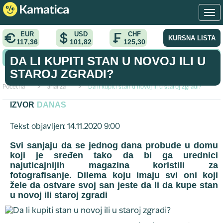
EUR
USD
CHF
KURSNA LISTA
117,36
101,82
125,30
KONVERTOR VALUTA
DA LI KUPITI STAN U NOVOJ ILI U
STAROJ ZGRADI?
Početna
>
analiza
>
Da li kupiti stan u novoj ili u staroj zgradi?
IZVOR
DANAS
Tekst objavljen: 14.11.2020 9:00
Svi sanjaju da se jednog dana probude u domu
koji je sređen tako da bi ga urednici
najuticajnijih magazina koristili za
fotografisanje. Dilema koju imaju svi oni koji
žele da ostvare svoj san jeste da li da kupe stan
u novoj ili staroj zgradi