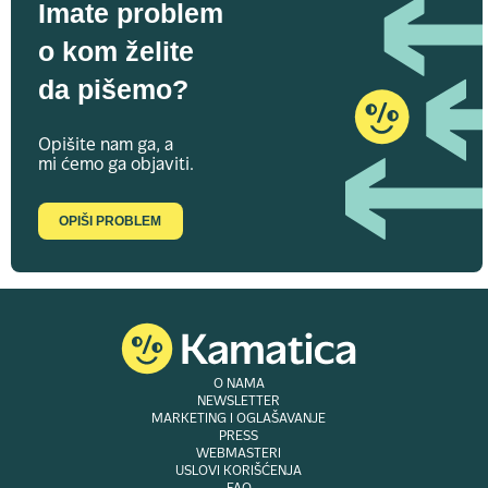
Imate problem
o kom želite
da pišemo?
Opišite nam ga, a
mi ćemo ga objaviti.
OPIŠI PROBLEM
O NAMA
NEWSLETTER
MARKETING I OGLAŠAVANJE
PRESS
WEBMASTERI
USLOVI KORIŠĆENJA