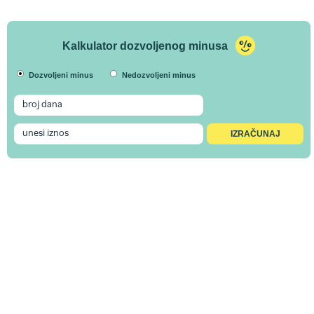
Kalkulator dozvoljenog minusa
Dozvoljeni minus
Nedozvoljeni minus