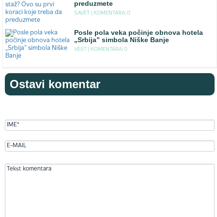
preduzmete
SAVET |
KOMENTARA: 0
Posle pola veka počinje obnova hotela
„Srbija” simbola Niške Banje
VEST |
KOMENTARA: 0
Ostavi komentar