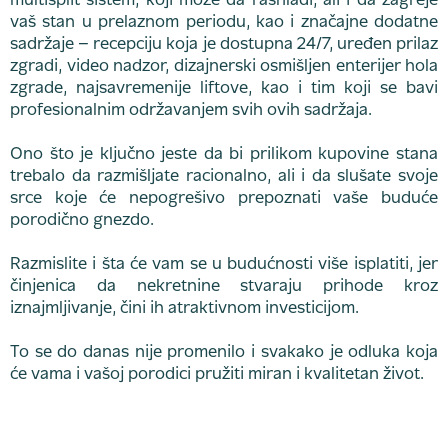
multisplit sistem, koji može da rashladi, ali i da zagreje
vaš stan u prelaznom periodu, kao i značajne dodatne
sadržaje – recepciju koja je dostupna 24/7, uređen prilaz
zgradi, video nadzor, dizajnerski osmišljen enterijer hola
zgrade, najsavremenije liftove, kao i tim koji se bavi
profesionalnim održavanjem svih ovih sadržaja.
Ono što je ključno jeste da bi prilikom kupovine stana
trebalo da razmišljate racionalno, ali i da slušate svoje
srce koje će nepogrešivo prepoznati vaše buduće
porodično gnezdo.
Razmislite i šta će vam se u budućnosti više isplatiti, jer
činjenica da nekretnine stvaraju prihode kroz
iznajmljivanje, čini ih atraktivnom investicijom.
To se do danas nije promenilo i svakako je odluka koja
će vama i vašoj porodici pružiti miran i kvalitetan život.