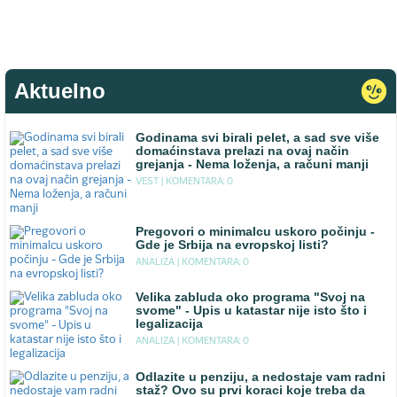
Aktuelno
Godinama svi birali pelet, a sad sve više
domaćinstava prelazi na ovaj način
grejanja - Nema loženja, a računi manji
VEST |
KOMENTARA: 0
Pregovori o minimalcu uskoro počinju -
Gde je Srbija na evropskoj listi?
ANALIZA |
KOMENTARA: 0
Velika zabluda oko programa "Svoj na
svome" - Upis u katastar nije isto što i
legalizacija
ANALIZA |
KOMENTARA: 0
Odlazite u penziju, a nedostaje vam radni
staž? Ovo su prvi koraci koje treba da