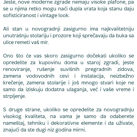
Jeste, nove moderne zgrade nemaju visoke plafone, pa
se u njima retko mogu naći dupla vrata koja stanu daju
sofisticiranost i vintage look.
Ali stan u novogradnji zasigurno ima najkvalitetniju
unutrašnju stolariju i prozore koji sprečavaju da buka sa
ulice remeti vaš mir.
Ono što će vas skoro zasigurno dočekati ukoliko se
opredelite za kupovinu doma u staroj zgradi, jeste
renoviranje, rušenje suvišnih pregradnih zidova,
zamena vodovodnih cevi i instalacija, neizbežno
krečenje, zamena stolarije i još mnogo stvari koje ne
samo da iziskuju dodatna ulaganja, već i vaše vreme i
strpljenje.
S druge strane, ukoliko se opredelite za novogradnju
visokog kvaliteta, na vama je samo da odaberete
nameštaj, tehniku i dekorativne elemente i da uživate,
znajući da ste dugi niz godina mirni.