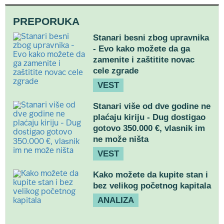
PREPORUKA
Stanari besni zbog upravnika
- Evo kako možete da ga
zamenite i zaštitite novac
cele zgrade
VEST
Stanari više od dve godine ne
plaćaju kiriju - Dug dostigao
gotovo 350.000 €, vlasnik im
ne može ništa
VEST
Kako možete da kupite stan i
bez velikog početnog kapitala
ANALIZA