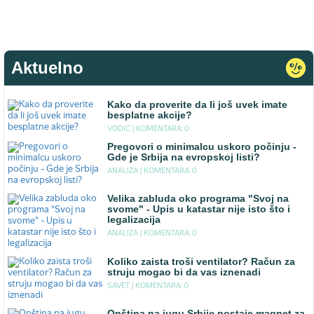
Aktuelno
Kako da proverite da li još uvek imate
besplatne akcije?
VODIC |
KOMENTARA: 0
Pregovori o minimalcu uskoro počinju -
Gde je Srbija na evropskoj listi?
ANALIZA |
KOMENTARA: 0
Velika zabluda oko programa "Svoj na
svome" - Upis u katastar nije isto što i
legalizacija
ANALIZA |
KOMENTARA: 0
Koliko zaista troši ventilator? Račun za
struju mogao bi da vas iznenadi
SAVET |
KOMENTARA: 0
Opština na jugu Srbije postaje magnet za