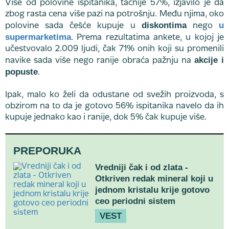
Više od polovine ispitanika, tačnije 57%, izjavilo je da
zbog rasta cena više pazi na potrošnju. Među njima, oko
diskontima
u
polovine sada češće kupuje u
nego
supermarketima
. Prema rezultatima ankete, u kojoj je
učestvovalo 2.009 ljudi, čak 71% onih koji su promenili
akcije i
navike sada više nego ranije obraća pažnju na
popuste
.
Ipak, malo ko želi da odustane od svežih proizvoda, s
obzirom na to da je gotovo 56% ispitanika navelo da ih
kupuje jednako kao i ranije, dok 5% čak kupuje više.
PREPORUKA
Vredniji čak i od zlata -
Otkriven redak mineral koji u
jednom kristalu krije gotovo
ceo periodni sistem
VEST