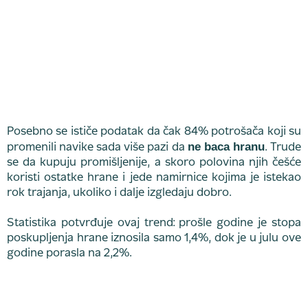
Posebno se ističe podatak da čak 84% potrošača koji su
ne baca hranu
promenili navike sada više pazi da
. Trude
se da kupuju promišljenije, a skoro polovina njih češće
koristi ostatke hrane i jede namirnice kojima je istekao
rok trajanja, ukoliko i dalje izgledaju dobro.
Statistika potvrđuje ovaj trend: prošle godine je stopa
poskupljenja hrane iznosila samo 1,4%, dok je u julu ove
godine porasla na 2,2%.