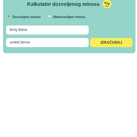
Kalkulator dozvoljenog minusa
Dozvoljeni minus
Nedozvoljeni minus