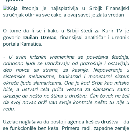
O tome da li se i kako u Srbiji štedi za Kurir TV je
Dušan Uzelac
govorio
, finansijski analitičar i urednik
portala Kamatica.
- U svim kriznim vremenima se povećava štednja,
odnosno ljudi se uzdržavaju od potrošnje i ostavljaju
deo novca sa strane, za kasnije. Nepoverenje u
sistemske mehanizme, bankarski i monetarni sistem
okreće ljude slamaricama. Ona je kod Srba kao mitsko
biće, a ustvari cela priča vezana za slamaricu samo
ukazuje da nešto ne štima u društvu. Čim čovek ne želi
da svoj novac drži van svoje kontrole nešto tu nije u
redu.
Uzelac naglašava da postoji agenda kešles društva - da
se funkcioniše bez keša. Primera radi, zapadne zemlje