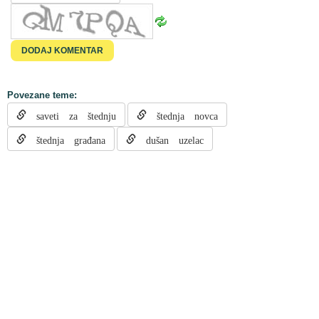
Povezane teme:
saveti za štednju
štednja novca
štednja građana
dušan uzelac