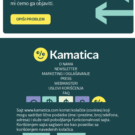
mi ćemo ga objaviti.
OPIŠI PROBLEM
O NAMA
NEWSLETTER
MARKETING I OGLAŠAVANJE
PRESS
WEBMASTERI
USLOVI KORIŠĆENJA
FAQ
Sajt www.kamatica.com koristi kolačiće (cookies) koji
mogu sadržati lične podatke (ime i prezime, broj telefona,
adresa) i služe radi poboljšanja funkcionalnosti sajta.
© Copyright 2007-2026. Website developed & owned by
Dubes doo
. Sva prava
Korišćenjem sajta saglasni ste kao posetilac sa
zadržana
korišćenjem navedenih kolačica.