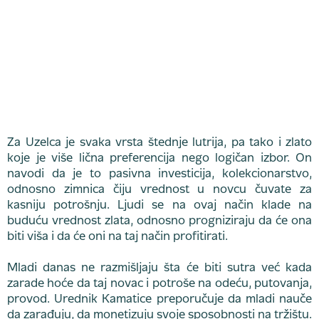
Za Uzelca je svaka vrsta štednje lutrija, pa tako i zlato
koje je više lična preferencija nego logičan izbor. On
navodi da je to pasivna investicija, kolekcionarstvo,
odnosno zimnica čiju vrednost u novcu čuvate za
kasniju potrošnju. Ljudi se na ovaj način klade na
buduću vrednost zlata, odnosno progniziraju da će ona
biti viša i da će oni na taj način profitirati.
Mladi danas ne razmišljaju šta će biti sutra već kada
zarade hoće da taj novac i potroše na odeću, putovanja,
provod. Urednik Kamatice preporučuje da mladi nauče
da zarađuju, da monetizuju svoje sposobnosti na tržištu.