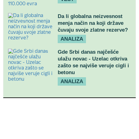
Da li globalna neizvesnost
menja način na koji države
čuvaju svoje zlatne rezerve?
ANALIZA
Gde Srbi danas najčešće
ulažu novac - Uzelac otkriva
zašto se najviše veruje cigli i
betonu
ANALIZA