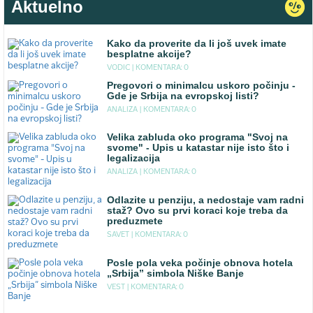
Aktuelno
Kako da proverite da li još uvek imate
besplatne akcije?
VODIC |
KOMENTARA: 0
Pregovori o minimalcu uskoro počinju -
Gde je Srbija na evropskoj listi?
ANALIZA |
KOMENTARA: 0
Velika zabluda oko programa "Svoj na
svome" - Upis u katastar nije isto što i
legalizacija
ANALIZA |
KOMENTARA: 0
Odlazite u penziju, a nedostaje vam radni
staž? Ovo su prvi koraci koje treba da
preduzmete
SAVET |
KOMENTARA: 0
Posle pola veka počinje obnova hotela
„Srbija” simbola Niške Banje
VEST |
KOMENTARA: 0