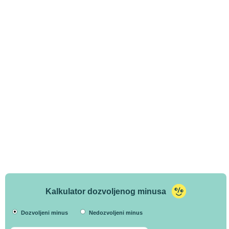
Kalkulator dozvoljenog minusa
Dozvoljeni minus
Nedozvoljeni minus