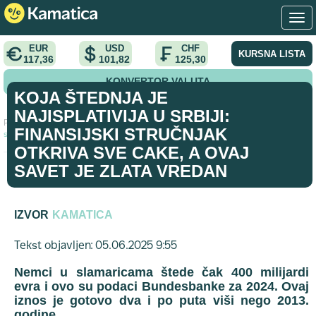
EUR
USD
CHF
KURSNA LISTA
117,36
101,82
125,30
KONVERTOR VALUTA
KOJA ŠTEDNJA JE
NAJISPLATIVIJA U SRBIJI:
Početna
>
analiza
>
Koja štednja je najisplativija u Srbiji: Finansijski
FINANSIJSKI STRUČNJAK
stručnjak otkriva sve cake, a ovaj savet je zlata vredan
OTKRIVA SVE CAKE, A OVAJ
SAVET JE ZLATA VREDAN
IZVOR
KAMATICA
Tekst objavljen: 05.06.2025 9:55
Nemci u slamaricama štede čak 400 milijardi
evra
i ovo su podaci Bundesbanke za 2024. Ovaj
iznos je gotovo dva i po puta viši nego 2013.
godine