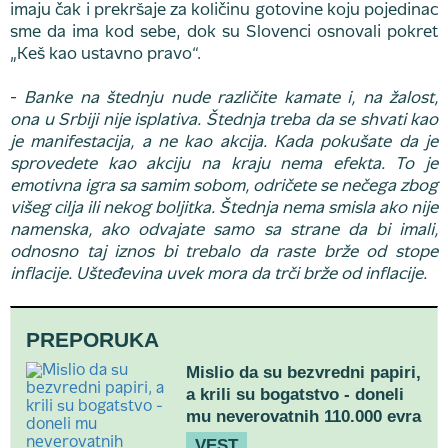
imaju čak i prekršaje za količinu gotovine koju pojedinac
sme da ima kod sebe, dok su Slovenci osnovali pokret
„Keš kao ustavno pravo“.
-
Banke na štednju nude različite kamate i, na žalost,
ona u Srbiji nije isplativa. Štednja treba da se shvati kao
je manifestacija, a ne kao akcija. Kada pokušate da je
sprovedete kao akciju na kraju nema efekta. To je
emotivna igra sa samim sobom, odričete se nečega zbog
višeg cilja ili nekog boljitka. Štednja nema smisla ako nije
namenska, ako odvajate samo sa strane da bi imali,
odnosno taj iznos bi trebalo da raste brže od stope
inflacije. Ušteđevina uvek mora da trči brže od inflacije.
PREPORUKA
Mislio da su bezvredni papiri,
a krili su bogatstvo - doneli
mu neverovatnih 110.000 evra
VEST