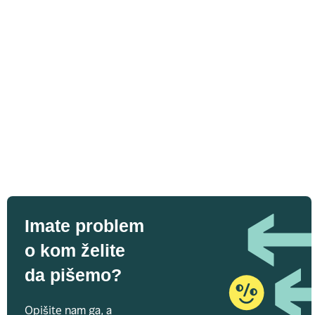
Imate problem
o kom želite
da pišemo?
Opišite nam ga, a