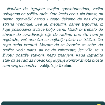
-
Naučite da trgujete svojim sposobnostima, vašim
uslugama na tržištu rada. One imaju cenu. Na žalost, mi
nismo trgovački narod i često čekamo da nas druga
strana vrednuje. Sve je, međutim, danas trgovina, iz
koje poslodavci izvlače bolju cenu. Mladi bi trebalo da
shvate da zarađivanje nije da radimo ono što nam je
najdraže, već ono što se najbolje plaća na tržištu. Od
toga treba krenuti. Morate da se izborite za sebe, da
tražite veću platu, ali ne da zahtevate, jer više se u
životu postiže stavom, nego znanjem. Kada izgradite
stav da se radi za novac koji kupuje komfor života bićete
Uzelac
sam svoj menadžer
- zaključuje
.