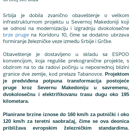
Srbija je dobila zvanično obaveštenje o velikom
infrastrukturnom projektu u Severnoj Makedoniji koji
se odnosi na modernizaciju i izgradnju dvokolosečne
brze pruge
na Koridoru 10, čime se dodatno ubrzava
formiranje železničke veze između Srbije i Grčke.
Obaveštenje je dostavljeno u skladu sa ESPOO
konvencijom, koja reguliše prekogranične projekte, s
obzirom na to da radovi počinju u neposrednoj blizini
Projektom
granice dve zemlje, kod prelaza Tabanovce.
je predviđena potpuna transformacija postojeće
pruge kroz Severnu Makedoniju u savremenu,
dvokolosečnu i elektrifikovanu trasu dugu oko 195
kilometara.
Planirane brzine iznose do 160 km/h za putnički i oko
120 km/h za teretni saobraćaj, čime se ova deonica
približava evropskim železničkim standardima.