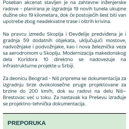
Poseban akcenat stavljen je na zahtevne inženjerske
radove - planirana je izgradnja 19 novih tunela ukupne
dužine oko 19 kilometara, dok će postojećih šest biti van
upotrebe zbog neadekvatne trase i oštrih krivina.
Na pravcu između Skoplja i Đevđelije predviđena je i
gradnja 59 dodatnih objekata, uključujući mostove,
nadvožnjake i podvožnjake, kao i nova železnička veza
sa aerodromom u Skoplju. Modernizacija makedonskog
dela Koridora 10 direktno se nadovezuje na
infrastrukturne projekte u Srbiji.
Za deonicu Beograd - Niš priprema se dokumentacija za
izgradnju brze dvokolosečne pruge projektovane za
brzine do 200 km/h, dok su radovi na delu Niš–
Brestovac već u toku. Za nastavak ka Preševu izrađuje
se projektno-tehnička dokumentacija.
PREPORUKA