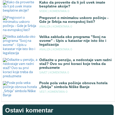
Kako da proverite da li još uvek imate
besplatne akcije?
VODIC |
KOMENTARA: 0
Pregovori o minimalcu uskoro počinju -
Gde je Srbija na evropskoj listi?
ANALIZA |
KOMENTARA: 0
Velika zabluda oko programa "Svoj na
svome" - Upis u katastar nije isto što i
legalizacija
ANALIZA |
KOMENTARA: 0
Odlazite u penziju, a nedostaje vam radni
staž? Ovo su prvi koraci koje treba da
preduzmete
SAVET |
KOMENTARA: 0
Posle pola veka počinje obnova hotela
„Srbija” simbola Niške Banje
VEST |
KOMENTARA: 0
Ostavi komentar