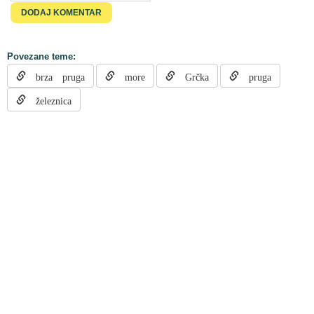
Povezane teme:
brza pruga
more
Grčka
pruga
železnica