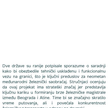
Dve države su ranije potpisale sporazume o saradnji
kako bi obezbedile tehnički usklađenu i funkcionalnu
vezu na granici, što je ključni preduslov za neometan
međunarodni železnički saobraćaj. Stručnjaci ocenjuju
da ovaj projekat ima strateški značaj jer predstavlja
ključnu kariku u formiranju brze železničke magistrale
između Beograda i Atine. Time bi se značajno skratilo
vreme putovanja, ali i povećala konkurentnost