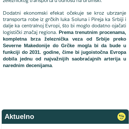
železničkog transporta u odnosu na drumski.
Dodatni ekonomski efekat očekuje se kroz ubrzanje
transporta robe iz grčkih luka Soluna i Pireja ka Srbiji i
dalje ka centralnoj Evropi, što bi moglo dodatno ojačati
Prema trenutnim procenama,
logistički značaj regiona.
kompletna brza železnička veza od Srbije preko
Severne Makedonije do Grčke mogla bi da bude u
funkciji do 2031. godine, čime bi jugoistočna Evropa
dobila jednu od najvažnijih saobraćajnih arterija u
narednim decenijama
.
Aktuelno