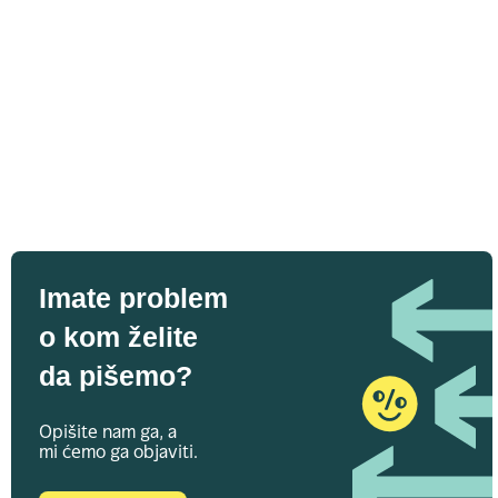
Imate problem
o kom želite
da pišemo?
Opišite nam ga, a
mi ćemo ga objaviti.