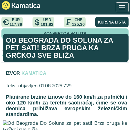
EUR
USD
CHF
KURSNA LISTA
117,36
101,82
125,30
KONVERTOR VALUTA
OD BEOGRADA DO SOLUNA ZA
PET SATI! BRZA PRUGA KA
Početna
>
analiza
>
Od Beograda Do Soluna za pet sati! Brza pruga
GRČKOJ SVE BLIŽA
ka Grčkoj sve bliža
IZVOR
KAMATICA
Tekst objavljen: 01.06.2026 7:29
Planirane brzine iznose do 160 km/h za putnički i
oko 120 km/h za teretni saobraćaj, čime se ova
deonica približava evropskim železničkim
standardima.