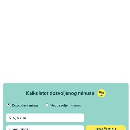
Kalkulator dozvoljenog minusa
Dozvoljeni minus
Nedozvoljeni minus