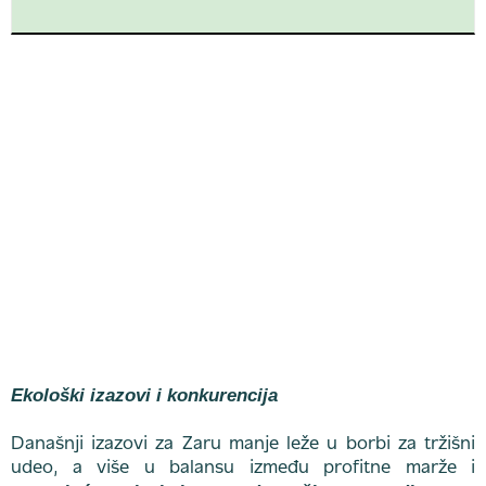
Ekološki izazovi i konkurencija
Današnji izazovi za Zaru manje leže u borbi za tržišni
udeo, a više u balansu između profitne marže i