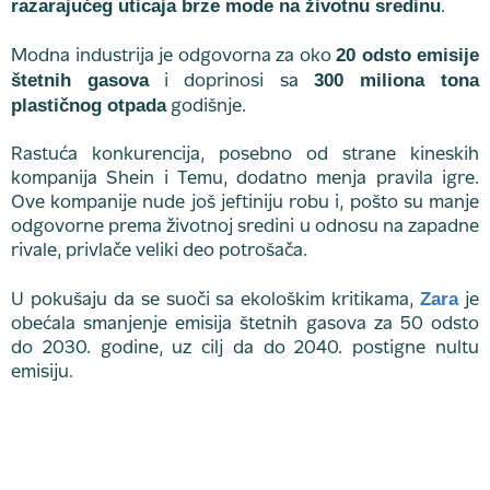
razarajućeg uticaja brze mode na životnu sredinu
.
20 odsto emisije
Modna industrija je odgovorna za oko
štetnih gasova
300 miliona tona
i doprinosi sa
plastičnog otpada
godišnje.
Rastuća konkurencija, posebno od strane kineskih
kompanija Shein i Temu, dodatno menja pravila igre.
Ove kompanije nude još jeftiniju robu i, pošto su manje
odgovorne prema životnoj sredini u odnosu na zapadne
rivale, privlače veliki deo potrošača.
Zara
U pokušaju da se suoči sa ekološkim kritikama,
je
obećala smanjenje emisija štetnih gasova za 50 odsto
do 2030. godine, uz cilj da do 2040. postigne nultu
emisiju.