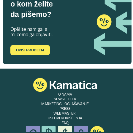
o kom želite
da pišemo?
Opišite nam ga, a
mi ćemo ga objaviti.
OPIŠI PROBLEM
O NAMA
NEWSLETTER
MARKETING I OGLAŠAVANJE
PRESS
WEBMASTERI
USLOVI KORIŠĆENJA
FAQ