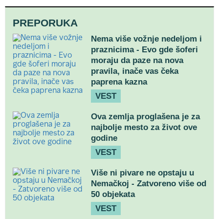
PREPORUKA
Nema više vožnje nedeljom i
praznicima - Evo gde šoferi
moraju da paze na nova
pravila, inače vas čeka
paprena kazna
VEST
Ova zemlja proglašena je za
najbolje mesto za život ove
godine
VEST
Više ni pivare ne opstaju u
Nemačkoj - Zatvoreno više od
50 objekata
VEST