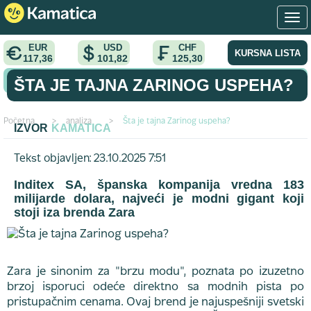
EUR
USD
CHF
KURSNA LISTA
117,36
101,82
125,30
KONVERTOR VALUTA
ŠTA JE TAJNA ZARINOG USPEHA?
Početna
>
analiza
>
Šta je tajna Zarinog uspeha?
IZVOR
KAMATICA
Tekst objavljen: 23.10.2025 7:51
Inditex SA
, španska kompanija vredna 183
milijarde dolara, najveći je modni gigant koji
stoji iza brenda
Zara
Zara je sinonim za "brzu modu", poznata po izuzetno
brzoj isporuci odeće direktno sa modnih pista po
pristupačnim cenama. Ovaj brend je najuspešniji svetski