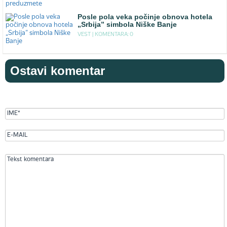
Posle pola veka počinje obnova hotela
„Srbija” simbola Niške Banje
VEST |
KOMENTARA: 0
Ostavi komentar