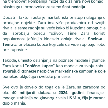
na trendove", kompanija može da dizajnira novi komad i
šest nedelja
plasira ga u prodavnice za samo
.
Dodatni faktor rasta je marketinški pristup i ulaganje u
prodajne objekte. Zara ima više prodavnica od svojih
rivala, a same radnje su veće kako bi kupcima omogućile
da isprobaju odeću "uživo". Time Zara koristi
Shein-a i
popularnost jeftinijih kineskih onlajn rivala,
Temu-a
, privlačeći kupce koji žele da vide i opipaju robu
pre kupovine.
Takođe, umesto oslanjanja na poznate modele i glumce,
"obične kupce"
Zara koristi
kao modele za svoju robu,
stvarajući donekle neobične marketinške kampanje koje
ponekad uključuju i svetske princeze.
Sve ovo je dovelo do toga da je Zara, sa zaradom od
40 milijardi dolara u 2024. godini
oko
, finansijski
mnogo stabilnija od glavnog rivala H&M-a, čija je zarada
duplo manja.