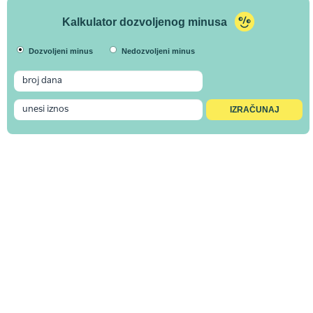
Kalkulator dozvoljenog minusa
Dozvoljeni minus
Nedozvoljeni minus