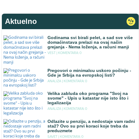
Aktuelno
Godinama svi birali pelet, a sad sve više
domaćinstava prelazi na ovaj način
grejanja - Nema loženja, a računi manji
VEST |
KOMENTARA: 0
Pregovori o minimalcu uskoro počinju -
Gde je Srbija na evropskoj listi?
ANALIZA |
KOMENTARA: 0
Velika zabluda oko programa "Svoj na
svome" - Upis u katastar nije isto što i
legalizacija
ANALIZA |
KOMENTARA: 0
Odlazite u penziju, a nedostaje vam radni
staž? Ovo su prvi koraci koje treba da
preduzmete
SAVET |
KOMENTARA: 0