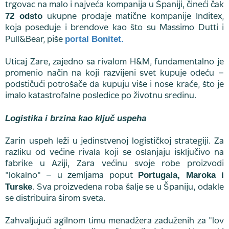
trgovac na malo i najveća kompanija u Španiji, čineći čak
72 odsto
ukupne prodaje matične kompanije Inditex,
koja poseduje i brendove kao što su Massimo Dutti i
portal Bonitet.
Pull&Bear, piše
Uticaj Zare, zajedno sa rivalom H&M, fundamentalno je
promenio način na koji razvijeni svet kupuje odeću –
podstičući potrošače da kupuju više i nose kraće, što je
imalo katastrofalne posledice po životnu sredinu.
Logistika i brzina kao ključ uspeha
Zarin uspeh leži u jedinstvenoj logističkoj strategiji. Za
razliku od većine rivala koji se oslanjaju isključivo na
fabrike u Aziji, Zara većinu svoje robe proizvodi
Portugala, Maroka i
"lokalno" – u zemljama poput
Turske
. Sva proizvedena roba šalje se u Španiju, odakle
se distribuira širom sveta.
Zahvaljujući agilnom timu menadžera zaduženih za "lov