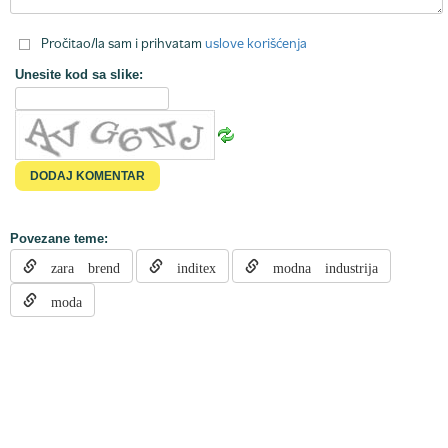
Pročitao/la sam i prihvatam
uslove korišćenja
Unesite kod sa slike:
Povezane teme:
zara brend
inditex
modna industrija
moda