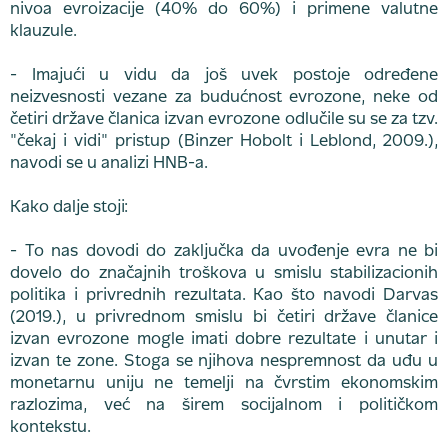
nivoa evroizacije (40% do 60%) i primene valutne
klauzule.
- Imajući u vidu da još uvek postoje određene
neizvesnosti vezane za budućnost evrozone, neke od
četiri države članica izvan evrozone odlučile su se za tzv.
"čekaj i vidi" pristup (Binzer Hobolt i Leblond, 2009.),
navodi se u analizi HNB-a.
Kako dalje stoji:
- To nas dovodi do zaključka da uvođenje evra ne bi
dovelo do značajnih troškova u smislu stabilizacionih
politika i privrednih rezultata. Kao što navodi Darvas
(2019.), u privrednom smislu bi četiri države članice
izvan evrozone mogle imati dobre rezultate i unutar i
izvan te zone. Stoga se njihova nespremnost da uđu u
monetarnu uniju ne temelji na čvrstim ekonomskim
razlozima, već na širem socijalnom i političkom
kontekstu.