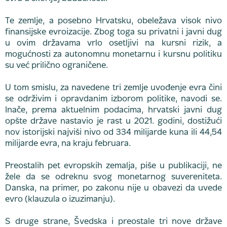
Te zemlje, a posebno Hrvatsku, obeležava visok nivo
finansijske evroizacije. Zbog toga su privatni i javni dug
u ovim državama vrlo osetljivi na kursni rizik, a
mogućnosti za autonomnu monetarnu i kursnu politiku
su već prilično ograničene.
U tom smislu, za navedene tri zemlje uvođenje evra čini
se održivim i opravdanim izborom politike, navodi se.
Inače, prema aktuelnim podacima, hrvatski javni dug
opšte države nastavio je rast u 2021. godini, dostižući
nov istorijski najviši nivo od 334 milijarde kuna ili 44,54
milijarde evra, na kraju februara.
Preostalih pet evropskih zemalja, piše u publikaciji, ne
žele da se odreknu svog monetarnog suvereniteta.
Danska, na primer, po zakonu nije u obavezi da uvede
evro (klauzula o izuzimanju).
S druge strane, Švedska i preostale tri nove države