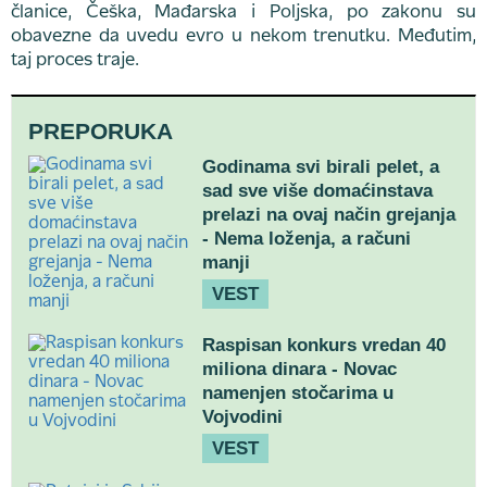
članice, Češka, Mađarska i Poljska, po zakonu su
obavezne da uvedu evro u nekom trenutku. Međutim,
taj proces traje.
PREPORUKA
Godinama svi birali pelet, a
sad sve više domaćinstava
prelazi na ovaj način grejanja
- Nema loženja, a računi
manji
VEST
Raspisan konkurs vredan 40
miliona dinara - Novac
namenjen stočarima u
Vojvodini
VEST