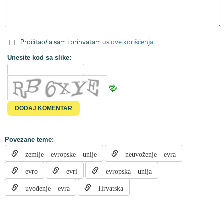
Pročitao/la sam i prihvatam
uslove korišćenja
Unesite kod sa slike:
Povezane teme:
zemlje evropske unije
neuvoženje evra
evro
evri
evropska unija
uvođenje evra
Hrvatska