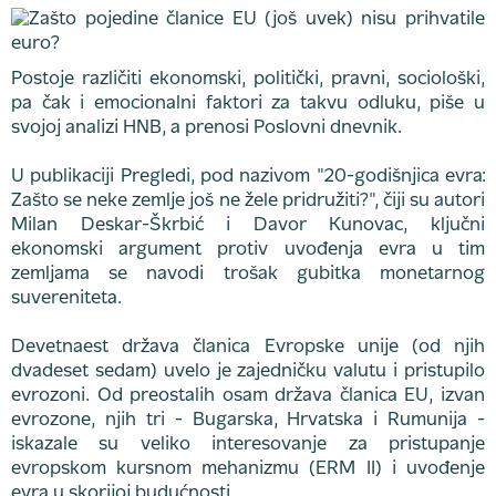
Postoje različiti ekonomski, politički, pravni, sociološki,
pa čak i emocionalni faktori za takvu odluku, piše u
svojoj analizi HNB, a prenosi Poslovni dnevnik.
U publikaciji Pregledi, pod nazivom "20-godišnjica evra:
Zašto se neke zemlje još ne žele pridružiti?", čiji su autori
Milan Deskar-Škrbić i Davor Kunovac, ključni
ekonomski argument protiv uvođenja evra u tim
zemljama se navodi trošak gubitka monetarnog
suvereniteta.
Devetnaest država članica Evropske unije (od njih
dvadeset sedam) uvelo je zajedničku valutu i pristupilo
evrozoni. Od preostalih osam država članica EU, izvan
evrozone, njih tri - Bugarska, Hrvatska i Rumunija -
iskazale su veliko interesovanje za pristupanje
evropskom kursnom mehanizmu (ERM II) i uvođenje
evra u skorijoj budućnosti.