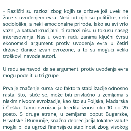
- Različiti su razlozi zbog kojih te države još uvek ne
žure s uvođenjem evra. Neki od njih su političke, neki
sociološke, a neki emocionalne prirode. Iako su svi vrlo
važni, a katkad krucijalni, ti razlozi nisu u fokusu našeg
interesovanja. Nas u ovom radu zanima ključni čvrsti
ekonomski argument protiv uvođenja evra u četiri
države članice izvan evrozone, a to su mogući veliki
troškovi, navode autori.
U radu se navodi da se argumenti protiv uvođenja evra
mogu podeliti u tri grupe.
Prva je značenje kursa kao faktora stabilizacije odnosno
rasta, što, ističe se, može biti privlačno u zemljama s
niskim nivoom evroizacije, kao što su Poljska, Mađarska
i Češka. Tamo evroizacija kredita iznosi oko 10 do 25
posto. S druge strane, u zemljama poput Bugarske,
Hrvatske i Rumunije, snažna deprecijacija lokalne valute
mogla bi da ugrozi finansijsku stabilnost zbog visokog