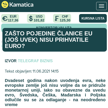
EUR
USD
CHF
KURSNA LISTA
117,36
101,82
125,30
KONVERTOR VALUTA
ZAŠTO POJEDINE ČLANICE EU
(JOŠ UVEK) NISU PRIHVATILE
Početna
>
analiza
>
Zašto pojedine članice EU (još uvek) nisu
EURO?
prihvatile euro?
IZVOR
TELEGRAF BIZNIS
Tekst objavljen: 11.06.2021 14:15
Dvadeset godina nakon uvođenja evra, neke
evropske zemlje još nisu voljne da se pridruže
monetarnoj uniji. Iako su obavezne da uvedu
evro, Švedska, Češka, Mađarska i Poljska
odlučile su se za odlaganje - na neodređeno
vreme