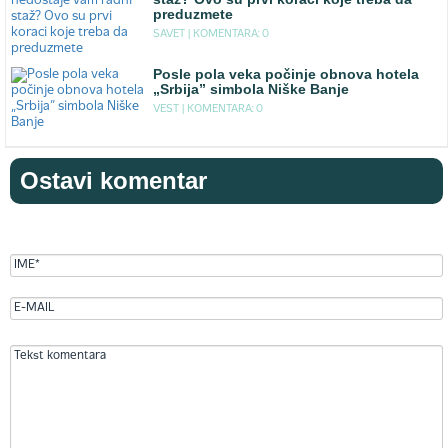
preduzmete
SAVET |
KOMENTARA: 0
Posle pola veka počinje obnova hotela
„Srbija” simbola Niške Banje
VEST |
KOMENTARA: 0
Ostavi komentar