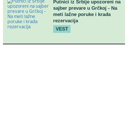
Putnici iz Srbije upozoreni na
sajber prevare u Grčkoj - Na
meti lažne poruke i krađa
rezervacija
VEST