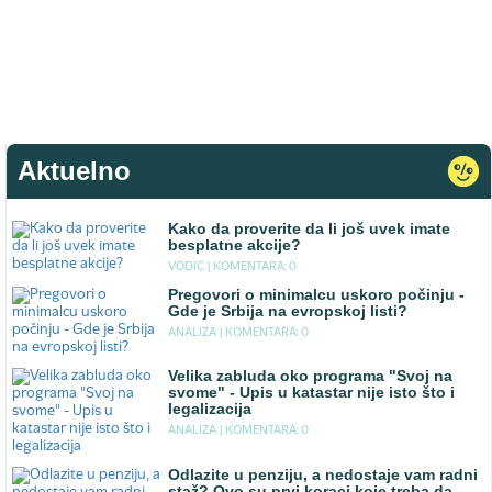
Aktuelno
Kako da proverite da li još uvek imate
besplatne akcije?
VODIC |
KOMENTARA: 0
Pregovori o minimalcu uskoro počinju -
Gde je Srbija na evropskoj listi?
ANALIZA |
KOMENTARA: 0
Velika zabluda oko programa "Svoj na
svome" - Upis u katastar nije isto što i
legalizacija
ANALIZA |
KOMENTARA: 0
Odlazite u penziju, a nedostaje vam radni
staž? Ovo su prvi koraci koje treba da