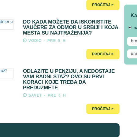
PROČITAJ >
Ka
DO KADA MOŽETE DA ISKORISTITE
VAUČERE ZA ODMOR U SRBIJI I KOJA
D
MESTA SU NAJTRAŽENIJA?
VODIC - PRE 5 H
PROČITAJ >
ODLAZITE U PENZIJU, A NEDOSTAJE
VAM RADNI STAŽ? OVO SU PRVI
KORACI KOJE TREBA DA
PREDUZMETE
SAVET - PRE 6 H
PROČITAJ >