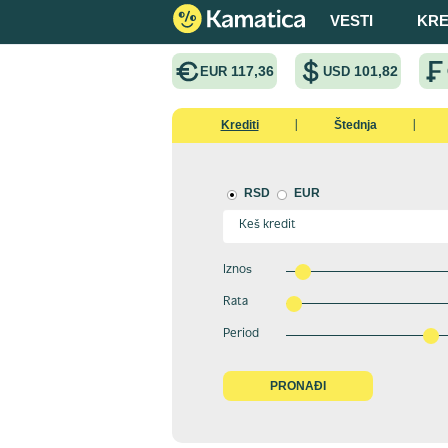
VESTI
KRE
117,36
101,82
EUR
USD
Krediti
Štednja
|
|
RSD
EUR
Iznos
Rata
Period
PRONAĐI