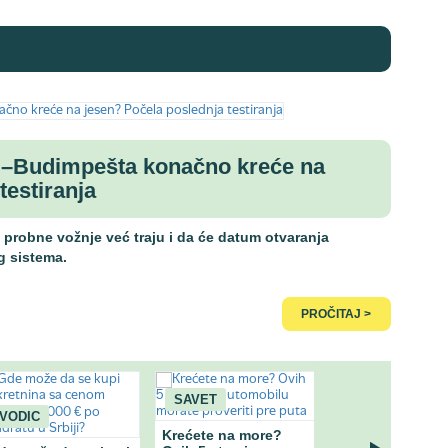
ad–Budimpešta konačno kreće na
testiranja
 probne vožnje već traju i da će datum otvaranja
g sistema.
PROČITAJ >
SAVET
VEST
VODIC
Krećete na more?