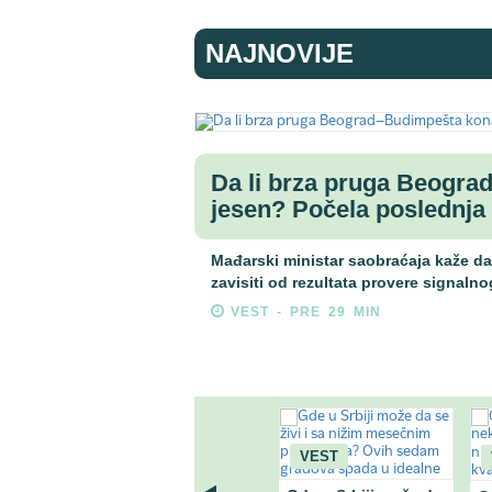
NAJNOVIJE
Da li brza pruga Beogr
jesen? Počela poslednja 
Mađarski ministar saobraćaja kaže da
zavisiti od rezultata provere signalno
VEST - PRE 29 MIN
VEST
VEST