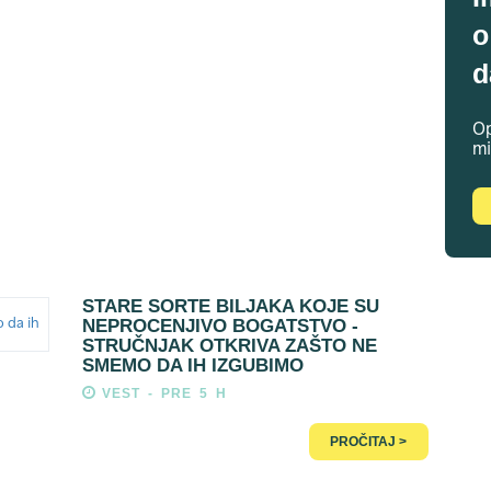
o
d
Op
mi
STARE SORTE BILJAKA KOJE SU
NEPROCENJIVO BOGATSTVO -
STRUČNJAK OTKRIVA ZAŠTO NE
SMEMO DA IH IZGUBIMO
VEST - PRE 5 H
PROČITAJ >