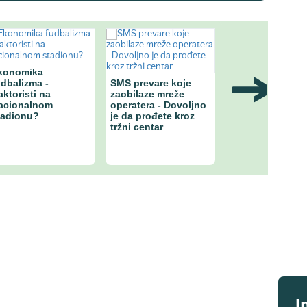
konomika
udbalizma -
SMS prevare koje
Zlato bez obećan
aktoristi na
zaobilaze mreže
zašto centralne
acionalnom
operatera - Dovoljno
banke ubrzano
tadionu?
je da prođete kroz
povećavaju reze
tržni centar
I