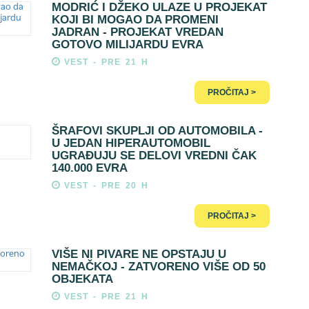
MODRIĆ I DŽEKO ULAZE U PROJEKAT
KOJI BI MOGAO DA PROMENI
JADRAN - PROJEKAT VREDAN
GOTOVO MILIJARDU EVRA
VEST - PRE 21 H
PROČITAJ >
ŠRAFOVI SKUPLJI OD AUTOMOBILA -
U JEDAN HIPERAUTOMOBIL
UGRAĐUJU SE DELOVI VREDNI ČAK
140.000 EVRA
VEST - PRE 20 H
PROČITAJ >
VIŠE NI PIVARE NE OPSTAJU U
NEMAČKOJ - ZATVORENO VIŠE OD 50
OBJEKATA
VEST - PRE 21 H