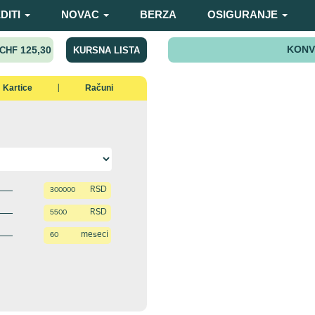
DITI
NOVAC
BERZA
OSIGURANJE
KONV
125,30
KURSNA LISTA
CHF
Kartice
Računi
|
RSD
RSD
meseci