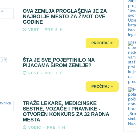
OVA ZEMLJA PROGLAŠENA JE ZA
NAJBOLJE MESTO ZA ŽIVOT OVE
GODINE
VEST - PRE 2 H
PROČITAJ >
ŠTA JE SVE POJEFTINILO NA
PIJACAMA ŠIROM ZEMLJE?
VEST - PRE 3 H
PROČITAJ >
TRAŽE LEKARE, MEDICINSKE
SESTRE, VOZAČE I PRAVNIKE -
OTVOREN KONKURS ZA 32 RADNA
MESTA
VODIC - PRE 4 H