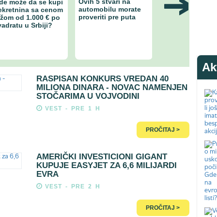
Ovih 5 stvari na
Apple sprema ta
de može da se kupi
automobilu morate
model telefona 
ekretnina sa cenom
proveriti pre puta
jačim čipom, bo
ižom od 1.000 € po
kamerom i više
vadratu u Srbiji?
memorije
Ak
RASPISAN KONKURS VREDAN 40
MILIONA DINARA - NOVAC NAMENJEN
STOČARIMA U VOJVODINI
VEST - PRE 1 H
PROČITAJ >
AMERIČKI INVESTICIONI GIGANT
KUPUJE EASYJET ZA 6,6 MILIJARDI
EVRA
VEST - PRE 2 H
PROČITAJ >