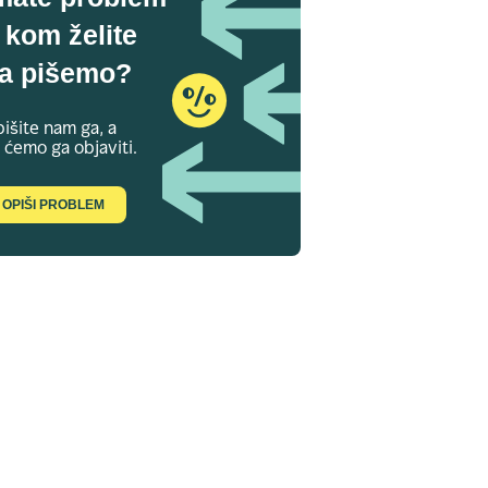
 kom želite
a pišemo?
išite nam ga, a
 ćemo ga objaviti.
OPIŠI PROBLEM