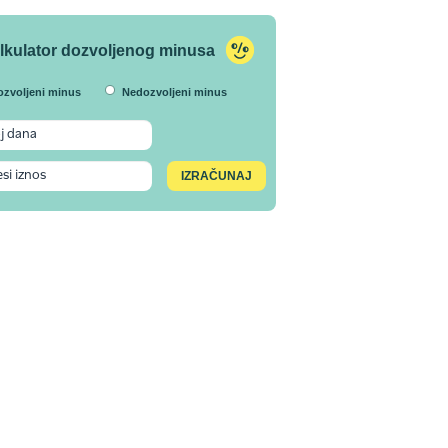
lkulator dozvoljenog minusa
ozvoljeni minus
Nedozvoljeni minus