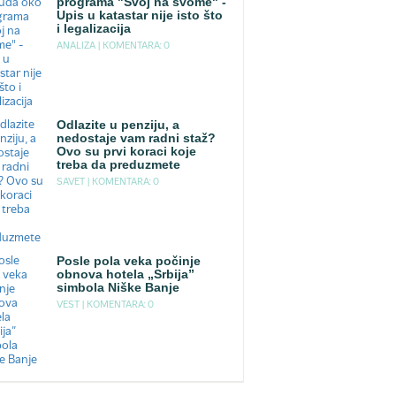
programa "Svoj na svome" -
Upis u katastar nije isto što
i legalizacija
ANALIZA |
KOMENTARA: 0
Odlazite u penziju, a
nedostaje vam radni staž?
Ovo su prvi koraci koje
treba da preduzmete
SAVET |
KOMENTARA: 0
Posle pola veka počinje
obnova hotela „Srbija”
simbola Niške Banje
VEST |
KOMENTARA: 0