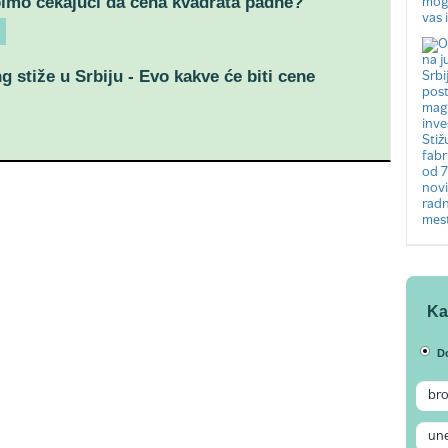
imo čekajući da cena kvadrata padne?
g stiže u Srbiju - Evo kakve će biti cene
Ka
D