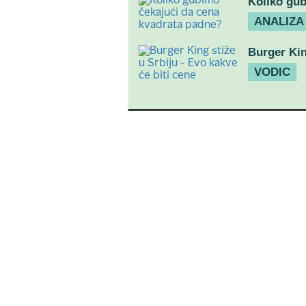
Koliko gub
ANALIZA
Burger Kin
VODIC