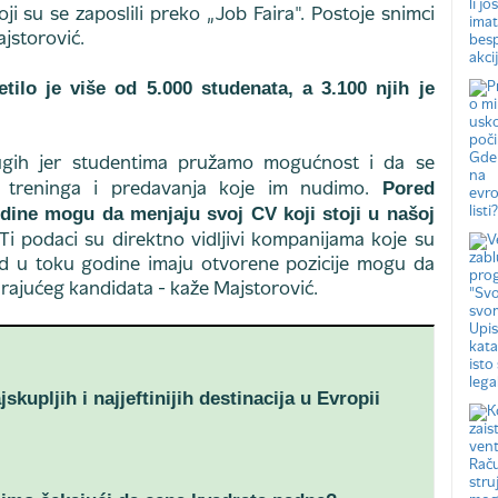
oji su se zaposlili preko „Job Faira". Postoje snimci
ajstorović.
ilo je više od 5.000 studenata, a 3.100 njih je
ugih jer studentima pružamo mogućnost i da se
Pored
z treninga i predavanja koje im nudimo.
dine mogu da menjaju svoj CV koji stoji u našoj
Ti podaci su direktno vidljivi kompanijama koje su
d u toku godine imaju otvorene pozicije mogu da
rajućeg kandidata - kaže Majstorović.
jskupljih i najjeftinijih destinacija u Evropii