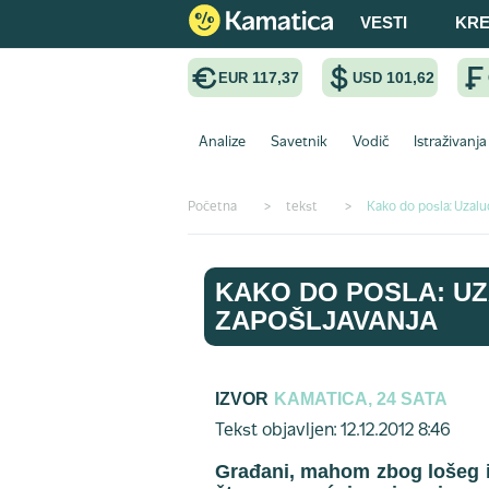
VESTI
KRE
117,37
101,62
EUR
USD
Analize
Savetnik
Vodič
Istraživanja
Početna
>
tekst
>
Kako do posla: Uzalu
KAKO DO POSLA: UZ
ZAPOŠLJAVANJA
IZVOR
KAMATICA, 24 SATA
Tekst objavljen: 12.12.2012 8:46
Građani, mahom zbog lošeg is