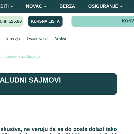
DITI
NOVAC
BERZA
OSIGURANJE
KONV
125,86
KURSNA LISTA
CHF
Intervju
Ostale vesti
Arhiva
dni sajmovi zapošljavanja
ALUDNI SAJMOVI
kustva, ne veruju da se do posla dolazi tako