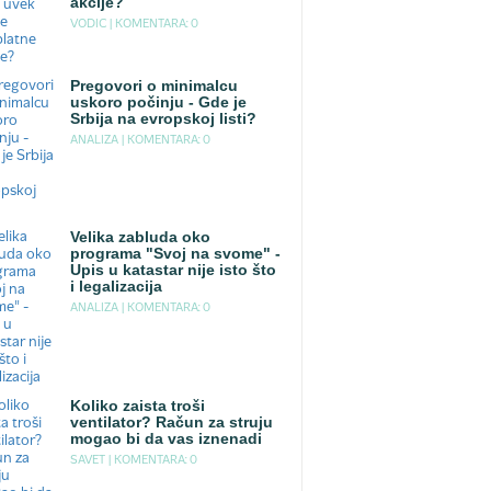
akcije?
VODIC |
KOMENTARA: 0
Pregovori o minimalcu
uskoro počinju - Gde je
Srbija na evropskoj listi?
ANALIZA |
KOMENTARA: 0
Velika zabluda oko
programa "Svoj na svome" -
Upis u katastar nije isto što
i legalizacija
ANALIZA |
KOMENTARA: 0
Koliko zaista troši
ventilator? Račun za struju
mogao bi da vas iznenadi
SAVET |
KOMENTARA: 0