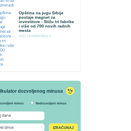
Opština na jugu Srbije
postaje magnet za
investitore - Stižu tri fabrike
i više od 700 novih radnih
mesta
VEST |
KOMENTARA: 0
lkulator dozvoljenog minusa
ozvoljeni minus
Nedozvoljeni minus