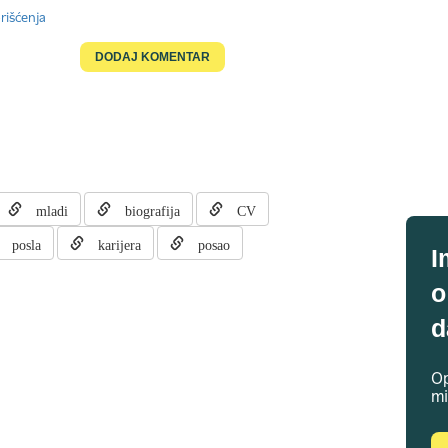
rišćenja
mladi
biografija
CV
 posla
karijera
posao
I
o
d
Op
mi