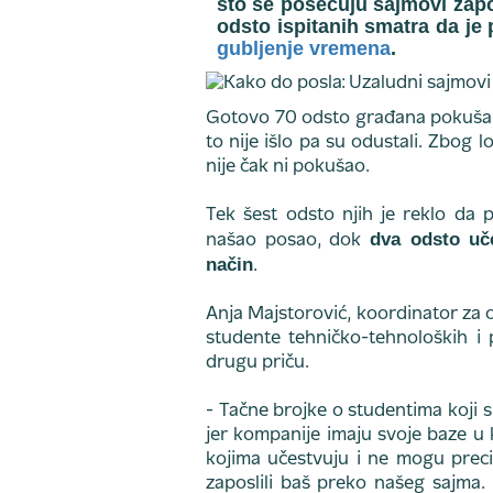
što se posećuju sajmovi zapo
odsto ispitanih smatra da je
gubljenje vremena
.
Gotovo 70 odsto građana pokušalo
to nije išlo pa su odustali. Zbog l
nije čak ni pokušao.
Tek šest odsto njih je reklo da 
dva odsto uče
našao posao, dok
način
.
Anja Majstorović, koordinator za o
studente tehničko-tehnoloških i 
drugu priču.
- Tačne brojke o studentima koji 
jer kompanije imaju svoje baze u 
kojima učestvuju i ne mogu prec
zaposlili baš preko našeg sajma. 