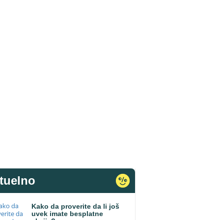
tuelno
Kako da proverite da li još
uvek imate besplatne