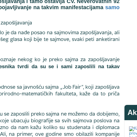
šljavanja i tamo ostavlja CV. Neverovatnih 92
 pojavljivanje na takvim manifestacijama
samo
 je da nađe posao na sajmovima zapošljavanja, ali
ošeg glasa koji bije te sajmove, svaki peti anketirani
poznaje nekog ko je preko sajma za zapošljavanje
snika tvrdi da su se i sami zaposlili na takav
dnose sa javnošću sajma „Job Fair”, koji zapošljava
prirodno-matematičkih fakulteta, kaže da to priča
Ak
su se zaposlili preko sajma ne možemo da dobijemo,
koje ubacuju biografije sa svih sajmova poslova na
izno da nam kažu koliko su studenata i diplomaca
Ali, na primer, ove godine smo obilazili kompanije