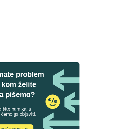
mate problem
 kom želite
a pišemo?
išite nam ga, a
 ćemo ga objaviti.