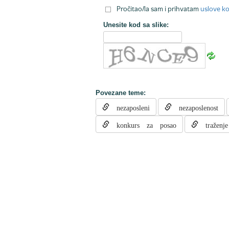
Pročitao/la sam i prihvatam
uslove ko
Unesite kod sa slike:
Povezane teme:
nezaposleni
nezaposlenost
konkurs za posao
traženje