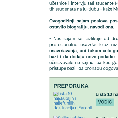
učesnice i intervjuisali studente k
tih studenata na ju-tjubu - kaže M
Ovogodišnji sajam poslova poset
ostavilo biografiju, navodi ona.
- Naš sajam se razlikuje od dr
profesionalno usavrše kroz ni
usavršavanja, oni tokom cele go
bazi i da dodaju nove podatke.
učestvovale na sajmu, pa kad go
pristupe bazi i da pronađu odgova
PREPORUKA
Lista 10 na
VODIC