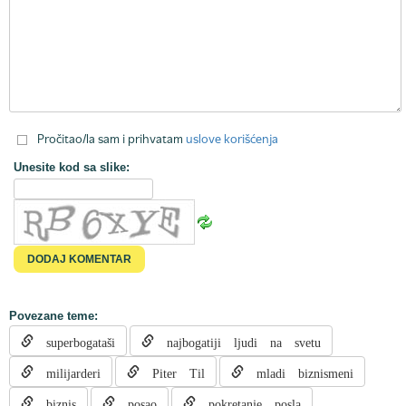
Pročitao/la sam i prihvatam
uslove korišćenja
Unesite kod sa slike:
Povezane teme:
superbogataši
najbogatiji ljudi na svetu
milijarderi
Piter Til
mladi biznismeni
biznis
posao
pokretanje posla