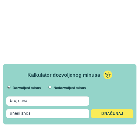
Kalkulator dozvoljenog minusa
Dozvoljeni minus
Nedozvoljeni minus