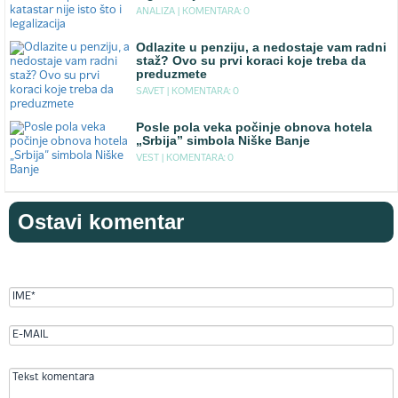
ANALIZA |
KOMENTARA: 0
Odlazite u penziju, a nedostaje vam radni
staž? Ovo su prvi koraci koje treba da
preduzmete
SAVET |
KOMENTARA: 0
Posle pola veka počinje obnova hotela
„Srbija” simbola Niške Banje
VEST |
KOMENTARA: 0
Ostavi komentar