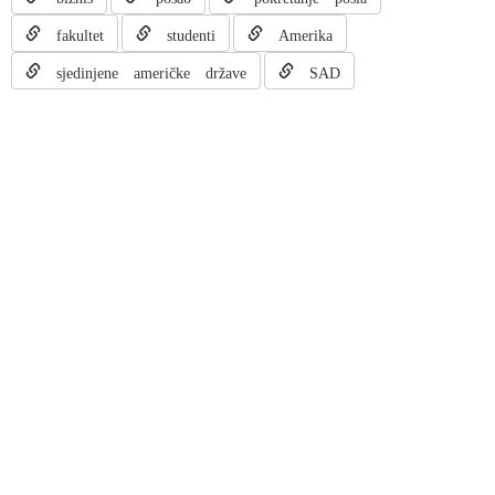
fakultet
studenti
Amerika
sjedinjene američke države
SAD