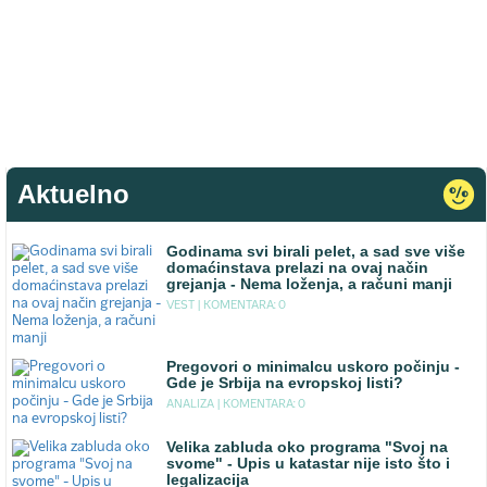
Aktuelno
Godinama svi birali pelet, a sad sve više
domaćinstava prelazi na ovaj način
grejanja - Nema loženja, a računi manji
VEST |
KOMENTARA: 0
Pregovori o minimalcu uskoro počinju -
Gde je Srbija na evropskoj listi?
ANALIZA |
KOMENTARA: 0
Velika zabluda oko programa "Svoj na
svome" - Upis u katastar nije isto što i
legalizacija