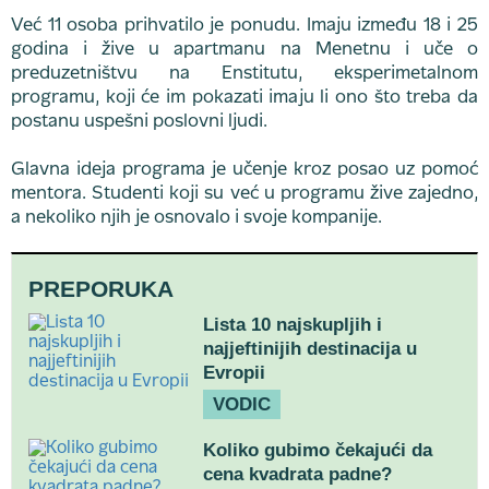
Već 11 osoba prihvatilo je ponudu. Imaju između 18 i 25
godina i žive u apartmanu na Menetnu i uče o
preduzetništvu na Enstitutu, eksperimetalnom
programu, koji će im pokazati imaju li ono što treba da
postanu uspešni poslovni ljudi.
Glavna ideja programa je učenje kroz posao uz pomoć
mentora. Studenti koji su već u programu žive zajedno,
a nekoliko njih je osnovalo i svoje kompanije.
PREPORUKA
Lista 10 najskupljih i
najjeftinijih destinacija u
Evropii
VODIC
Koliko gubimo čekajući da
cena kvadrata padne?