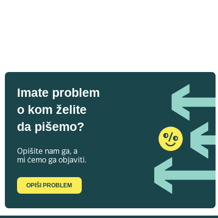
Imate problem
o kom želite
da pišemo?
Opišite nam ga, a
mi ćemo ga objaviti.
OPIŠI PROBLEM