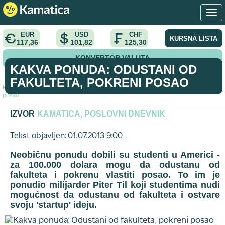
EUR
USD
CHF
KURSNA LISTA
117,36
101,82
125,30
KONVERTOR VALUTA
KAKVA PONUDA: ODUSTANI OD
FAKULTETA, POKRENI POSAO
Početna
>
tekst
>
Kakva ponuda: Odustani od fakulteta, pokreni
posao
IZVOR
KAMATICA, POSLOVNI DNEVNIK
Tekst objavljen: 01.07.2013 9:00
Neobičnu ponudu dobili su studenti u Americi -
za 100.000 dolara mogu da odustanu od
fakulteta i pokrenu vlastiti posao. To im je
ponudio milijarder Piter Til koji studentima nudi
mogućnost da odustanu od fakulteta i ostvare
svoju 'startup' ideju.