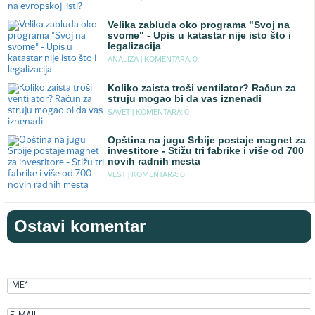
Velika zabluda oko programa "Svoj na
svome" - Upis u katastar nije isto što i
legalizacija
ANALIZA |
KOMENTARA: 0
Koliko zaista troši ventilator? Račun za
struju mogao bi da vas iznenadi
SAVET |
KOMENTARA: 0
Opština na jugu Srbije postaje magnet za
investitore - Stižu tri fabrike i više od 700
novih radnih mesta
VEST |
KOMENTARA: 0
Ostavi komentar