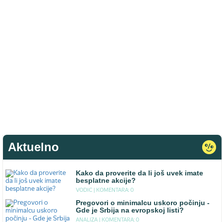
Aktuelno
Kako da proverite da li još uvek imate
besplatne akcije?
VODIC |
KOMENTARA: 0
Pregovori o minimalcu uskoro počinju -
Gde je Srbija na evropskoj listi?
ANALIZA |
KOMENTARA: 0