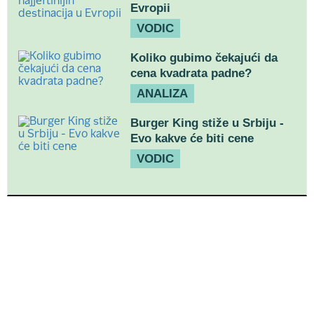
Evropii
VODIC
Koliko gubimo čekajući da
cena kvadrata padne?
ANALIZA
Burger King stiže u Srbiju -
Evo kakve će biti cene
VODIC