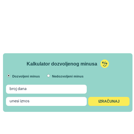
Kalkulator dozvoljenog minusa
Dozvoljeni minus
Nedozvoljeni minus