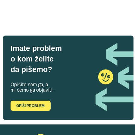
Imate problem
o kom želite
da pišemo?
Opišite nam ga, a
mi ćemo ga objaviti.
OPIŠI PROBLEM