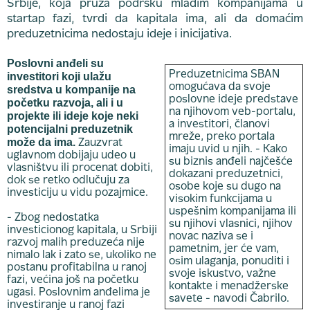
Srbije, koja pruža podršku mladim kompanijama u
startap fazi, tvrdi da kapitala ima, ali da domaćim
preduzetnicima nedostaju ideje i inicijativa.
Poslovni anđeli su
Preduzetnicima SBAN
investitori koji ulažu
omogućava da svoje
sredstva u kompanije na
poslovne ideje predstave
početku razvoja, ali i u
na njihovom veb-portalu,
projekte ili ideje koje neki
a investitori, članovi
potencijalni preduzetnik
mreže, preko portala
može da ima.
Zauzvrat
imaju uvid u njih. - Kako
uglavnom dobijaju udeo u
su biznis anđeli najčešće
vlasništvu ili procenat dobiti,
dokazani preduzetnici,
dok se retko odlučuju za
osobe koje su dugo na
investiciju u vidu pozajmice.
visokim funkcijama u
uspešnim kompanijama ili
- Zbog nedostatka
su njihovi vlasnici, njihov
investicionog kapitala, u Srbiji
novac naziva se i
razvoj malih preduzeća nije
pametnim, jer će vam,
nimalo lak i zato se, ukoliko ne
osim ulaganja, ponuditi i
postanu profitabilna u ranoj
svoje iskustvo, važne
fazi, većina još na početku
kontakte i menadžerske
ugasi. Poslovnim anđelima je
savete - navodi Čabrilo.
investiranje u ranoj fazi