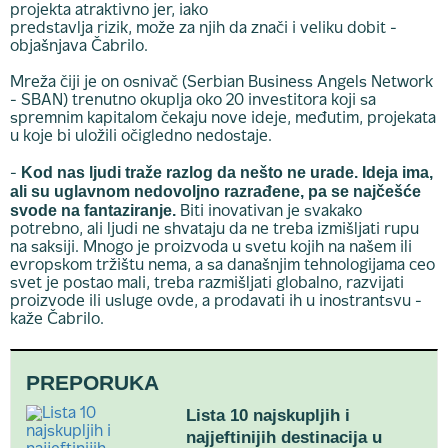
projekta atraktivno jer, iako
predstavlja rizik, može za njih da znači i veliku dobit -
objašnjava Čabrilo.
Mreža čiji je on osnivač (Serbian Business Angels Network
- SBAN) trenutno okuplja oko 20 investitora koji sa
spremnim kapitalom čekaju nove ideje, međutim, projekata
u koje bi uložili očigledno nedostaje.
Kod nas ljudi traže razlog da nešto ne urade. Ideja ima,
-
ali su uglavnom nedovoljno razrađene, pa se najčešće
svode na fantaziranje.
Biti inovativan je svakako
potrebno, ali ljudi ne shvataju da ne treba izmišljati rupu
na saksiji. Mnogo je proizvoda u svetu kojih na našem ili
evropskom tržištu nema, a sa današnjim tehnologijama ceo
svet je postao mali, treba razmišljati globalno, razvijati
proizvode ili usluge ovde, a prodavati ih u inostrantsvu -
kaže Čabrilo.
PREPORUKA
Lista 10 najskupljih i
najjeftinijih destinacija u