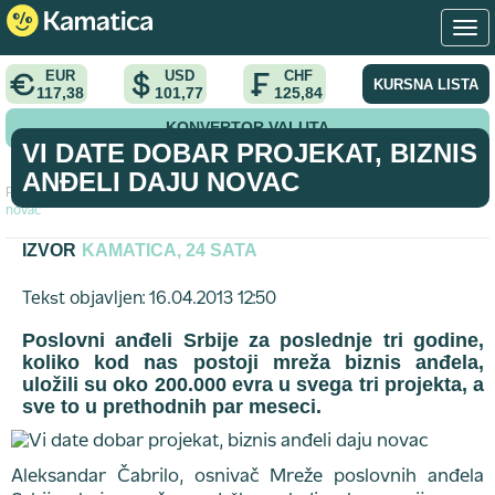
EUR
USD
CHF
KURSNA LISTA
117,38
101,77
125,84
KONVERTOR VALUTA
VI DATE DOBAR PROJEKAT, BIZNIS
ANĐELI DAJU NOVAC
Početna
>
tekst
>
Vi date dobar projekat, biznis anđeli daju
novac
IZVOR
KAMATICA, 24 SATA
Tekst objavljen: 16.04.2013 12:50
Poslovni anđeli Srbije za poslednje tri godine,
koliko kod nas postoji mreža biznis anđela,
uložili su oko 200.000 evra u svega tri projekta, a
sve to u prethodnih par meseci.
Aleksandar Čabrilo, osnivač Mreže poslovnih anđela