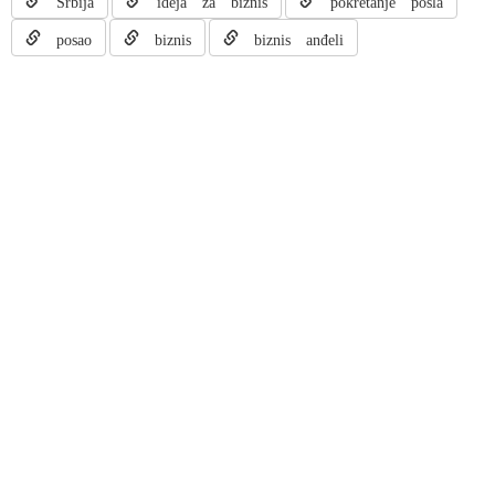
Srbija
ideja za biznis
pokretanje posla
posao
biznis
biznis anđeli