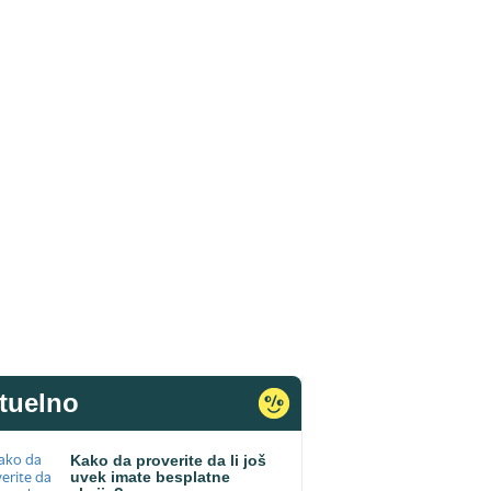
tuelno
Kako da proverite da li još
uvek imate besplatne