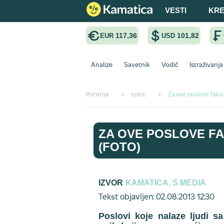
VESTI
KRE
117,36
101,82
EUR
USD
Analize
Savetnik
Vodič
Istraživanja
Početna
>
tekst
>
Za ove poslove faku
ZA OVE POSLOVE FA
(FOTO)
IZVOR
KAMATICA, S MEDIA
Tekst objavljen: 02.08.2013 12:30
Poslovi koje nalaze ljudi 