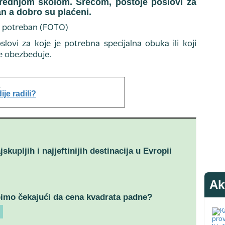
srednjom školom. Srećom, postoje poslovi za
an a dobro su plaćeni.
lovi za koje je potrebna specijalna obuka ili koji
e obezbeđuje.
je radili?
jskupljih i najjeftinijih destinacija u Evropii
Ak
imo čekajući da cena kvadrata padne?