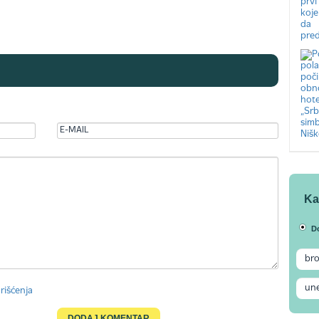
Ka
D
rišćenja