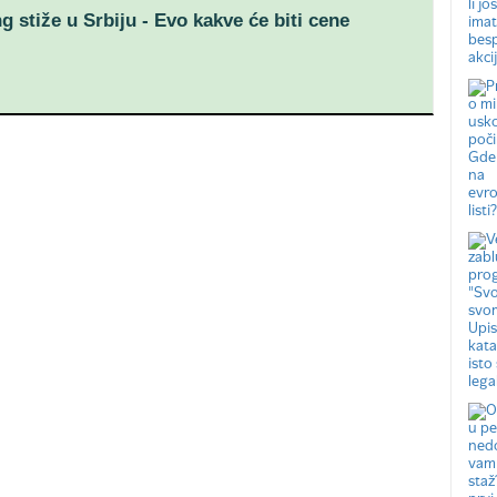
g stiže u Srbiju - Evo kakve će biti cene