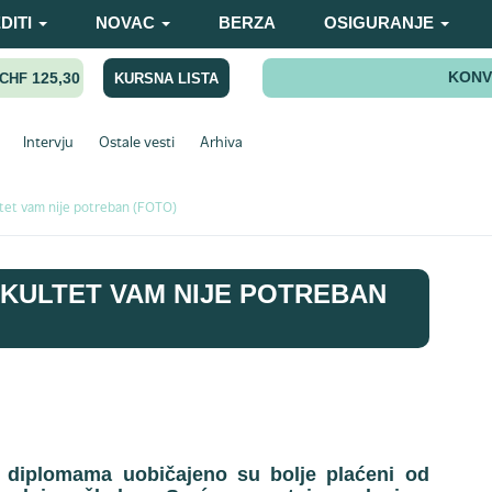
DITI
NOVAC
BERZA
OSIGURANJE
KONV
125,30
KURSNA LISTA
CHF
Intervju
Ostale vesti
Arhiva
ltet vam nije potreban (FOTO)
KULTET VAM NIJE POTREBAN
sa diplomama uobičajeno su bolje plaćeni od