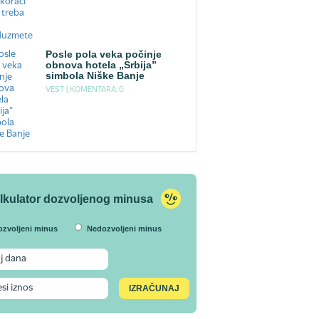
Posle pola veka počinje
obnova hotela „Srbija”
simbola Niške Banje
VEST |
KOMENTARA: 0
lkulator dozvoljenog minusa
ozvoljeni minus
Nedozvoljeni minus