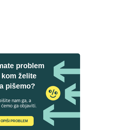
mate problem
 kom želite
a pišemo?
išite nam ga, a
 ćemo ga objaviti.
OPIŠI PROBLEM