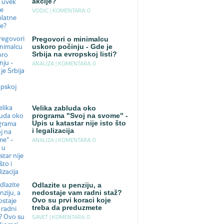
akcije?
VODIC |
KOMENTARA: 0
Pregovori o minimalcu
uskoro počinju - Gde je
Srbija na evropskoj listi?
ANALIZA |
KOMENTARA: 0
Velika zabluda oko
programa "Svoj na svome" -
Upis u katastar nije isto što
i legalizacija
ANALIZA |
KOMENTARA: 0
Odlazite u penziju, a
nedostaje vam radni staž?
Ovo su prvi koraci koje
treba da preduzmete
SAVET |
KOMENTARA: 0