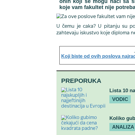
onih koji se mogu naći sa 
koje vam fakultet nije potreb
U čemu je caka? U pitanju su pos
zahtevaju iskustvo koje diploma n
Koji biste od ovih poslova najradi
PREPORUKA
Lista 10 na
VODIC
Koliko gub
ANALIZA