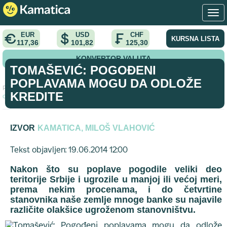
EUR
USD
CHF
KURSNA LISTA
117,36
101,82
125,30
KONVERTOR VALUTA
TOMAŠEVIĆ: POGOĐENI
POPLAVAMA MOGU DA ODLOŽE
Početna
>
intervju
>
Tomašević: Pogođeni poplavama mogu da
KREDITE
odlože kredite
IZVOR
KAMATICA, MILOŠ VLAHOVIĆ
Tekst objavljen: 19.06.2014 12:00
Nakon što su poplave pogodile veliki deo
teritorije Srbije i ugrozile u manjoj ili većoj meri,
prema nekim procenama, i do četvrtine
stanovnika naše zemlje mnoge banke su najavile
različite olakšice ugroženom stanovništvu.