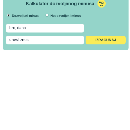
Kalkulator dozvoljenog minusa
Dozvoljeni minus
Nedozvoljeni minus