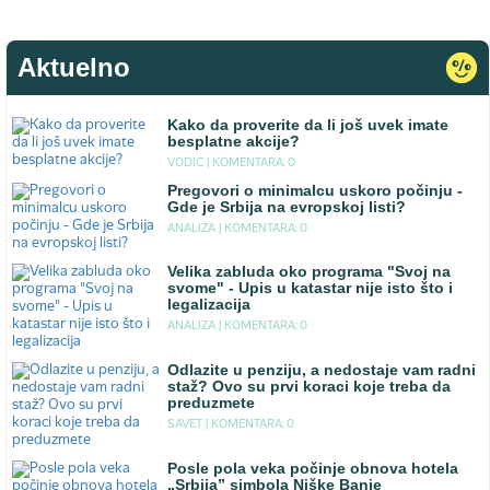
Aktuelno
Kako da proverite da li još uvek imate
besplatne akcije?
VODIC |
KOMENTARA: 0
Pregovori o minimalcu uskoro počinju -
Gde je Srbija na evropskoj listi?
ANALIZA |
KOMENTARA: 0
Velika zabluda oko programa "Svoj na
svome" - Upis u katastar nije isto što i
legalizacija
ANALIZA |
KOMENTARA: 0
Odlazite u penziju, a nedostaje vam radni
staž? Ovo su prvi koraci koje treba da
preduzmete
SAVET |
KOMENTARA: 0
Posle pola veka počinje obnova hotela
„Srbija” simbola Niške Banje