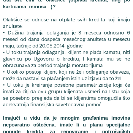
karticama, minusa...)?
Olakšice se odnose na otplate svih kredita koji imaju
anuitete:
• Dužina trajanja odlaganja je 3 meseca odnosno 6
meseci od dana dospeća mesečnog anuiteta u mesecu
maju, tačnije od 20.05.2014. godine
• U toku trajanja odlaganja, klijent ne plaća kamatu, niti
glavnicu po Ugovoru o kreditu, I kamata mu se ne
obracunava za period trajanja moratorijuma
• Ukoliko postoji klijent koji ne želi odlaganje obaveza,
može da nastavi sa plaćanjem istih uz izjavu da to želi
• U toku je kreiranje posebne parametrizacije koja će
imati za cilj da ovu grupu klijenata usmeri na listu koja
se posebno pregleda da bi se klijentima omogućila što
adekvatnija finansijska savetodavna pomoć
Imajući u vidu da je mnogim građanima imovina
nepovratno oštećena, imate li u planu specijalne
ponude kredita za renoviranje i potrošačkih