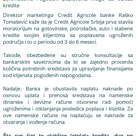
Direktor marketinga Credit Agricole banke Raško
Tomašević kaže da je Credit Agricole Srbija prva stavila
moratorijum na gotovinske, potrošačke, auto i stabene
kredite svojim klijentima sa poplavama ugroženih
područja i to u periodu od 3 do 6 meseci.
Takođe, obezbeđene su stručne konsultacije sa
bankarskim savetnicima da bi se zajedno procenila
količina potrebnih sredstava za upravljanje finansijama
kod klijenata pogođenih nepogodama.
Nadalje, Banka je obustavila naplatu naknade po
osnovu uplata i prenosa sredstava na namenske
dinarske i devizne račune otvorene radi pomoći
ugroženima i otklanjanja posledica poplava i klizišta. Za
ove namenske račune ne naplaćuju se naknade za
otvaranje i vođenje računa.
Šta sve čini te olakšice (otplata kredita, dug po