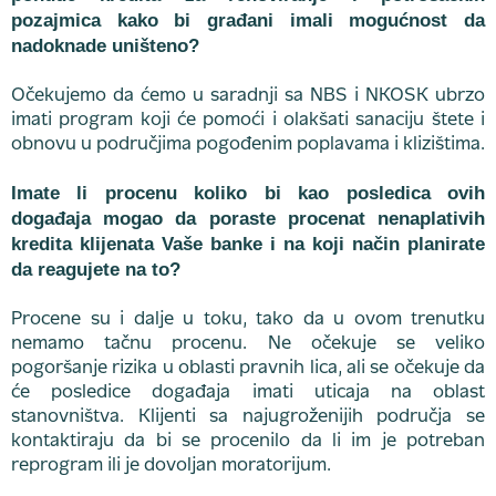
pozajmica kako bi građani imali mogućnost da
nadoknade uništeno?
Očekujemo da ćemo u saradnji sa NBS i NKOSK ubrzo
imati program koji će pomoći i olakšati sanaciju štete i
obnovu u područjima pogođenim poplavama i klizištima.
Imate li procenu koliko bi kao posledica ovih
događaja mogao da poraste procenat nenaplativih
kredita klijenata Vaše banke i na koji način planirate
da reagujete na to?
Procene su i dalje u toku, tako da u ovom trenutku
nemamo tačnu procenu. Ne očekuje se veliko
pogoršanje rizika u oblasti pravnih lica, ali se očekuje da
će posledice događaja imati uticaja na oblast
stanovništva. Klijenti sa najugroženijih područja se
kontaktiraju da bi se procenilo da li im je potreban
reprogram ili je dovoljan moratorijum.