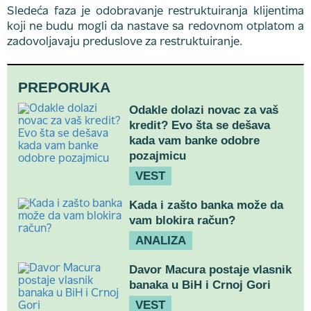
Sledeća faza je odobravanje restruktuiranja klijentima
koji ne budu mogli da nastave sa redovnom otplatom a
zadovoljavaju preduslove za restruktuiranje.
PREPORUKA
Odakle dolazi novac za vaš
kredit? Evo šta se dešava
kada vam banke odobre
pozajmicu
VEST
Kada i zašto banka može da
vam blokira račun?
ANALIZA
Davor Macura postaje vlasnik
banaka u BiH i Crnoj Gori
VEST