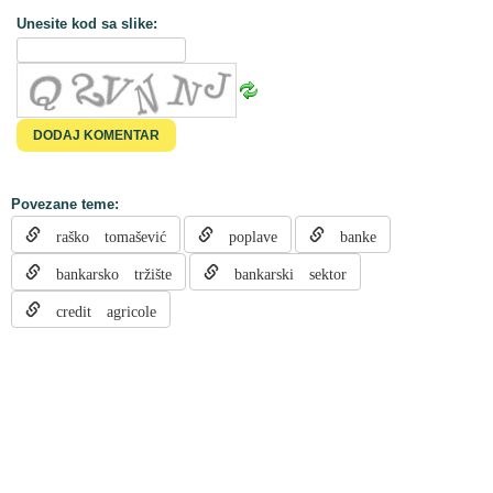
Unesite kod sa slike:
Povezane teme:
raško tomašević
poplave
banke
bankarsko tržište
bankarski sektor
credit agricole