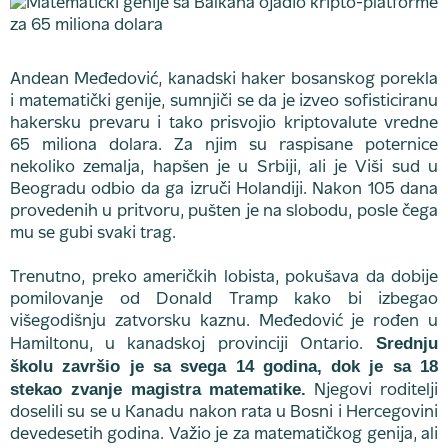
Andean Međedović, kanadski haker bosanskog porekla
i matematički genije, sumnjiči se da je izveo sofisticiranu
hakersku prevaru i tako prisvojio kriptovalute vredne
65 miliona dolara. Za njim su raspisane poternice
nekoliko zemalja, hapšen je u Srbiji, ali je Viši sud u
Beogradu odbio da ga izruči Holandiji. Nakon 105 dana
provedenih u pritvoru, pušten je na slobodu, posle čega
mu se gubi svaki trag.
Trenutno, preko američkih lobista, pokušava da dobije
pomilovanje od Donald Tramp kako bi izbegao
višegodišnju zatvorsku kaznu. Međedović je rođen u
Srednju
Hamiltonu, u kanadskoj provinciji Ontario.
školu završio je sa svega 14 godina, dok je sa 18
stekao zvanje magistra matematike.
Njegovi roditelji
doselili su se u Kanadu nakon rata u Bosni i Hercegovini
devedesetih godina. Važio je za matematičkog genija, ali