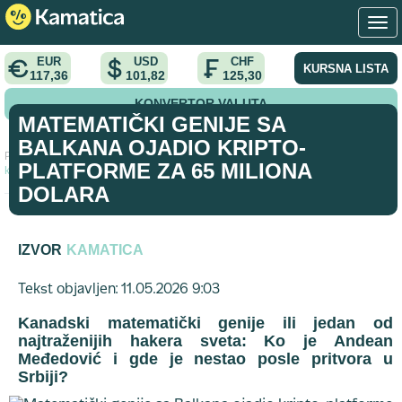
EUR
USD
CHF
KURSNA LISTA
117,36
101,82
125,30
KONVERTOR VALUTA
MATEMATIČKI GENIJE SA
BALKANA OJADIO KRIPTO-
Početna
>
istrazivanja
>
Matematički genije sa Balkana ojadio
PLATFORME ZA 65 MILIONA
kripto-platforme za 65 miliona dolara
DOLARA
IZVOR
KAMATICA
Tekst objavljen: 11.05.2026 9:03
Kanadski matematički genije ili jedan od
najtraženijih hakera sveta: Ko je Andean
Međedović i gde je nestao posle pritvora u
Srbiji?