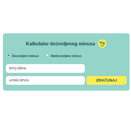
Kalkulator dozvoljenog minusa
Dozvoljeni minus
Nedozvoljeni minus