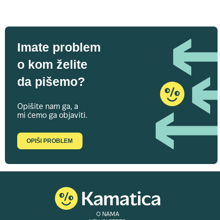
Imate problem
o kom želite
da pišemo?
Opišite nam ga, a
mi ćemo ga objaviti.
OPIŠI PROBLEM
O NAMA