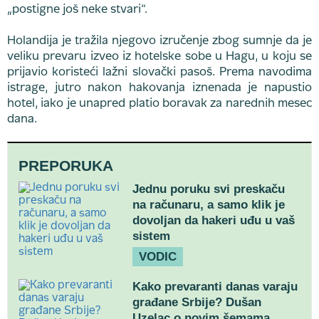
„postigne još neke stvari“.
Holandija je tražila njegovo izručenje zbog sumnje da je
veliku prevaru izveo iz hotelske sobe u Hagu, u koju se
prijavio koristeći lažni slovački pasoš. Prema navodima
istrage, jutro nakon hakovanja iznenada je napustio
hotel, iako je unapred platio boravak za narednih mesec
dana.
PREPORUKA
Jednu poruku svi preskaču
na računaru, a samo klik je
dovoljan da hakeri uđu u vaš
sistem
VODIC
Kako prevaranti danas varaju
građane Srbije? Dušan
Uzelac o novim šemama