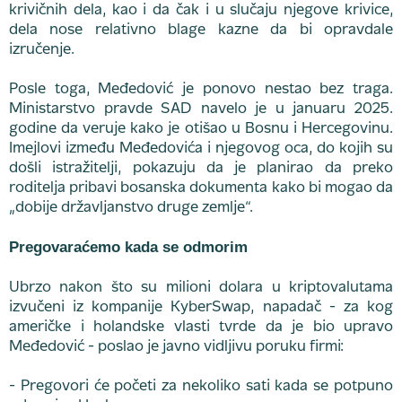
krivičnih dela, kao i da čak i u slučaju njegove krivice,
dela nose relativno blage kazne da bi opravdale
izručenje.
Posle toga, Međedović je ponovo nestao bez traga.
Ministarstvo pravde SAD navelo je u januaru 2025.
godine da veruje kako je otišao u Bosnu i Hercegovinu.
Imejlovi između Međedovića i njegovog oca, do kojih su
došli istražitelji, pokazuju da je planirao da preko
roditelja pribavi bosanska dokumenta kako bi mogao da
„dobije državljanstvo druge zemlje“.
Pregovaraćemo kada se odmorim
Ubrzo nakon što su milioni dolara u kriptovalutama
izvučeni iz kompanije KyberSwap, napadač - za kog
američke i holandske vlasti tvrde da je bio upravo
Međedović - poslao je javno vidljivu poruku firmi:
- Pregovori će početi za nekoliko sati kada se potpuno