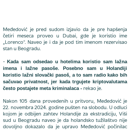
Međedović je pred sudom izjavio da je pre hapšenja
četiri meseca proveo u Dubai, gde je koristio ime
„Lorenco“. Naveo je i da je pod tim imenom rezervisao
stan u Beogradu.
Kada sam odsedao u hotelima koristio sam lažna
-
imena i lažne pasoše. Posebno sam u Holandiji
koristio lažni slovački pasoš, a to sam radio kako bih
sačuvao privatnost, jer kada trgujete kriptovalutama
često postajete meta kriminalaca -
rekao je.
Nakon 105 dana provedenih u pritvoru, Međedović je
22. novembra 2024. godine pušten na slobodu. U odluci
kojom je odbijen zahtev Holandije za ekstradiciju, Viši
sud u Beogradu naveo je da holandsko tužilaštvo nije
dovoljno dokazalo da je upravo Međedović počinilac