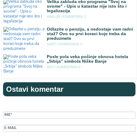
Velika zabluda oko programa "Svoj na
svome" - Upis u katastar nije isto što i
legalizacija
ANALIZA |
KOMENTARA: 0
Odlazite u penziju, a nedostaje vam radni
staž? Ovo su prvi koraci koje treba da
preduzmete
SAVET |
KOMENTARA: 0
Posle pola veka počinje obnova hotela
„Srbija” simbola Niške Banje
VEST |
KOMENTARA: 0
Ostavi komentar