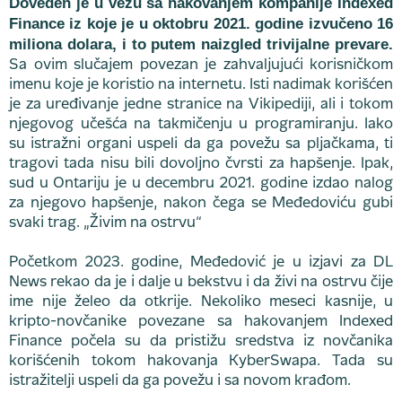
Doveden je u vezu sa hakovanjem kompanije Indexed
Finance iz koje je u oktobru 2021. godine izvučeno 16
miliona dolara, i to putem naizgled trivijalne prevare.
Sa ovim slučajem povezan je zahvaljujući korisničkom
imenu koje je koristio na internetu. Isti nadimak korišćen
je za uređivanje jedne stranice na Vikipediji, ali i tokom
njegovog učešća na takmičenju u programiranju. Iako
su istražni organi uspeli da ga povežu sa pljačkama, ti
tragovi tada nisu bili dovoljno čvrsti za hapšenje. Ipak,
sud u Ontariju je u decembru 2021. godine izdao nalog
za njegovo hapšenje, nakon čega se Međedoviću gubi
svaki trag. „Živim na ostrvu“
Početkom 2023. godine, Međedović je u izjavi za DL
News rekao da je i dalje u bekstvu i da živi na ostrvu čije
ime nije želeo da otkrije. Nekoliko meseci kasnije, u
kripto-novčanike povezane sa hakovanjem Indexed
Finance počela su da pristižu sredstva iz novčanika
korišćenih tokom hakovanja KyberSwapa. Tada su
istražitelji uspeli da ga povežu i sa novom krađom.