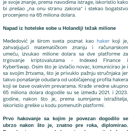
je svoje znanje, prema navodima istrage, iskoristio kako
bi prešao „na onu stranu zakona“ i stekao bogatstvo
procenjeno na 65 miliona dolara.
Napad iz hotelske sobe u Holandiji težak milione
Međedović je širom sveta poznat kao
haker
koji je,
zahvaljujući matematičkom znanju i računarskom
umeću, izvukao milione dolara sa dve platforme za
trgovanje kriptovalutama - Indexed Finance i
KyberSwap. Osim što je izvlačio novac, komunicirao je i
sa svojim žrtvama, što je privuklo pažnju stručnjaka jer
takvo ponašanje odudara od uobičajenog profila hakera
koji se bave ovakvim prevarama. Krađe vredne ukupno
65 miliona dolara dogodile su se između 2021. i 2023.
godine, nakon što je, prema sumnjama istražitelja,
iskoristio greške u kodu pomenutih platformi.
Prvo hakovanje sa kojim je povezan dogodilo se
ubrzo nakon što je, znatno pre roka, diplomirao.