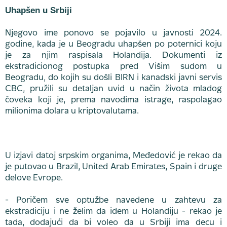
Uhapšen u Srbiji
Njegovo ime ponovo se pojavilo u javnosti 2024.
godine, kada je u Beogradu uhapšen po poternici koju
je za njim raspisala Holandija. Dokumenti iz
ekstradicionog postupka pred Višim sudom u
Beogradu, do kojih su došli BIRN i kanadski javni servis
CBC, pružili su detaljan uvid u način života mladog
čoveka koji je, prema navodima istrage, raspolagao
milionima dolara u kriptovalutama.
U izjavi datoj srpskim organima, Međedović je rekao da
je putovao u Brazil, United Arab Emirates, Spain i druge
delove Evrope.
- Poričem sve optužbe navedene u zahtevu za
ekstradiciju i ne želim da idem u Holandiju - rekao je
tada, dodajući da bi voleo da u Srbiji ima decu i