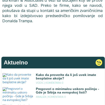
Burkman & Associates u vezi sa slučajem koji se protiv
njega vodi u SAD. Preko te firme, kako se navodi,
pokušava da stupi u kontakt sa američkim zvaničnicima
kako bi izdejstvovao predsedničko pomilovanje od
Donalda Trampa.
Aktuelno
Kako da proverite da li još uvek imate
besplatne akcije?
VODIC |
KOMENTARA: 0
Pregovori o minimalcu uskoro počinju -
Gde je Srbija na evropskoj listi?
ANALIZA |
KOMENTARA: 0