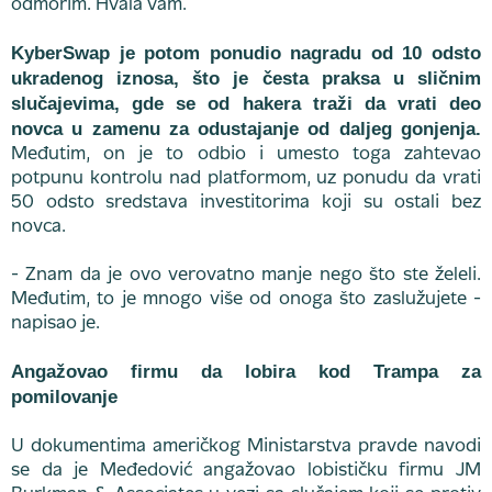
odmorim. Hvala vam.
KyberSwap je potom ponudio nagradu od 10 odsto
ukradenog iznosa, što je česta praksa u sličnim
slučajevima, gde se od hakera traži da vrati deo
novca u zamenu za odustajanje od daljeg gonjenja.
Međutim, on je to odbio i umesto toga zahtevao
potpunu kontrolu nad platformom, uz ponudu da vrati
50 odsto sredstava investitorima koji su ostali bez
novca.
- Znam da je ovo verovatno manje nego što ste želeli.
Međutim, to je mnogo više od onoga što zaslužujete -
napisao je.
Angažovao firmu da lobira kod Trampa za
pomilovanje
U dokumentima američkog Ministarstva pravde navodi
se da je Međedović angažovao lobističku firmu JM