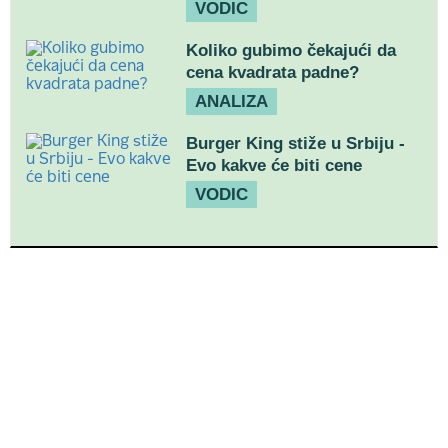
VODIC
Koliko gubimo čekajući da
cena kvadrata padne?
ANALIZA
Burger King stiže u Srbiju -
Evo kakve će biti cene
VODIC