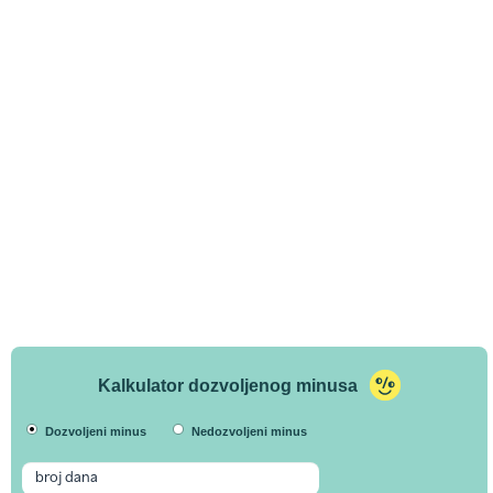
Kalkulator dozvoljenog minusa
Dozvoljeni minus
Nedozvoljeni minus