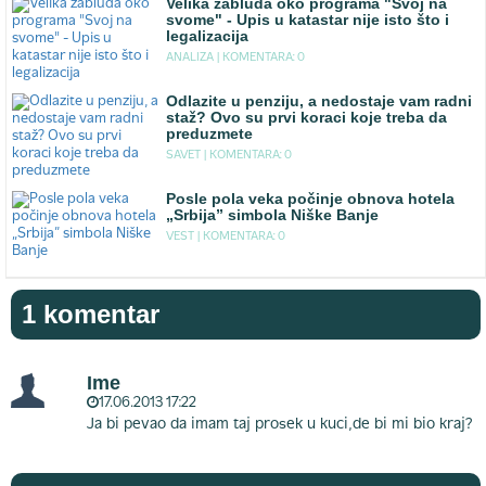
Velika zabluda oko programa "Svoj na
svome" - Upis u katastar nije isto što i
legalizacija
ANALIZA |
KOMENTARA: 0
Odlazite u penziju, a nedostaje vam radni
staž? Ovo su prvi koraci koje treba da
preduzmete
SAVET |
KOMENTARA: 0
Posle pola veka počinje obnova hotela
„Srbija” simbola Niške Banje
VEST |
KOMENTARA: 0
1 komentar
Ime
17.06.2013 17:22
Ja bi pevao da imam taj prosek u kuci,de bi mi bio kraj?