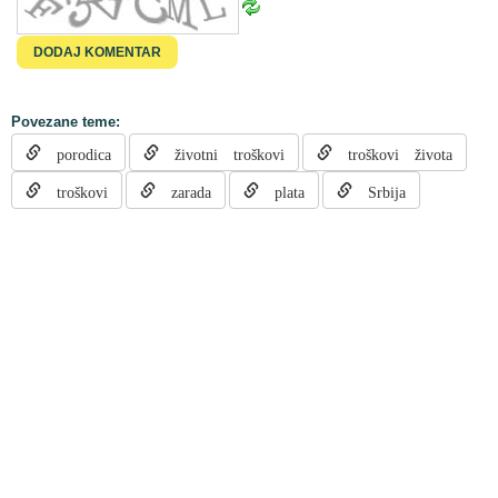
Povezane teme:
porodica
životni troškovi
troškovi života
troškovi
zarada
plata
Srbija