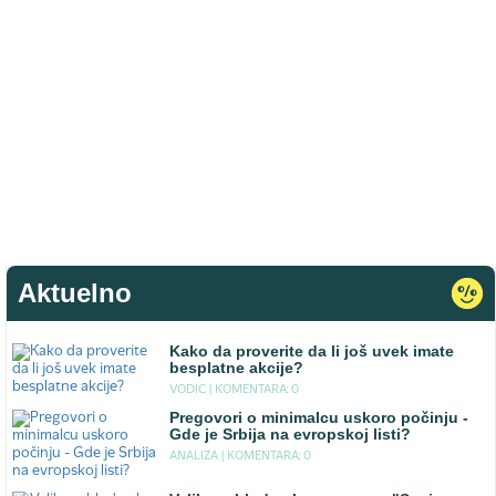
Aktuelno
Kako da proverite da li još uvek imate
besplatne akcije?
VODIC |
KOMENTARA: 0
Pregovori o minimalcu uskoro počinju -
Gde je Srbija na evropskoj listi?
ANALIZA |
KOMENTARA: 0