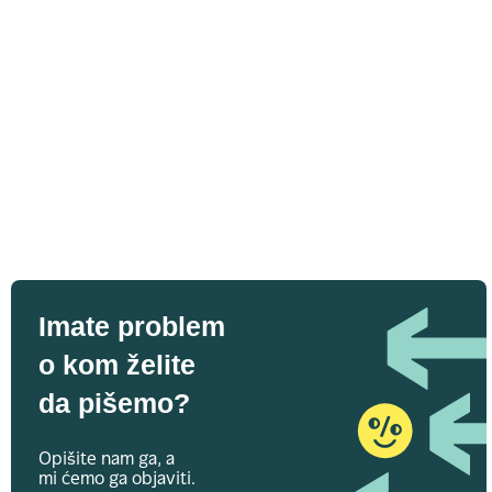
Imate problem
o kom želite
da pišemo?
Opišite nam ga, a
mi ćemo ga objaviti.