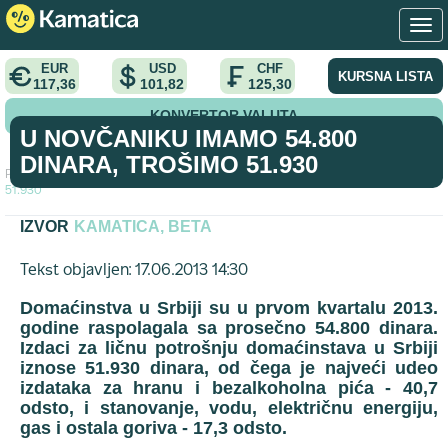
EUR
USD
CHF
KURSNA LISTA
117,36
101,82
125,30
KONVERTOR VALUTA
U NOVČANIKU IMAMO 54.800
DINARA, TROŠIMO 51.930
Početna
>
tekst
>
U novčaniku imamo 54.800 dinara, trošimo
51.930
IZVOR
KAMATICA, BETA
Tekst objavljen: 17.06.2013 14:30
Domaćinstva u Srbiji su u prvom kvartalu 2013.
godine raspolagala sa prosečno 54.800 dinara.
Izdaci za ličnu potrošnju domaćinstava u Srbiji
iznose 51.930 dinara, od čega je najveći udeo
izdataka za hranu i bezalkoholna pića - 40,7
odsto, i stanovanje, vodu, električnu energiju,
gas i ostala goriva - 17,3 odsto.