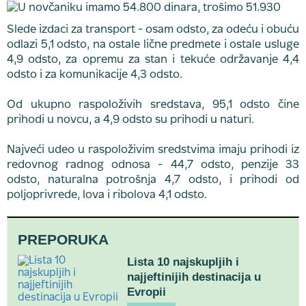
Slede izdaci za transport - osam odsto, za odeću i obuću
odlazi 5,1 odsto, na ostale lične predmete i ostale usluge
4,9 odsto, za opremu za stan i tekuće održavanje 4,4
odsto i za komunikacije 4,3 odsto.
Od ukupno raspoloživih sredstava, 95,1 odsto čine
prihodi u novcu, a 4,9 odsto su prihodi u naturi.
Najveći udeo u raspoloživim sredstvima imaju prihodi iz
redovnog radnog odnosa - 44,7 odsto, penzije 33
odsto, naturalna potrošnja 4,7 odsto, i prihodi od
poljoprivrede, lova i ribolova 4,1 odsto.
PREPORUKA
Lista 10 najskupljih i
najjeftinijih destinacija u
Evropii