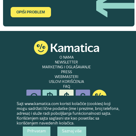
OPIŠI PROBLEM
O NAMA
NEWSLETTER
MARKETING I OGLAŠAVANJE
PRESS
WEBMASTERI
USLOVI KORIŠĆENJA
FAQ
Sajt www.kamatica.com koristi kolačiće (cookies) koji
mogu sadržati lične podatke (ime i prezime, broj telefona,
adresa) i služe radi poboljšanja funkcionalnosti sajta.
© Copyright 2007-2026. Website developed & owned by
Dubes doo
. Sva prava
Korišćenjem sajta saglasni ste kao posetilac sa
zadržana
korišćenjem navedenih kolačica.
Prihvatam
Saznaj više