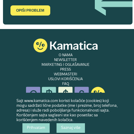
OPIŠI PROBLEM
O NAMA
NEWSLETTER
MARKETING I OGLAŠAVANJE
PRESS
WEBMASTERI
USLOVI KORIŠĆENJA
FAQ
Sajt www.kamatica.com koristi kolačiće (cookies) koji
mogu sadržati lične podatke (ime i prezime, broj telefona,
adresa) i služe radi poboljšanja funkcionalnosti sajta.
© Copyright 2007-2026. Website developed & owned by
Dubes doo
. Sva prava
Korišćenjem sajta saglasni ste kao posetilac sa
zadržana
korišćenjem navedenih kolačica.
Prihvatam
Saznaj više