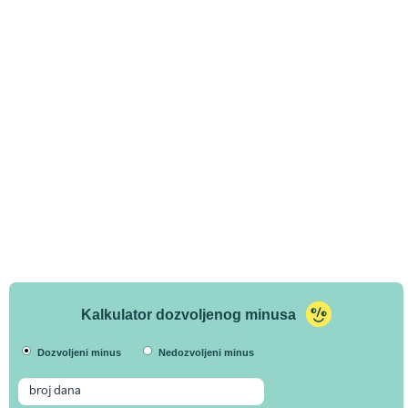
Kalkulator dozvoljenog minusa
Dozvoljeni minus
Nedozvoljeni minus