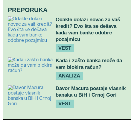
PREPORUKA
Odakle dolazi novac za vaš
kredit? Evo šta se dešava
kada vam banke odobre
pozajmicu
VEST
Kada i zašto banka može da
vam blokira račun?
ANALIZA
Davor Macura postaje vlasnik
banaka u BiH i Crnoj Gori
VEST