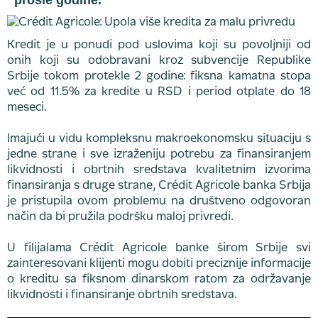
prošle godine.
Kredit je u ponudi pod uslovima koji su povoljniji od
onih koji su odobravani kroz subvencije Republike
Srbije tokom protekle 2 godine: fiksna kamatna stopa
već od 11.5% za kredite u RSD i period otplate do 18
meseci.
Imajući u vidu kompleksnu makroekonomsku situaciju s
jedne strane i sve izraženiju potrebu za finansiranjem
likvidnosti i obrtnih sredstava kvalitetnim izvorima
finansiranja s druge strane, Crédit Agricole banka Srbija
je pristupila ovom problemu na društveno odgovoran
način da bi pružila podršku maloj privredi.
U filijalama Crédit Agricole banke širom Srbije svi
zainteresovani klijenti mogu dobiti preciznije informacije
o kreditu sa fiksnom dinarskom ratom za održavanje
likvidnosti i finansiranje obrtnih sredstava.