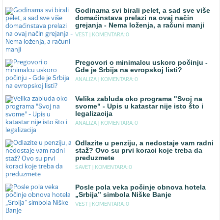
Godinama svi birali pelet, a sad sve više
domaćinstava prelazi na ovaj način
grejanja - Nema loženja, a računi manji
VEST |
KOMENTARA: 0
Pregovori o minimalcu uskoro počinju -
Gde je Srbija na evropskoj listi?
ANALIZA |
KOMENTARA: 0
Velika zabluda oko programa "Svoj na
svome" - Upis u katastar nije isto što i
legalizacija
ANALIZA |
KOMENTARA: 0
Odlazite u penziju, a nedostaje vam radni
staž? Ovo su prvi koraci koje treba da
preduzmete
SAVET |
KOMENTARA: 0
Posle pola veka počinje obnova hotela
„Srbija” simbola Niške Banje
VEST |
KOMENTARA: 0