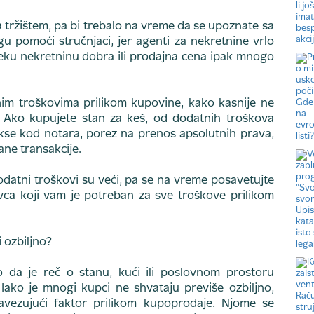
tržištem, pa bi trebalo na vreme da se upoznate sa
pomoći stručnjaci, jer agenti za nekretnine vrlo
 neku nekretninu dobra ili prodajna cena ipak mnogo
im troškovima prilikom kupovine, kako kasnije ne
ju. Ako kupujete stan za keš, od dodatnih troškova
kse kod notara, porez na prenos apsolutnih prava,
ane transakcije.
odatni troškovi su veći, pa se na vreme posavetujte
ca koji vam je potreban za sve troškove prilikom
i ozbiljno?
o da je reč o stanu, kući ili poslovnom prostoru
Iako je mnogi kupci ne shvataju previše ozbiljno,
bavezujući faktor prilikom kupoprodaje. Njome se