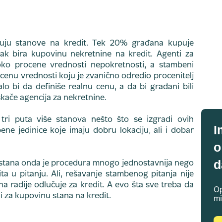
uju stanove na kredit. Tek 20% građana kupuje
ak bira kupovinu nekretnine na kredit. Agenti za
o procene vrednosti nepokretnosti, a stambeni
cenu vrednosti koju je zvanično odredio procenitelj
lo bi da definiše realnu cenu, a da bi građani bili
skače agencija za nekretnine.
ri puta više stanova nešto što se izgradi ovih
I
ene jedinice koje imaju dobru lokaciju, ali i dobar
o
d
stana onda je procedura mnogo jednostavnija nego
a u pitanju. Ali, rešavanje stambenog pitanja nije
a radije odlučuje za kredit. A evo šta sve treba da
Op
li za kupovinu stana na kredit.
mi