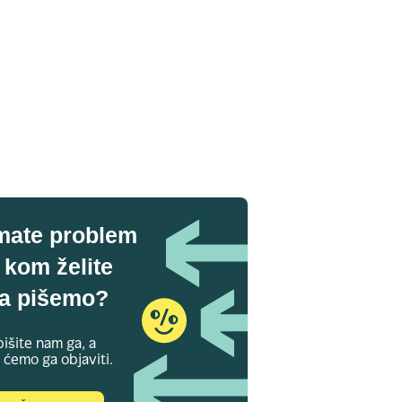
mate problem
 kom želite
a pišemo?
išite nam ga, a
 ćemo ga objaviti.