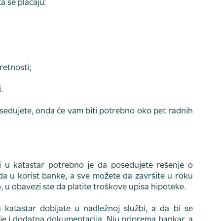
 se plaćaju:
retnosti;
.
edujete, onda će vam biti potrebno oko pet radnih
i u katastar potrebno je da posedujete rešenje o
da u korist banke, a sve možete da završite u roku
u obavezi ste da platite troškove upisa hipoteke.
katastar dobijate u nadležnoj službi, a da bi se
 je i dodatna dokumentacija. Nju priprema bankar, a