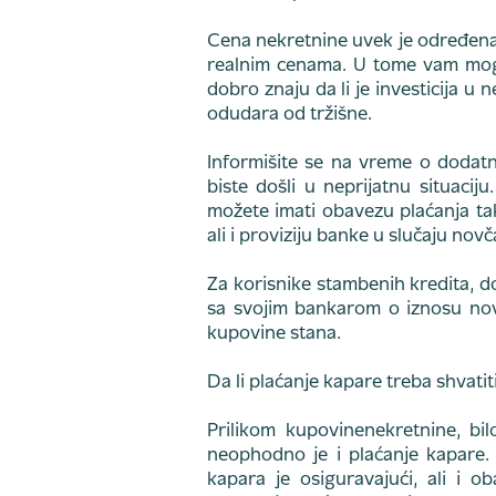
Cena nekretnine uvek je određena 
realnim cenama. U tome vam mogu 
dobro znaju da li je investicija u
odudara od tržišne.
Informišite se na vreme o dodatn
biste došli u neprijatnu situaci
možete imati obavezu plaćanja ta
ali i proviziju banke u slučaju novč
Za korisnike stambenih kredita, d
sa svojim bankarom o iznosu nov
kupovine stana.
Da li plaćanje kapare treba shvatit
Prilikom kupovinenekretnine, bil
neophodno je i plaćanje kapare. 
kapara je osiguravajući, ali i o