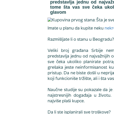
predstavlja jednu od najvaž
tome šta vas sve čeka ukol
glavom
Imate u planu da kupite neku
nekr
Razmišljate li o stanu u Beogradu?
Veliki broj građana Srbije ne
predstavlja jednu od najvažnijih 
sve čeka ukoliko planirate pot
grešaka jeste neinformisanost ku
pristup. Da ne biste došli u nepri
koji funkcioniše tržište, ali i šta v
Naučne studije su pokazale da je
najstresnijih događaja u životu.
najviše plaši kupce.
Da li ste isplanirali sve troškove?