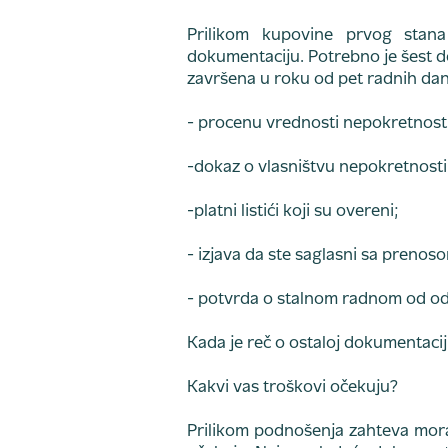
Prilikom kupovine prvog stan
dokumentaciju. Potrebno je šest 
završena u roku od pet radnih da
- procenu vrednosti nepokretnost
-dokaz o vlasništvu nepokretnosti 
-platni listići koji su overeni;
- izjava da ste saglasni sa prenos
- potvrda o stalnom radnom od odno
Kada je reč o ostaloj dokumentaciji
Kakvi vas troškovi očekuju?
Prilikom podnošenja zahteva morat