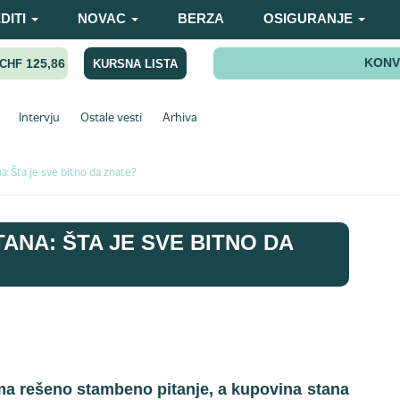
DITI
NOVAC
BERZA
OSIGURANJE
KONV
125,86
KURSNA LISTA
CHF
Intervju
Ostale vesti
Arhiva
: Šta je sve bitno da znate?
ANA: ŠTA JE SVE BITNO DA
ema rešeno stambeno pitanje, a kupovina stana