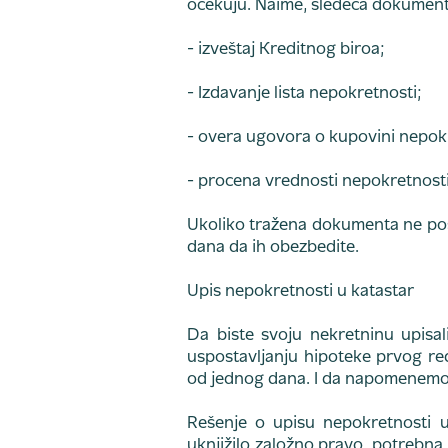
očekuju. Naime, sledeća dokumenta
- izveštaj Kreditnog biroa;
- Izdavanje lista nepokretnosti;
- overa ugovora o kupovini nepok
- procena vrednosti nepokretnosti
Ukoliko tražena dokumenta ne pos
dana da ih obezbedite.
Upis nepokretnosti u katastar
Da biste svoju nekretninu upisal
uspostavljanju hipoteke prvog re
od jednog dana. I da napomenemo, 
Rešenje o upisu nepokretnosti u 
uknjižilo založno pravo, potrebna