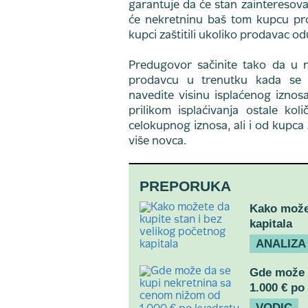
garantuje da će stan zainteresov
će nekretninu baš tom kupcu pro
kupci zaštitili ukoliko prodavac o
Predugovor sačinite tako da u n
prodavcu u trenutku kada se 
navedite visinu isplaćenog iznosa
prilikom isplaćivanja ostale k
celokupnog iznosa, ali i od kupca za
više novca.
PREPORUKA
Kako možet
kapitala
ANALIZA
Gde može 
1.000 € po
VODIC