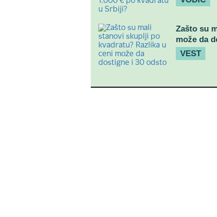
Zašto su m
može da do
VEST