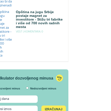
Opština na jugu Srbije
postaje magnet za
investitore - Stižu tri fabrike
i više od 700 novih radnih
mesta
VEST |
KOMENTARA: 0
lkulator dozvoljenog minusa
ozvoljeni minus
Nedozvoljeni minus