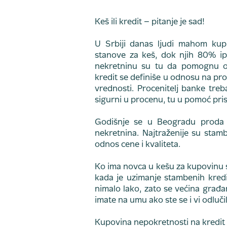
Keš ili kredit – pitanje je sad!
U Srbiji danas ljudi mahom kup
stanove za keš, dok njih 80% ip
nekretninu su tu da pomognu ok
kredit se definiše u odnosu na pro
vrednosti. Procenitelj banke treba
sigurni u procenu, tu u pomoć pri
Godišnje se u Beogradu proda t
nekretnina. Najtraženije su stamb
odnos cene i kvaliteta.
Ko ima novca u kešu za kupovinu 
kada je uzimanje stambenih kredit
nimalo lako, zato se većina građan
imate na umu ako ste se i vi odluči
Kupovina nepokretnosti na kredit