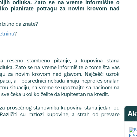
nijih odluka. Zato se na vreme informišite o
iko planirate potragu za novim krovom nad
etninu
?
ma rešeno stambeno pitanje, a kupovina stana
odluka. Zato se na vreme informišite o tome šta vas
ragu za novim krovom nad glavom. Najčešći uzrok
paca, a i posrednici nekada imaju neprofesionalan
jatnu situaciju, na vreme se upoznajte sa načinom na
as sve čeka ukoliko želite da kupitestan na kredit.
 za prosečnog stanovnika kupovina stana jedan od
Ak
 Različiti su razlozi kupovine, a strah od prevare