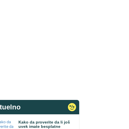
tuelno
Kako da proverite da li još
uvek imate besplatne