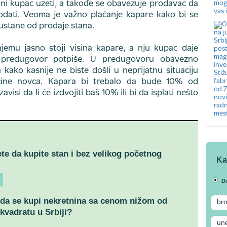
ani kupac uzeti, a takođe se obavezuje prodavac da
dati. Veoma je važno plaćanje kapare kako bi se
dustane od prodaje stana.
jemu jasno stoji visina kapare, a nju kupac daje
predugovor potpiše. U predugovoru obavezno
 kako kasnije ne biste došli u neprijatnu situaciju
oličine novca. Kapara bi trebalo da bude 10% od
visi da li će izdvojiti baš 10% ili bi da isplati nešto
e da kupite stan i bez velikog početnog
Ka
D
da se kupi nekretnina sa cenom nižom od
 kvadratu u Srbiji?