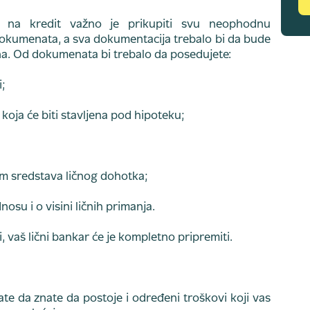
a na kredit važno je prikupiti svu neophodnu
dokumenata, a sva dokumentacija trebalo bi da bude
na. Od dokumenata bi trebalo da posedujete:
i;
koja će biti stavljena pod hipoteku;
om sredstava ličnog dohotka;
su i o visini ličnih primanja.
, vaš lični bankar će je kompletno pripremiti.
e da znate da postoje i određeni troškovi koji vas