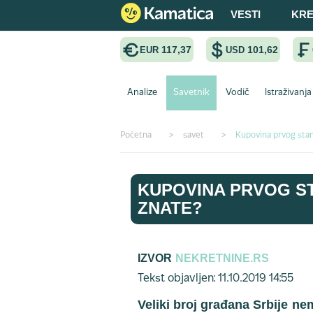
VESTI
KRE
117,37
101,62
EUR
USD
Analize
Savetnik
Vodič
Istraživanja
Početna
>
savet
>
Kupovina prvog stana
KUPOVINA PRVOG ST
ZNATE?
IZVOR
NEKRETNINE.RS
Tekst objavljen: 11.10.2019 14:55
Veliki broj građana Srbije n