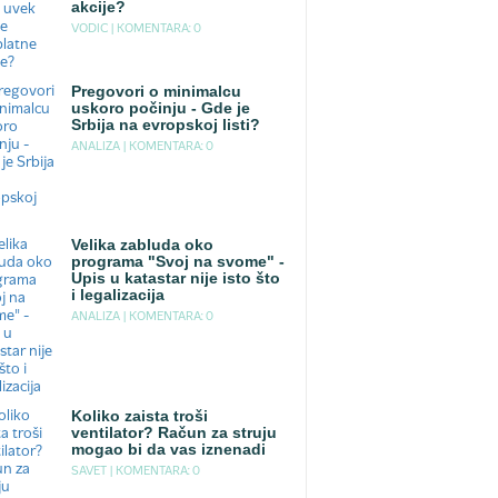
akcije?
VODIC |
KOMENTARA: 0
Pregovori o minimalcu
uskoro počinju - Gde je
Srbija na evropskoj listi?
ANALIZA |
KOMENTARA: 0
Velika zabluda oko
programa "Svoj na svome" -
Upis u katastar nije isto što
i legalizacija
ANALIZA |
KOMENTARA: 0
Koliko zaista troši
ventilator? Račun za struju
mogao bi da vas iznenadi
SAVET |
KOMENTARA: 0