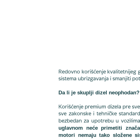
Redovno korišćenje kvalitetnijeg
sistema ubrizgavanja i smanjiti p
Da li je skuplji dizel neophodan?
Korišćenje premium dizela pre sveg
sve zakonske i tehničke standard
bezbedan za upotrebu u vozilima
uglavnom neće primetiti značaj
motori nemaju tako složene sis