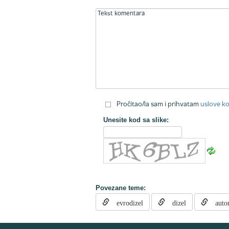
Pročitao/la sam i prihvatam
uslove ko
Unesite kod sa slike:
Povezane teme:
evrodizel
dizel
autom