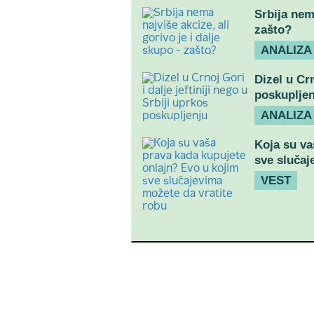
Srbija nema
zašto?
ANALIZA
Dizel u Crn
poskupljen
ANALIZA
Koja su va
sve slučaj
VEST