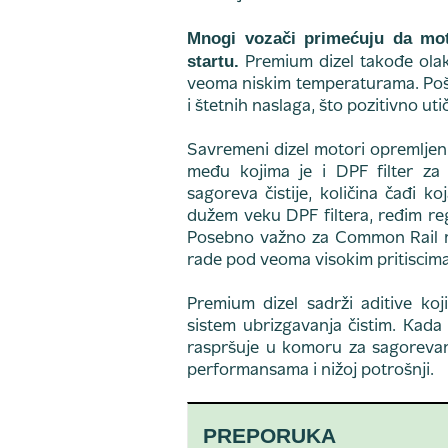
Mnogi vozači primećuju da moto
startu.
Premium dizel takođe olak
veoma niskim temperaturama. Pošt
i štetnih naslaga, što pozitivno u
Savremeni dizel motori opremljeni
među kojima je i DPF filter za
sagoreva čistije, količina čađi k
dužem veku DPF filtera, ređim re
Posebno važno za Common Rail m
rade pod veoma visokim pritiscima i
Premium dizel sadrži aditive koj
sistem ubrizgavanja čistim. Kad
raspršuje u komoru za sagorevan
performansama i nižoj potrošnji.
PREPORUKA