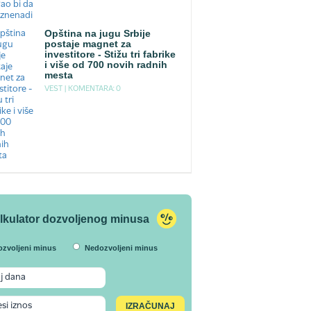
Opština na jugu Srbije
postaje magnet za
investitore - Stižu tri fabrike
i više od 700 novih radnih
mesta
VEST |
KOMENTARA: 0
lkulator dozvoljenog minusa
ozvoljeni minus
Nedozvoljeni minus