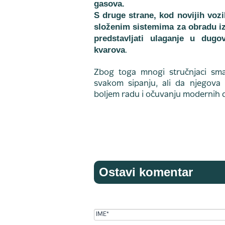
gasova.
S druge strane, kod novijih voz
složenim sistemima za obradu i
predstavljati ulaganje u dug
kvarova
.
Zbog toga mnogi stručnjaci sma
svakom sipanju, ali da njegova
boljem radu i očuvanju modernih d
Ostavi komentar