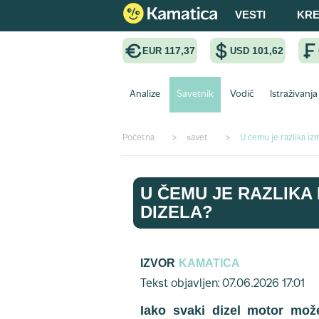
VESTI
KRE
117,37
101,62
EUR
USD
Analize
Savetnik
Vodič
Istraživanja
Početna
>
savet
>
U čemu je razlika i
U ČEMU JE RAZLIKA
DIZELA?
IZVOR
KAMATICA
Tekst objavljen: 07.06.2026 17:01
Iako svaki dizel motor mož