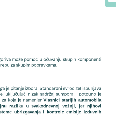
 goriva može pomoći u očuvanju skupih komponenti
otrebu za skupim popravkama.
a je pitanje izbora. Standardni evrodizel ispunjava
e, uključujući nizak sadržaj sumpora, i potpuno je
Vlasnici starijih automobila
 za koja je namenjen.
nu razliku u svakodnevnoj vožnji, jer njihovi
teme ubrizgavanja i kontrole emisije izduvnih