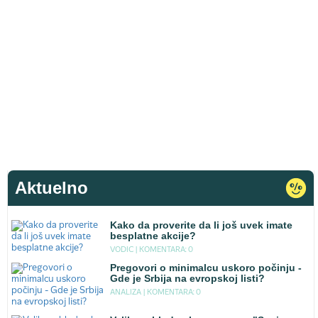
Aktuelno
Kako da proverite da li još uvek imate
besplatne akcije?
VODIC |
KOMENTARA: 0
Pregovori o minimalcu uskoro počinju -
Gde je Srbija na evropskoj listi?
ANALIZA |
KOMENTARA: 0