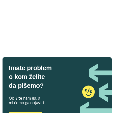
Imate problem
o kom želite
da pišemo?
Opišite nam ga, a
mi ćemo ga objaviti.