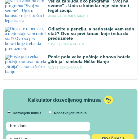
Velika zabluda oko programa "Svoj na
svome" - Upis u katastar nije isto što i
legalizacija
ANALIZA |
KOMENTARA: 0
Odlazite u penziju, a nedostaje vam radni
staž? Ovo su prvi koraci koje treba da
preduzmete
SAVET |
KOMENTARA: 0
Posle pola veka počinje obnova hotela
„Srbija” simbola Niške Banje
VEST |
KOMENTARA: 0
Kalkulator dozvoljenog minusa
Dozvoljeni minus
Nedozvoljeni minus