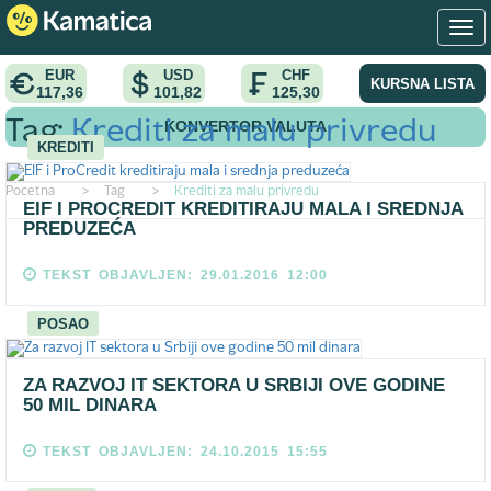
EUR
USD
CHF
KURSNA LISTA
117,36
101,82
125,30
KONVERTOR VALUTA
Tag:
Krediti za malu privredu
KREDITI
Pocetna
>
Tag
>
Krediti za malu privredu
EIF I PROCREDIT KREDITIRAJU MALA I SREDNJA
PREDUZEĆA
TEKST OBJAVLJEN: 29.01.2016 12:00
POSAO
ZA RAZVOJ IT SEKTORA U SRBIJI OVE GODINE
50 MIL DINARA
TEKST OBJAVLJEN: 24.10.2015 15:55